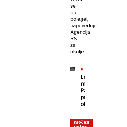
se
bo
polegel,
napoveduje
Agencija
RS
za
okolje.
VREME
Ledeni
možje:
Pankracij
prinesel
ohladitev
močan
veter