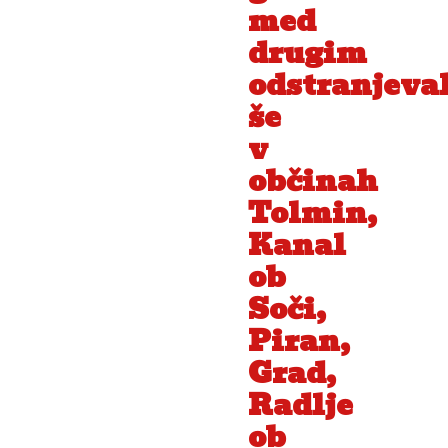
med
drugim
odstranjeva
še
v
občinah
Tolmin,
Kanal
ob
Soči,
Piran,
Grad,
Radlje
ob