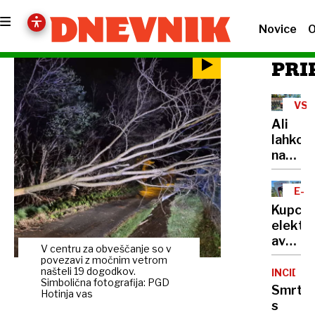
Novice
O
PRI
VSE
NE
Ali
lahko
na
balkon
bloka
E-
pečem
MOB
Kupci
na
elektri
žaru?
avtov
Odgov
V centru za obveščanje so v
v
povezavi z močnim vetrom
vas
Sloveni
našteli 19 dogodkov.
INCIDE
zna
Simbolična fotografija: PGD
na
Smrt
presen
Hotinja vas
trnih,
s