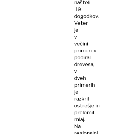
našteli
19
dogodkov.
Veter
je
v
večini
primerov
podiral
drevesa,
v
dveh
primerih
je
razkril
ostrešje in
prelomil
mlaj.
Na
regionalni