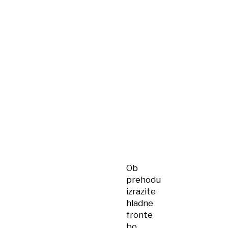
Ob
prehodu
izrazite
hladne
fronte
bo