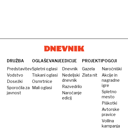
DRUŽBA
OGLAŠEVANJE
EDICIJE
PROJEKTI
POGOJI
Predstavitev
Spletni oglasi
Dnevnik
Gazela
Naročniški
Vodstvo
Tiskani oglasi
Nedeljski
Zlata nit
Akcije in
dnevnik
nagradne
Dosežki
Osmrtnice
igre
Razvedrilo
Sporočila za
Mali oglasi
Spletno
javnost
Naročanje
mesto
edicij
Piškotki
Avtorske
pravice
Volilna
kampanja