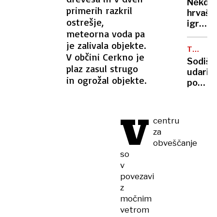
in
Nekdan
236
primerih razkril
Francij
hrvašk
milijon
ostrešje,
igralka
v
meteorna voda pa
in
štirih
je zalivala objekte.
novina
mesec
TEHNOL
mamo
V občini Cerkno je
VELIKA
Sodišč
lasala,
plaz zasul strugo
udarilo
grizla
in ogrožal objekte.
po
in
Meti:
grozila
podjet
da ji
V
očita
bo
centru
zasvaj
»utrga
za
otrok
glavo«
obveščanje
in
so
izreka
v
rekord
povezavi
kazen
z
močnim
vetrom