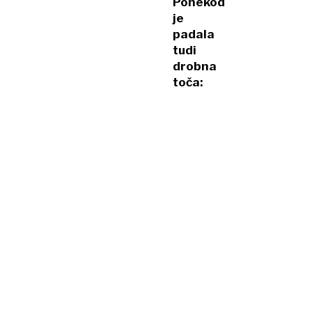
Ponekod
je
padala
tudi
drobna
toča: