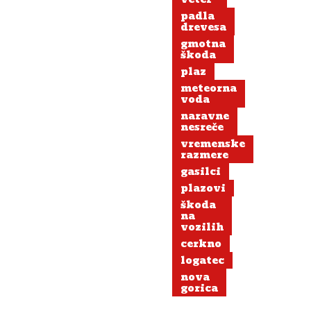
padla
drevesa
gmotna
škoda
plaz
meteorna
voda
naravne
nesreče
vremenske
razmere
gasilci
plazovi
škoda
na
vozilih
cerkno
logatec
nova
gorica