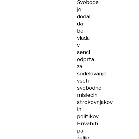
Svobode
je
dodal,
da
bo
vlada
v
senci
odprta
za
sodelovanje
vseh
svobodno
mislečih
strokovnjakov
in
politikov.
Privabiti
pa
želijo