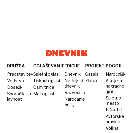
DRUŽBA
OGLAŠEVANJE
EDICIJE
PROJEKTI
POGOJI
Predstavitev
Spletni oglasi
Dnevnik
Gazela
Naročniški
Vodstvo
Tiskani oglasi
Nedeljski
Zlata nit
Akcije in
dnevnik
nagradne
Dosežki
Osmrtnice
igre
Razvedrilo
Sporočila za
Mali oglasi
Spletno
javnost
Naročanje
mesto
edicij
Piškotki
Avtorske
pravice
Volilna