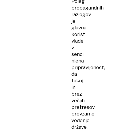
Poleg
propagandnih
razlogov
je
glavna
korist
vlade
v
senci
njena
pripravljenost,
da
takoj
in
brez
večjih
pretresov
prevzame
vodenje
države,