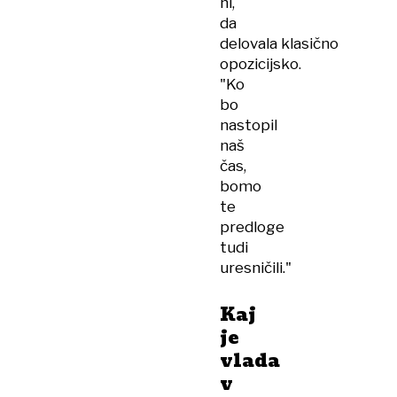
ni,
da
delovala klasično
opozicijsko.
"Ko
bo
nastopil
naš
čas,
bomo
te
predloge
tudi
uresničili."
Kaj
je
vlada
v