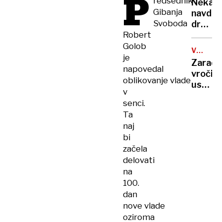
P
redsednik
rekord
Nekate
orožje
Gibanja
navduš
za
Svoboda
drugi
destabi
Robert
zgrože
evrops
umetn
Golob
demokr
VROČIN
inteli
je
VAL
Zaradi
ustvari
napovedal
vročin
nove
oblikovanje vlade
ustavlj
viruse
v
žičnice
senci.
na
Ta
ledeniš
naj
smučiš
bi
v
začela
Alpah
delovati
na
100.
dan
nove vlade
oziroma