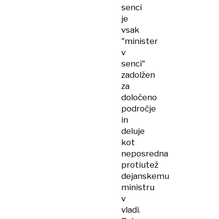
senci
je
vsak
"minister
v
senci"
zadolžen
za
določeno
področje
in
deluje
kot
neposredna
protiutež
dejanskemu
ministru
v
vladi.