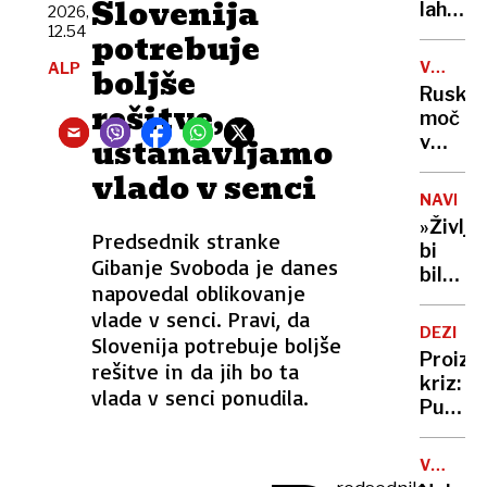
Slovenija
vode
lahko
2026,
selfije
zaskrbl
12.54
zaščitil
potrebuje
tudi
že v
VOJNA
ALP
boljše
v
porodni
V
Ruska
kočah
rešitve,
UKRAJIN
moč
ustanavljamo
v
Tihem
vlado v senci
oceanu
NAVDIH
z
»Življe
obsež
Predsednik stranke
bi
vojašk
Gibanje Svoboda je danes
bilo
vajo
napovedal oblikovanje
dolgoč
preizku
vlade v senci. Pravi, da
97-
mornar
DEZINF
Slovenija potrebuje boljše
letnica
in
Proizv
rešitve in da jih bo ta
z
balisti
kriz:
neverj
vlada v senci ponudila.
rakete
Putin
podvi
je
podrla
našel
lastni
V
novo
ZDA