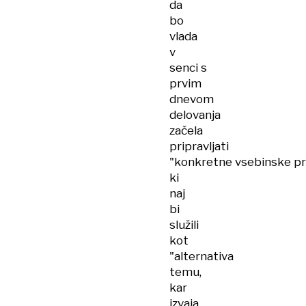
da
bo
vlada
v
senci s
prvim
dnevom
delovanja
začela
pripravljati
"konkretne vsebinske pr
ki
naj
bi
služili
kot
"alternativa
temu,
kar
izvaja