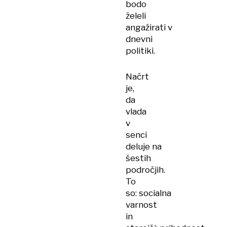
bodo
želeli
angažirati v
dnevni
politiki.
Načrt
je,
da
vlada
v
senci
deluje na
šestih
področjih.
To
so: socialna
varnost
in