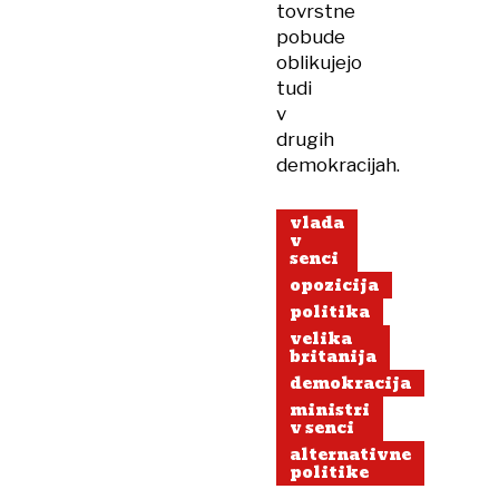
tovrstne
pobude
oblikujejo
tudi
v
drugih
demokracijah.
vlada
v
senci
opozicija
politika
velika
britanija
demokracija
ministri
v senci
alternativne
politike