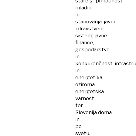
starejši; prihodnost
mladih
in
stanovanja; javni
zdravstveni
sistem; javne
finance,
gospodarstvo
in
konkurenčnost; infrastr
in
energetika
oziroma
energetska
varnost
ter
Slovenija doma
in
po
svetu.