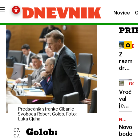
Novice
O
PRI
RE
Z
razma
družbe
omreži
na
GOR
Vršič
TUR
Vročin
leze
val
vsak,
je
ki
Predsednik stranke Gibanje
dosege
Svoboda Robert Golob. Foto:
potreb
gore,
Luka Cjuha
NALEZLJ
pravlji
BOLEZN
zaradi
Novoro
Golob:
ozadje
07.
pomanj
bodo
za
07.