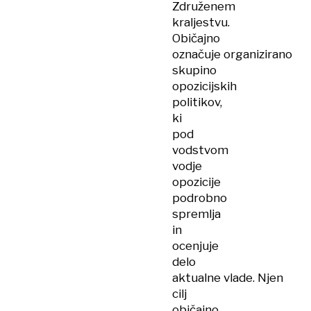
Združenem
kraljestvu.
Običajno
označuje organizirano
skupino
opozicijskih
politikov,
ki
pod
vodstvom
vodje
opozicije
podrobno
spremlja
in
ocenjuje
delo
aktualne vlade. Njen
cilj
običajno