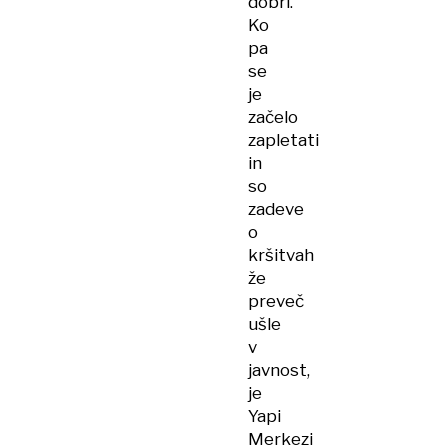
dobri.
Ko
pa
se
je
začelo
zapletati
in
so
zadeve
o
kršitvah
že
preveč
ušle
v
javnost,
je
Yapi
Merkezi