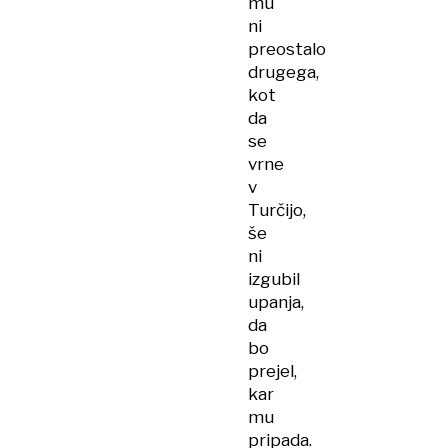
mu
ni
preostalo
drugega,
kot
da
se
vrne
v
Turčijo,
še
ni
izgubil
upanja,
da
bo
prejel,
kar
mu
pripada.