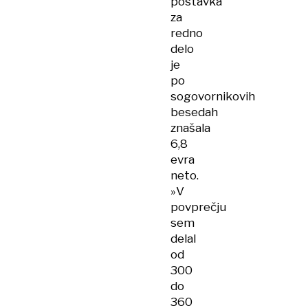
postavka
za
redno
delo
je
po
sogovornikovih
besedah
znašala
6,8
evra
neto.
»V
povprečju
sem
delal
od
300
do
360