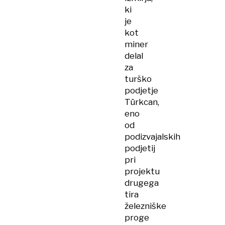
ki
je
kot
miner
delal
za
turško
podjetje
Türkcan,
eno
od
podizvajalskih
podjetij
pri
projektu
drugega
tira
železniške
proge