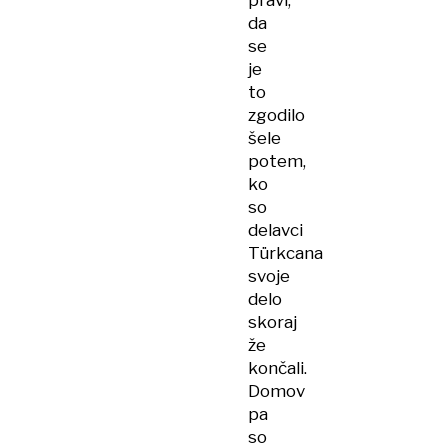
pravi,
da
se
je
to
zgodilo
šele
potem,
ko
so
delavci
Türkcana
svoje
delo
skoraj
že
končali.
Domov
pa
so