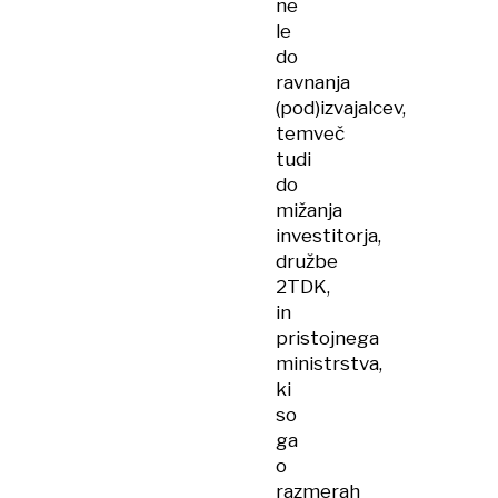
ne
le
do
ravnanja
(pod)izvajalcev,
temveč
tudi
do
mižanja
investitorja,
družbe
2TDK,
in
pristojnega
ministrstva,
ki
so
ga
o
razmerah