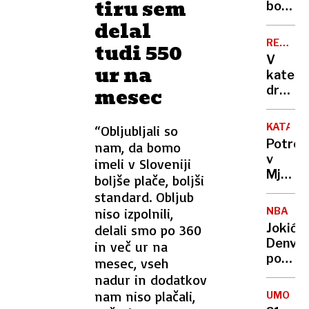
tiru sem
nov
bodo
radar
ovirali
delal
oblaki
REKORD
tudi 550
PET
V
ur na
kateri
mesec
država
živijo
ljudje
KATAST
“Obljubljali so
z
Potres
nam, da bomo
najvišj
v
imeli v Sloveniji
IQ in
Mjanm
boljše plače, boljši
kje
zahtev
standard. Obljub
smo
že
Sloven
niso izpolnili,
NBA
več
Jokić
delali smo po 360
kot
Denver
in več ur na
1000
popelja
mesec, vseh
žrtev
do
nadur in dodatkov
nove
nam niso plačali,
UMOR
zmage