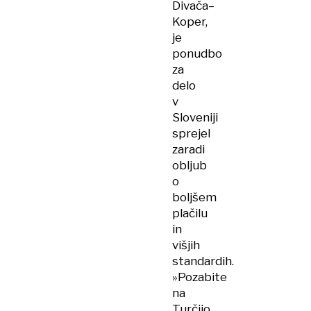
Divača–
Koper,
je
ponudbo
za
delo
v
Sloveniji
sprejel
zaradi
obljub
o
boljšem
plačilu
in
višjih
standardih.
»Pozabite
na
Turčijo,