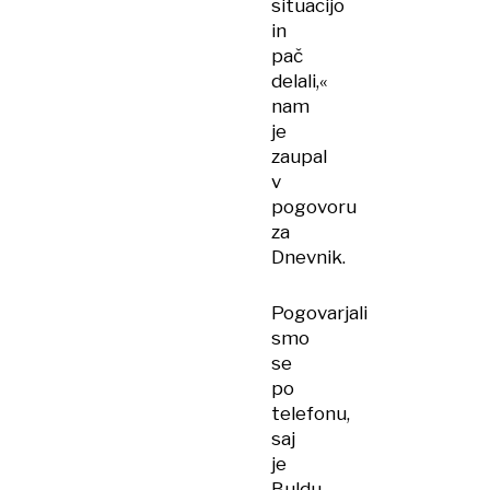
situacijo
in
pač
delali,«
nam
je
zaupal
v
pogovoru
za
Dnevnik.
Pogovarjali
smo
se
po
telefonu,
saj
je
Buldu