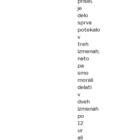
prišel,
je
delo
sprva
potekalo
v
treh
izmenah,
nato
pa
smo
morali
delati
v
dveh
izmenah
po
12
ur
ali