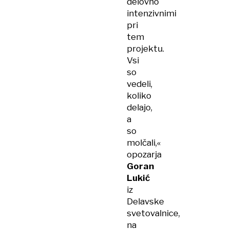
delovno
intenzivnimi
pri
tem
projektu.
Vsi
so
vedeli,
koliko
delajo,
a
so
molčali,«
opozarja
Goran
Lukić
iz
Delavske
svetovalnice,
na