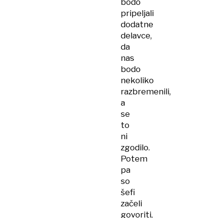
bodo
pripeljali
dodatne
delavce,
da
nas
bodo
nekoliko
razbremenili,
a
se
to
ni
zgodilo.
Potem
pa
so
šefi
začeli
govoriti,