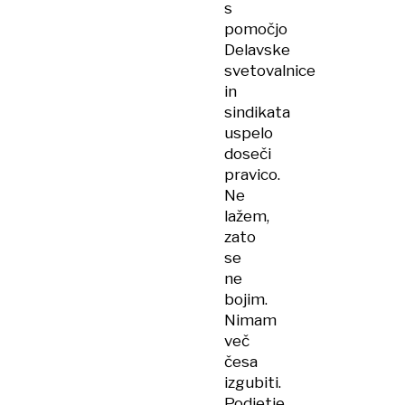
s
pomočjo
Delavske
svetovalnice
in
sindikata
uspelo
doseči
pravico.
Ne
lažem,
zato
se
ne
bojim.
Nimam
več
česa
izgubiti.
Podjetje