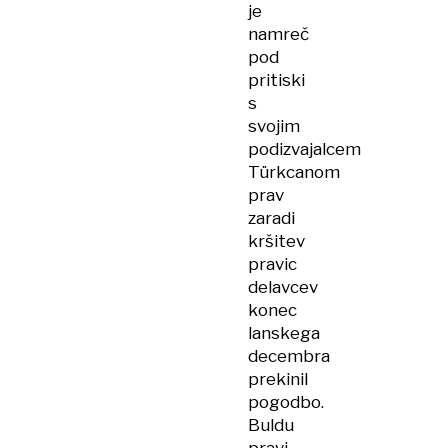
je
namreč
pod
pritiski
s
svojim
podizvajalcem
Türkcanom
prav
zaradi
kršitev
pravic
delavcev
konec
lanskega
decembra
prekinil
pogodbo.
Buldu