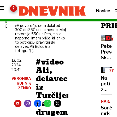
Novice
O
PRI
»V povprečju sem delal od
300 do 360 ur na mesec. Moj
rekord je 550 ur. Res je bilo
naporno. Imam priče, ki lahko
INT
to potrdijo,« pravi turški
Peter
delavec Ali Buldu (na
fotografiji).
Prevc:
Skakal
#video
13. 02.
policaji
2024,
Ali,
niso
20.41
ŽEL
opravlj
delavec
OB
Na
VERONIKA
svojeg
RUPNIK
poti
iz
dela
ŽENKO
z
Turčije:
morja
na
nas
NARAVA
bo
Sonče
drugem
lovil
mrk