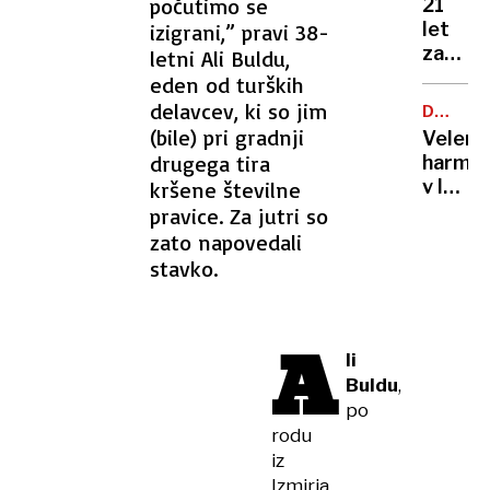
počutimo se
21
let
izigrani,” pravi 38-
zapora
letni Ali Buldu,
Bančni
eden od turških
inšpek
delavcev, ki so jim
DOBROD
s
PROJEK
(bile) pri gradnji
Velenj
pasom
drugega tira
harmon
zadavil
v lov
kršene številne
ženo
na
pravice. Za jutri so
nov
zato napovedali
Guinne
stavko.
rekord
A
li
Buldu
,
po
rodu
iz
Izmirja,