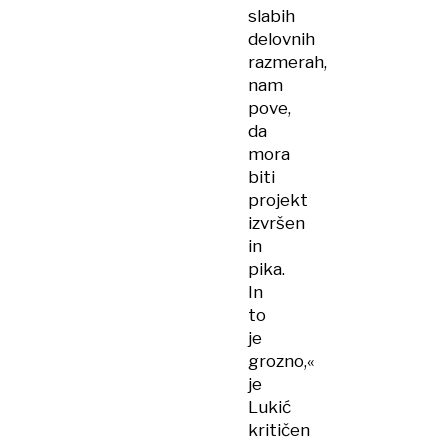
slabih
delovnih
razmerah,
nam
pove,
da
mora
biti
projekt
izvršen
in
pika.
In
to
je
grozno,«
je
Lukić
kritičen