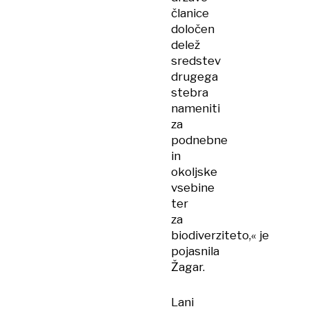
članice
določen
delež
sredstev
drugega
stebra
nameniti
za
podnebne
in
okoljske
vsebine
ter
za
biodiverziteto,« je
pojasnila
Žagar.
Lani