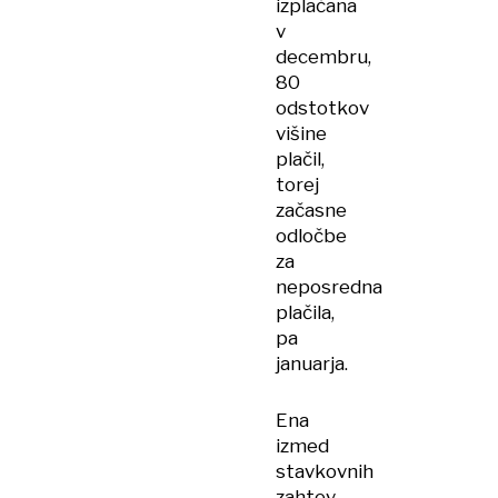
izplačana
v
decembru,
80
odstotkov
višine
plačil,
torej
začasne
odločbe
za
neposredna
plačila,
pa
januarja.
Ena
izmed
stavkovnih
zahtev