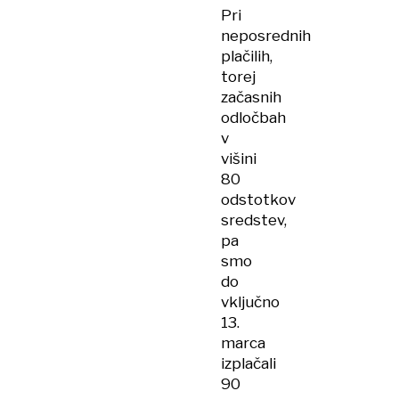
Pri
neposrednih
plačilih,
torej
začasnih
odločbah
v
višini
80
odstotkov
sredstev,
pa
smo
do
vključno
13.
marca
izplačali
90