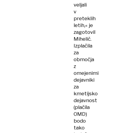
veljali
v
preteklih
letih,« je
zagotovil
Mihelič.
Izplačila
za
območja
z
omejenimi
dejavniki
za
kmetijsko
dejavnost
(plačila
OMD)
bodo
tako