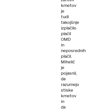
kmetov
je
tudi
takojšnje
izplačilo
plačil
OMD
in
neposrednih
plačil.
Mihelič
je
pojasnil,
da
razumejo
stiske
kmetov
in
da