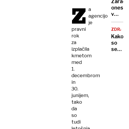
Zaradi
Z
to v
onesna
a
moji
v
agencijo
Ljublja
delu
je
sploh
Logat
pravni
mogoč
ZDRAVS
voda
rok
Kako
nepitn
za
so
izplačila
se
zasuka
kmetom
cilji
med
Golobo
1.
vlade
decembrom
in
30.
junijem,
tako
da
so
tudi
letošnja