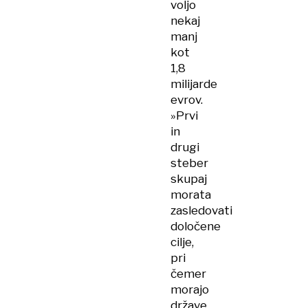
voljo
nekaj
manj
kot
1,8
milijarde
evrov.
»Prvi
in
drugi
steber
skupaj
morata
zasledovati
določene
cilje,
pri
čemer
morajo
države