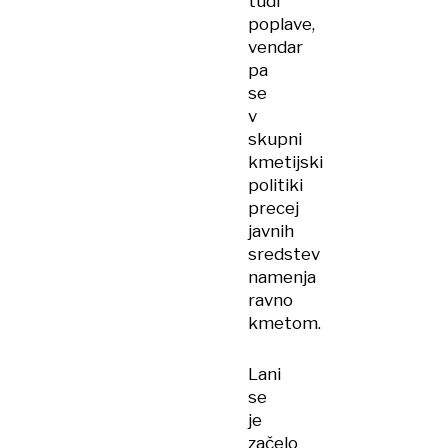
tudi
poplave,
vendar
pa
se
v
skupni
kmetijski
politiki
precej
javnih
sredstev
namenja
ravno
kmetom.
Lani
se
je
začelo