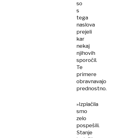
so
s
tega
naslova
prejeli
kar
nekaj
njihovih
sporočil.
Te
primere
obravnavajo
prednostno.
»Izplačila
smo
zelo
pospešili.
Stanje