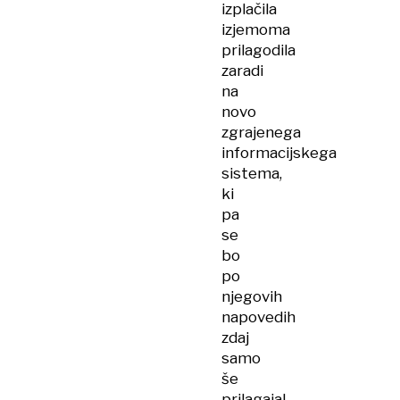
izplačila
izjemoma
prilagodila
zaradi
na
novo
zgrajenega
informacijskega
sistema,
ki
pa
se
bo
po
njegovih
napovedih
zdaj
samo
še
prilagajal.