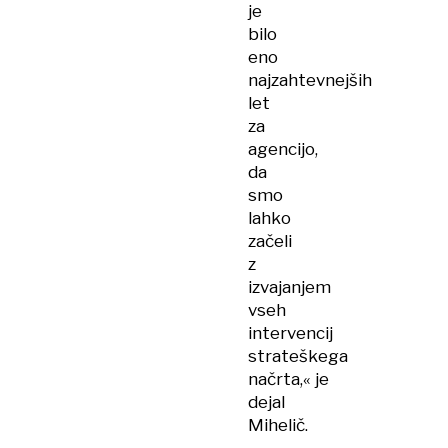
je
bilo
eno
najzahtevnejših
let
za
agencijo,
da
smo
lahko
začeli
z
izvajanjem
vseh
intervencij
strateškega
načrta,« je
dejal
Mihelič.