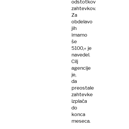
odstotkov
zahtevkov.
Za
obdelavo
jih
imamo
še
5100,« je
navedel.
Cilj
agencije
je,
da
preostale
zahtevke
izplača
do
konca
meseca.