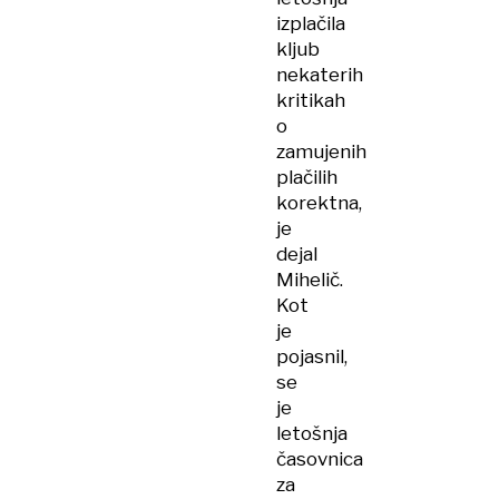
izplačila
kljub
nekaterih
kritikah
o
zamujenih
plačilih
korektna,
je
dejal
Mihelič.
Kot
je
pojasnil,
se
je
letošnja
časovnica
za