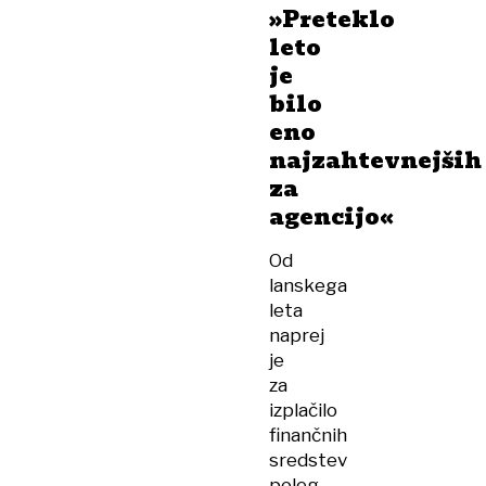
»Preteklo
leto
je
bilo
eno
najzahtevnejših
za
agencijo«
Od
lanskega
leta
naprej
je
za
izplačilo
finančnih
sredstev
poleg