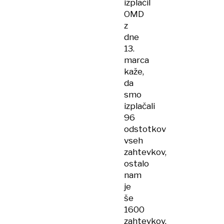
izplačil
OMD
z
dne
13.
marca
kaže,
da
smo
izplačali
96
odstotkov
vseh
zahtevkov,
ostalo
nam
je
še
1600
zahtevkov.