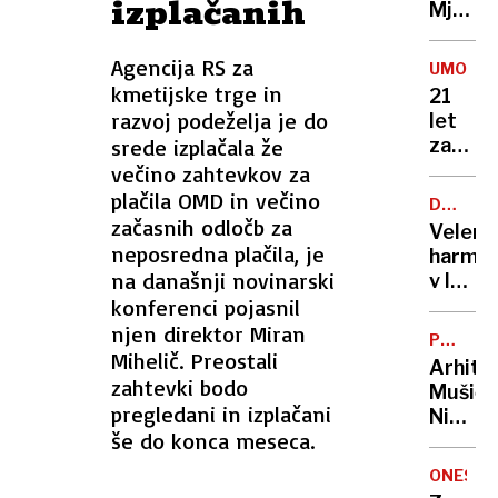
izplačanih
Mjanm
zahtev
že
Agencija RS za
UMOR
več
kmetijske trge in
21
kot
razvoj podeželja je do
let
1000
srede izplačala že
zapora
žrtev
Bančni
večino zahtevkov za
inšpek
plačila OMD in večino
DOBROD
s
začasnih odločb za
PROJEK
Velenj
pasom
neposredna plačila, je
harmon
zadavil
na današnji novinarski
v lov
ženo
konferenci pojasnil
na
nov
njen direktor Miran
POTNIŠK
Guinne
Mihelič. Preostali
CENTER
Arhite
rekord
zahtevki bodo
Mušič:
pregledani in izplačani
Nikoli
še do konca meseca.
nisem
pomisli
ONESNA
da je