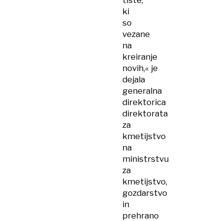
tiste,
ki
so
vezane
na
kreiranje
novih,« je
dejala
generalna
direktorica
direktorata
za
kmetijstvo
na
ministrstvu
za
kmetijstvo,
gozdarstvo
in
prehrano