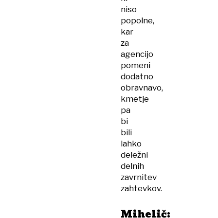
niso
popolne,
kar
za
agencijo
pomeni
dodatno
obravnavo,
kmetje
pa
bi
bili
lahko
deležni
delnih
zavrnitev
zahtevkov.
Mihelič: