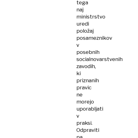
tega
naj
ministrstvo
uredi
položaj
posameznikov
v
posebnih
socialnovarstvenih
zavodih,
ki
priznanih
pravic
ne
morejo
uporabljati
v
praksi.
Odpraviti
pa