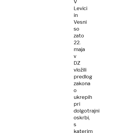
V
Levici
in
Vesni
so
zato
22.
maja
v
DZ
vložili
predlog
zakona
o
ukrepih
pri
dolgotrajni
oskrbi,
s
katerim