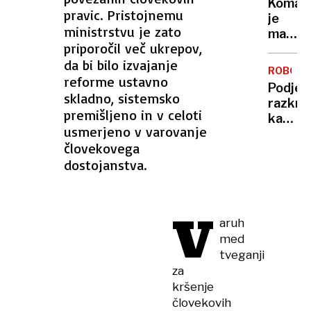
Komarj
doma?
pravic. Pristojnemu
je
Prever
ministrstvu je zato
manj
metod
priporočil več ukrepov,
kot
za
da bi bilo izvajanje
običaj
zaščit
ROBOTI
– in
reforme ustavno
pred
Podjet
to ni
skladno, sistemsko
vlomilc
razkril
dobra
premišljeno in v celoti
kako
novica
usmerjeno v varovanje
ustavit
človekovega
robota
dostojanstva.
ki
spomin
na
V
kentav
aruh
med
tveganji
za
kršenje
človekovih