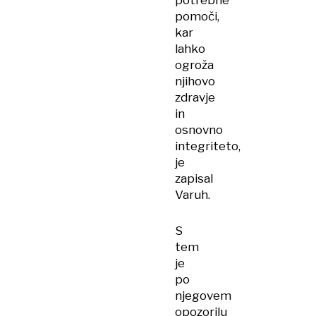
potrebne
pomoči,
kar
lahko
ogroža
njihovo
zdravje
in
osnovno
integriteto,
je
zapisal
Varuh.
S
tem
je
po
njegovem
opozorilu