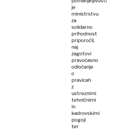
pomanjkljivosti
je
ministrstvu
za
solidarno
prihodnost
priporočil,
naj
zagotovi
pravočasno
odločanje
o
pravicah
z
ustreznimi
tehničnimi
in
kadrovskimi
pogoji
ter