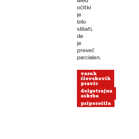
Med
očitki
je
bilo
slišati,
da
je
preveč
parcialen.
varuh
človekovih
pravic
dolgotrajna
oskrba
priporočila