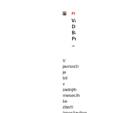
PRIKRITA
GROBIŠČA
Varuhinja
Drenik
Bavdek:
Pravica
do
dostojnega
pokopa
V
temeljna
javnosti
človekova
je
pravica
bil
v
zadnjih
mesecih
še
zlasti
izpostavljen