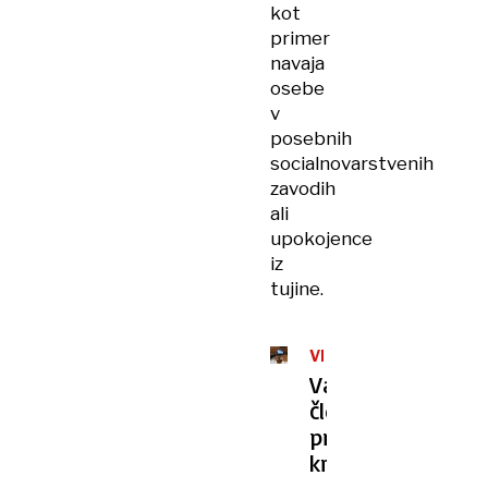
kot
primer
navaja
osebe
v
posebnih
socialnovarstvenih
zavodih
ali
upokojence
iz
tujine.
VEČ
POMANJKLJIVOSTI
Varuh
človekovih
pravic
kritičen