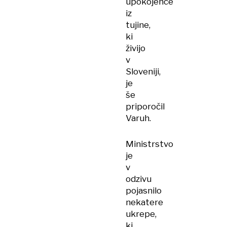
upokojence
iz
tujine,
ki
živijo
v
Sloveniji,
je
še
priporočil
Varuh.
Ministrstvo
je
v
odzivu
pojasnilo
nekatere
ukrepe,
ki