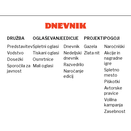
DRUŽBA
OGLAŠEVANJE
EDICIJE
PROJEKTI
POGOJI
Predstavitev
Spletni oglasi
Dnevnik
Gazela
Naročniški
Vodstvo
Tiskani oglasi
Nedeljski
Zlata nit
Akcije in
dnevnik
nagradne
Dosežki
Osmrtnice
igre
Razvedrilo
Sporočila za
Mali oglasi
Spletno
javnost
Naročanje
mesto
edicij
Piškotki
Avtorske
pravice
Volilna
kampanja
Zasebnost