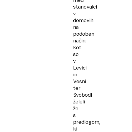
med
stanovalci
v
domovih
na
podoben
način,
kot
so
v
Levici
in
Vesni
ter
Svobodi
želeli
že
s
predlogom,
ki