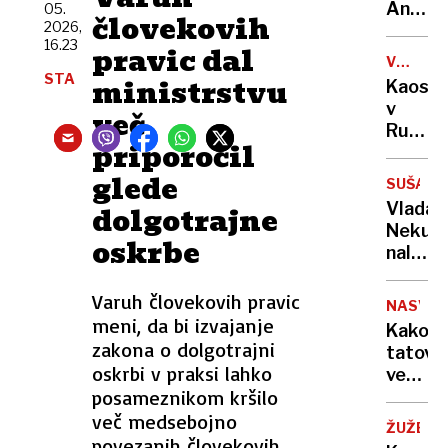
sama
Anže
05.
človekovih
eksploz
2026,
Logar
16.23
pravic dal
izdelal
VOJNA
prvo
STA
V
ministrstvu
Kaos
in
UKRAJIN
v
več
edino
Rusiji:
leseno
priporočil
ženske
barko
začele
glede
za
SUŠA
izrablj
Ljublja
Vlada
dolgotrajne
vojno
Neku
za
oskrbe
naložil
"mobili
obrato
bivših"
v
Varuh človekovih pravic
NASVET
vsaj
meni, da bi izvajanje
Kako
minim
zakona o dolgotrajni
tatovi
obseg
oskrbi v praksi lahko
vedo,
posameznikom kršilo
da
vas
več medsebojno
ŽUŽELK
ni
povezanih človekovih