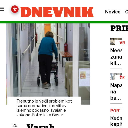
Novice
O
PRI
VRO
VAL
Neest
zunanj
klimat
naprav
ŽE
15
Napadi
NA
na
bankom
Trenutno je večji problem kot
veliko
sama normativna ureditev
škodo
izjemno počasno izvajanje
PORTRE
zakona. Foto: Jaka Gasar
povzro
Rečni
že
Varuh
kapita
26.