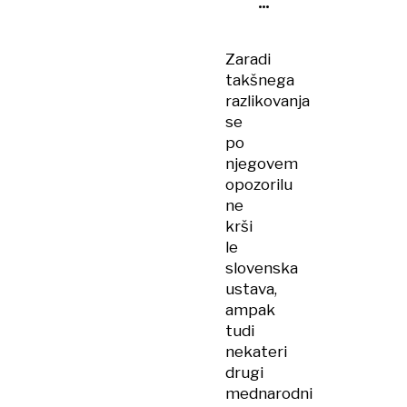
do
predloga
novele
Zaradi
zakona
takšnega
o
razlikovanja
parlamentarni
se
preiskavi
po
njegovem
opozorilu
ne
krši
le
slovenska
ustava,
ampak
tudi
nekateri
drugi
mednarodni