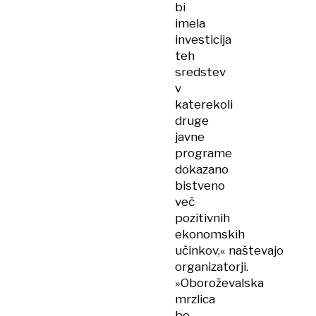
bi
imela
investicija
teh
sredstev
v
katerekoli
druge
javne
programe
dokazano
bistveno
več
pozitivnih
ekonomskih
učinkov,« naštevajo
organizatorji.
»Oboroževalska
mrzlica
bo