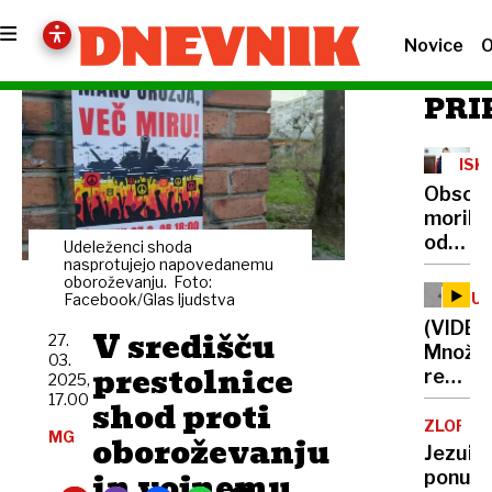
Novice
O
PRI
ISK
AKC
Obsoje
morile
odšel
Udeleženci shoda
na
nasprotujejo napovedanemu
oboroževanju. Foto:
WC
TU
Facebook/Glas ljudstva
in
(VIDEO
V središču
pobegn
27.
Množič
03.
z
prestolnice
reševa
2025,
delovi
akcija:
17.00
shod proti
novega
Deroč
ZLORAB
zapora
MG
oboroževanju
reka
Jezuiti
v
odnesl
in vojnemu
ponudil
Dobrun