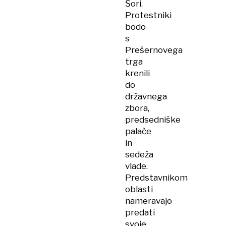
Šori.
Protestniki
bodo
s
Prešernovega
trga
krenili
do
državnega
zbora,
predsedniške
palače
in
sedeža
vlade.
Predstavnikom
oblasti
nameravajo
predati
svoje