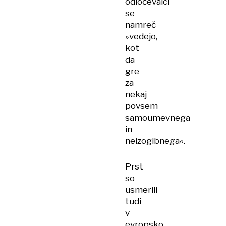
odločevalci
se
namreč
»vedejo,
kot
da
gre
za
nekaj
povsem
samoumevnega
in
neizogibnega«.
Prst
so
usmerili
tudi
v
evropsko