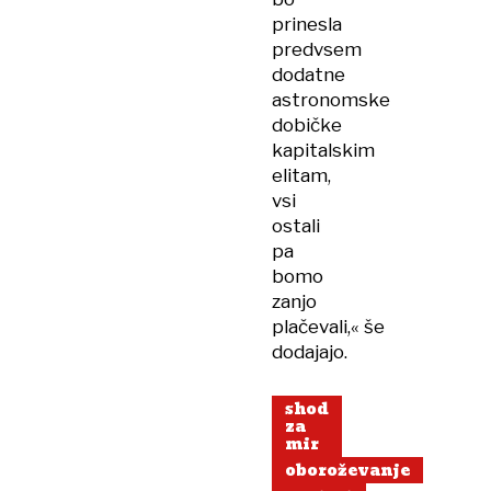
prinesla
predvsem
dodatne
astronomske
dobičke
kapitalskim
elitam,
vsi
ostali
pa
bomo
zanjo
plačevali,« še
dodajajo.
shod
za
mir
oboroževanje