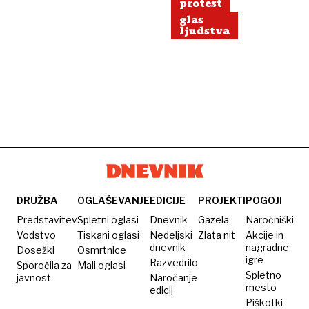
protest
glas
ljudstva
DRUŽBA
OGLAŠEVANJE
EDICIJE
PROJEKTI
POGOJI
Predstavitev
Spletni oglasi
Dnevnik
Gazela
Naročniški
Vodstvo
Tiskani oglasi
Nedeljski
Zlata nit
Akcije in
dnevnik
nagradne
Dosežki
Osmrtnice
igre
Razvedrilo
Sporočila za
Mali oglasi
Spletno
javnost
Naročanje
mesto
edicij
Piškotki