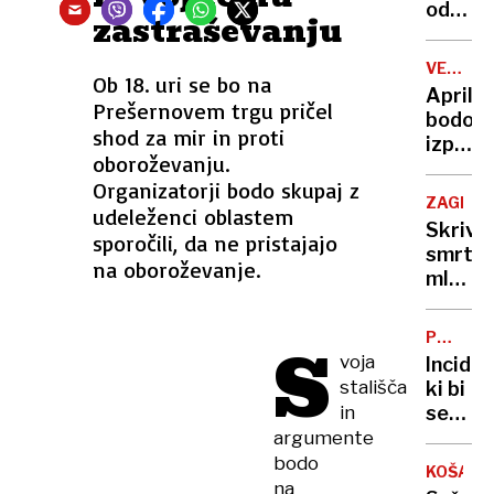
krimin
odškod
zastraševanju
in tri
žrtvam
policis
patra
VELIKE
Ob 18. uri se bo na
Rupnik
DRUŽIN
Aprila
Prešernovem trgu pričel
bodo
shod za mir in proti
izplača
oboroževanju.
dodatk
Organizatorji bodo skupaj z
za
ZAGREB
udeleženci oblastem
velike
Skrivn
sporočili, da ne pristajajo
družine
smrt
Koliko
na oboroževanje.
mlade
znašaj
Franco
Zoglen
PRAGOV
S
truplo,
NA
voja
Inciden
čeprav
PROGI
stališča
ki bi
požara
in
se
ni
lahko
argumente
bilo
končal
bodo
KOŠARK
tragičn
na