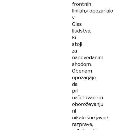
frontnih
linijah,« opozarjajo
v
Glas
ljudstva,
ki
stoji
za
napovedanim
shodom.
Obenem
opozarjajo,
da
pri
načrtovanem
oboroževanju
ni
nikakršne javne
razprave,