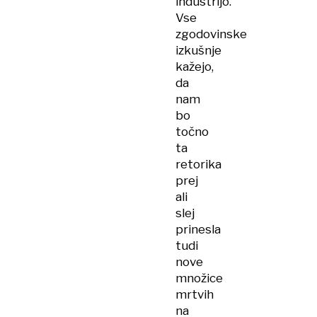
industrijo.
Vse
zgodovinske
izkušnje
kažejo,
da
nam
bo
točno
ta
retorika
prej
ali
slej
prinesla
tudi
nove
množice
mrtvih
na