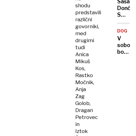
Saša
Progo
shodu
Dončić
po
predstavili
S
10
različni
Francij
urah
govorniki,
se
znova
DOGOD
med
bomo
odprli
V
drugimi
udarili
sobot
tudi
za
bo
Anica
prvo
lahko
Mikuš
mesto
vsakdo
v
Kos,
spozna
skupin
Rastko
izume
Močnik,
in
Anja
ume
Zag
vrhuns
Golob,
sloven
Dragan
znanos
Petrovec
in
Iztok