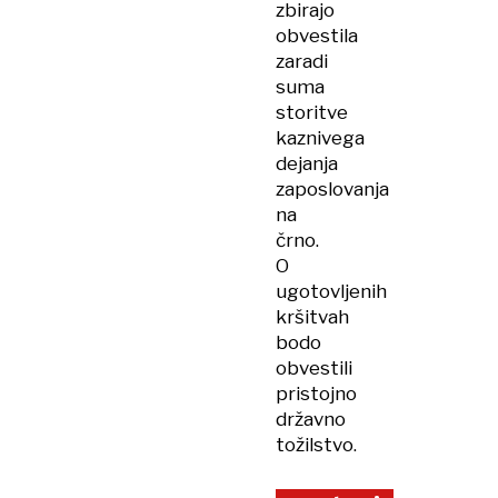
zbirajo
obvestila
zaradi
suma
storitve
kaznivega
dejanja
zaposlovanja
na
črno.
O
ugotovljenih
kršitvah
bodo
obvestili
pristojno
državno
tožilstvo.