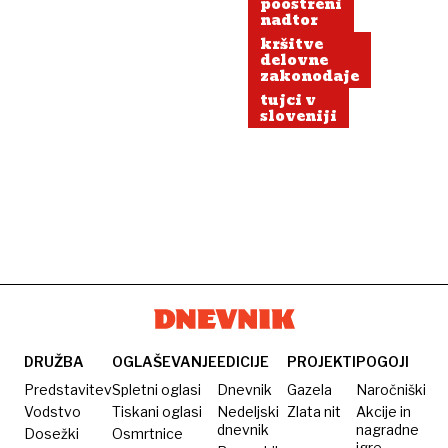
poostreni
nadtor
kršitve
delovne
zakonodaje
tujci v
sloveniji
DRUŽBA
OGLAŠEVANJE
EDICIJE
PROJEKTI
POGOJI
Predstavitev
Spletni oglasi
Dnevnik
Gazela
Naročniški
Vodstvo
Tiskani oglasi
Nedeljski
Zlata nit
Akcije in
dnevnik
nagradne
Dosežki
Osmrtnice
igre