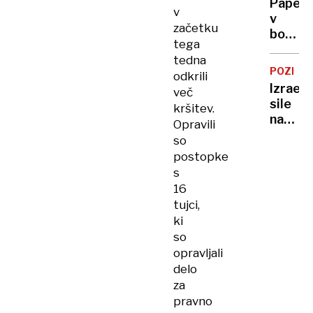
Papež
poskusi
v
v
jutri
začetku
božič
tega
nagovo
tedna
pozval
POZIV
odkrili
h
Izrael
več
končan
sile
kršitev.
spopa
napred
Opravili
za
so
več
postopke
kilome
s
globlje
16
v
tujci,
Sirijo
ki
so
opravljali
delo
za
pravno