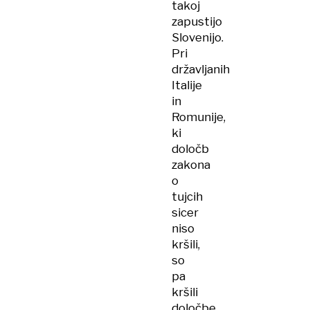
takoj
zapustijo
Slovenijo.
Pri
državljanih
Italije
in
Romunije,
ki
določb
zakona
o
tujcih
sicer
niso
kršili,
so
pa
kršili
določbe