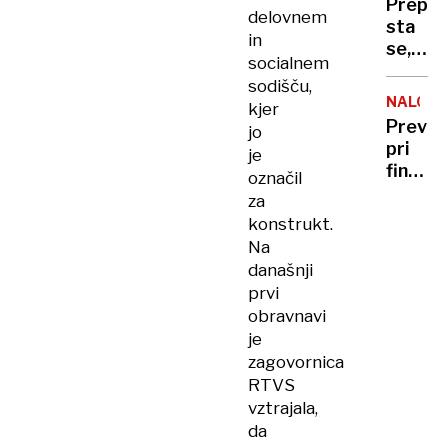
Prepir
najvišj
delovnem
sta
IQ in
in
se,
kje
socialnem
kdo
smo
sodišču,
je bil
Sloven
NALOŽB
kjer
dlje
Previd
jo
v
pri
je
zaporu
finančn
označil
nato
naložb
za
mu
vas
konstrukt.
je z
lahko
lopato
Na
umetn
zlomil
današnji
inteli
lobanj
prvi
zavede
obravnavi
je
zagovornica
RTVS
vztrajala,
da