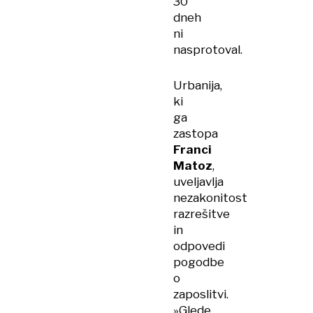
30
dneh
ni
nasprotoval.
Urbanija,
ki
ga
zastopa
Franci
Matoz
,
uveljavlja
nezakonitost
razrešitve
in
odpovedi
pogodbe
o
zaposlitvi.
»Glede