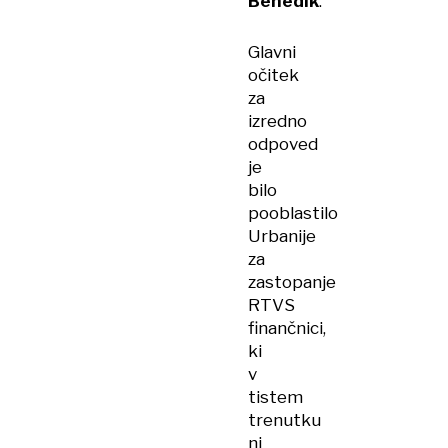
Benedik
.
Glavni
očitek
za
izredno
odpoved
je
bilo
pooblastilo
Urbanije
za
zastopanje
RTVS
finančnici,
ki
v
tistem
trenutku
ni