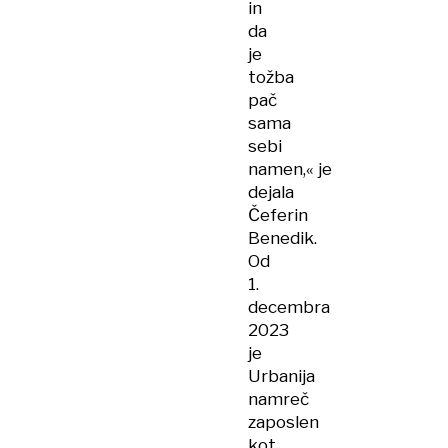
in
da
je
tožba
pač
sama
sebi
namen,« je
dejala
Čeferin
Benedik.
Od
1.
decembra
2023
je
Urbanija
namreč
zaposlen
kot