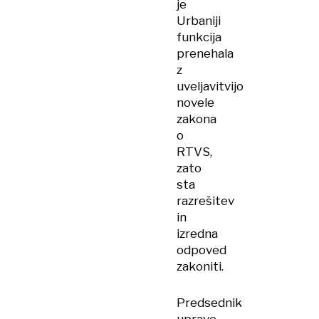
je
Urbaniji
funkcija
prenehala
z
uveljavitvijo
novele
zakona
o
RTVS,
zato
sta
razrešitev
in
izredna
odpoved
zakoniti.
Predsednik