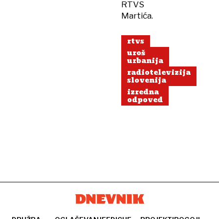
RTVS
Martića.
rtvs
uroš
urbanija
radiotelevizija
slovenija
izredna
odpoved