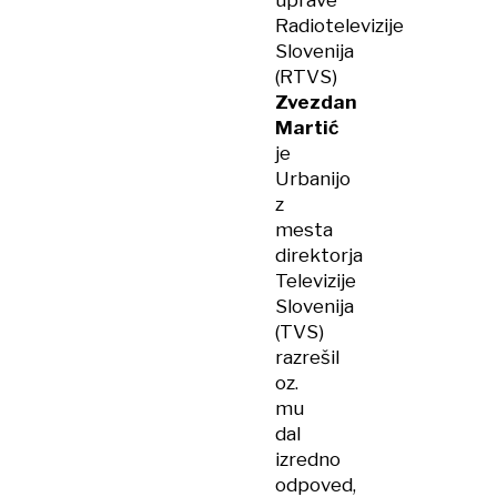
uprave
Radiotelevizije
Slovenija
(RTVS)
Zvezdan
Martić
je
Urbanijo
z
mesta
direktorja
Televizije
Slovenija
(TVS)
razrešil
oz.
mu
dal
izredno
odpoved,