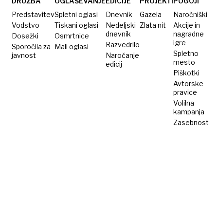
DRUŽBA
OGLAŠEVANJE
EDICIJE
PROJEKTI
POGOJI
Predstavitev
Spletni oglasi
Dnevnik
Gazela
Naročniški
Vodstvo
Tiskani oglasi
Nedeljski
Zlata nit
Akcije in
dnevnik
nagradne
Dosežki
Osmrtnice
igre
Razvedrilo
Sporočila za
Mali oglasi
Spletno
javnost
Naročanje
mesto
edicij
Piškotki
Avtorske
pravice
Volilna
kampanja
Zasebnost