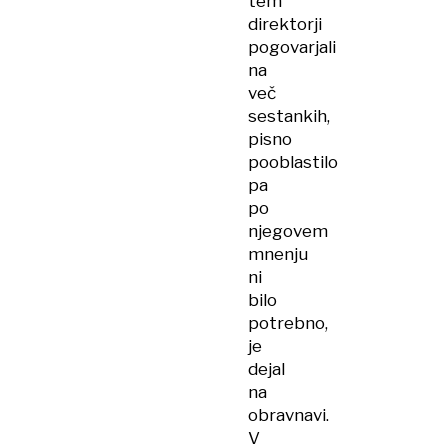
tem
direktorji
pogovarjali
na
več
sestankih,
pisno
pooblastilo
pa
po
njegovem
mnenju
ni
bilo
potrebno,
je
dejal
na
obravnavi.
V