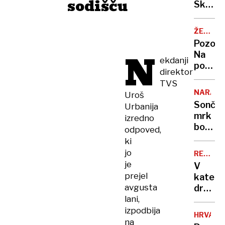
sodišču
Skakal
policaji
niso
ŽELJA
opravlj
OBČAN
Pozor:
svojeg
N
Na
dela
ekdanji
poti
direktor
z
TVS
morja
NARAVA
Uroš
nas
Sonče
Urbanija
bo
mrk
izredno
lovil
bodo
odpoved,
nov
ovirali
ki
radar
oblaki
jo
REKORD
PET
je
V
prejel
kateri
avgusta
država
lani,
živijo
ljudje
izpodbija
HRVAŠK
z
na