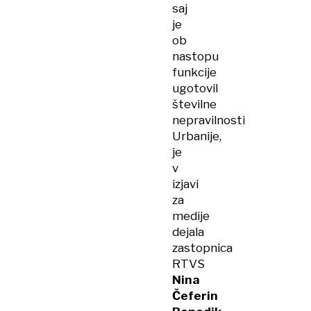
saj
je
ob
nastopu
funkcije
ugotovil
številne
nepravilnosti
Urbanije,
je
v
izjavi
za
medije
dejala
zastopnica
RTVS
Nina
Čeferin