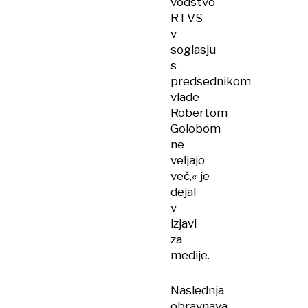
vodstvo
RTVS
v
soglasju
s
predsednikom
vlade
Robertom
Golobom
ne
veljajo
več,« je
dejal
v
izjavi
za
medije.
Naslednja
obravnava