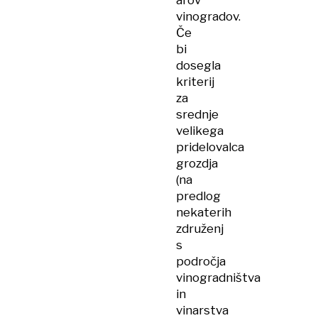
arov
vinogradov.
Če
bi
dosegla
kriterij
za
srednje
velikega
pridelovalca
grozdja
(na
predlog
nekaterih
združenj
s
področja
vinogradništva
in
vinarstva