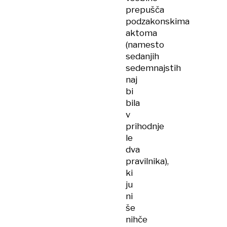
prepušča
podzakonskima
aktoma
(namesto
sedanjih
sedemnajstih
naj
bi
bila
v
prihodnje
le
dva
pravilnika),
ki
ju
ni
še
nihče