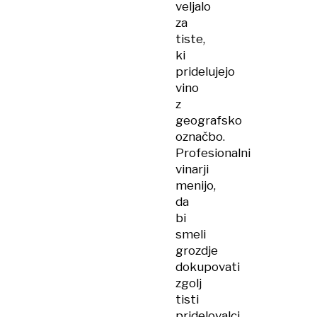
veljalo
za
tiste,
ki
pridelujejo
vino
z
geografsko
označbo.
Profesionalni
vinarji
menijo,
da
bi
smeli
grozdje
dokupovati
zgolj
tisti
pridelovalci