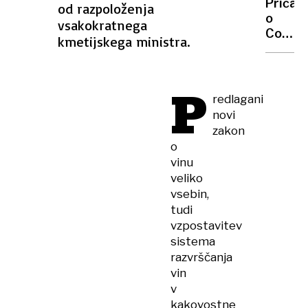
Priča
od razpoloženja
najbolj
o
vsakokratnega
znanih
Combs
kmetijskega ministra.
fotogra
"Pogo
jo je
tepel
P
s
redlagani
pestmi
novi
davil,
zakon
klofuta
o
vinu
veliko
vsebin,
tudi
vzpostavitev
sistema
razvrščanja
vin
v
kakovostne