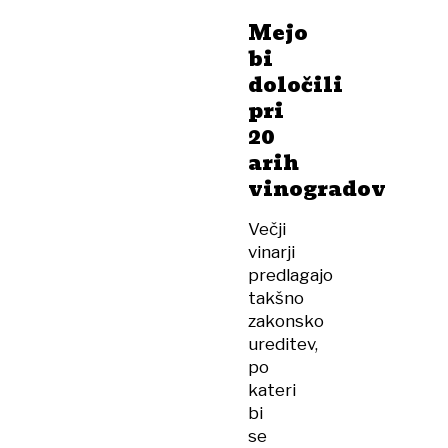
zakon
Mejo
o
bi
vinu
določili
odpravil
pri
kaotične
20
razmere
arih
vinogradov
Večji
vinarji
predlagajo
takšno
zakonsko
ureditev,
po
kateri
bi
se