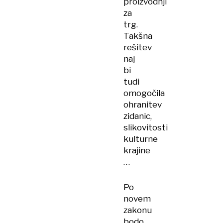
proizvodnji
za
trg.
Takšna
rešitev
naj
bi
tudi
omogočila
ohranitev
zidanic,
slikovitosti
kulturne
krajine
…
Po
novem
zakonu
bodo