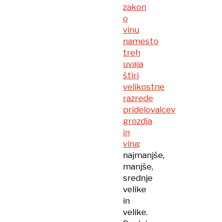
zakon
o
vinu
namesto
treh
uvaja
štiri
velikostne
razrede
pridelovalcev
grozdja
in
vina
:
najmanjše,
manjše,
srednje
velike
in
velike.