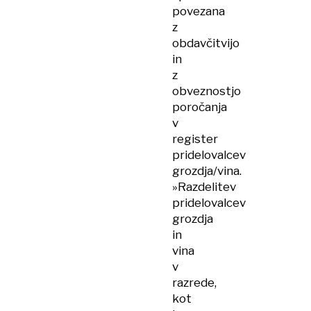
povezana
z
obdavčitvijo
in
z
obveznostjo
poročanja
v
register
pridelovalcev
grozdja/vina.
»Razdelitev
pridelovalcev
grozdja
in
vina
v
razrede,
kot