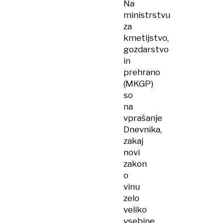
Na
ministrstvu
za
kmetijstvo,
gozdarstvo
in
prehrano
(MKGP)
so
na
vprašanje
Dnevnika,
zakaj
novi
zakon
o
vinu
zelo
veliko
vsebine