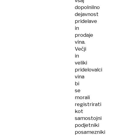
vsaj
dopolnilno
dejavnost
pridelave
in
prodaje
vina.
Večji
in
veliki
pridelovalci
vina
bi
se
morali
registrirati
kot
samostojni
podjetniki
posamezniki