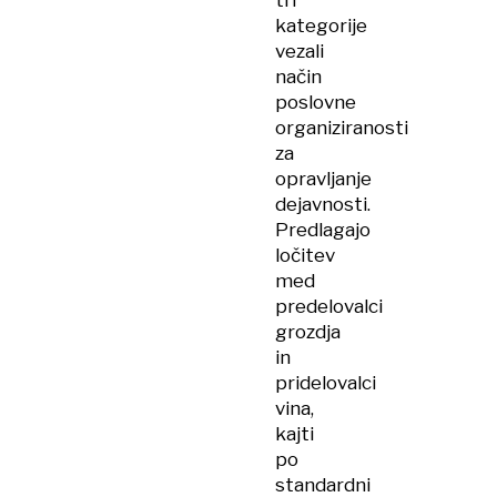
tri
kategorije
vezali
način
poslovne
organiziranosti
za
opravljanje
dejavnosti.
Predlagajo
ločitev
med
predelovalci
grozdja
in
pridelovalci
vina,
kajti
po
standardni