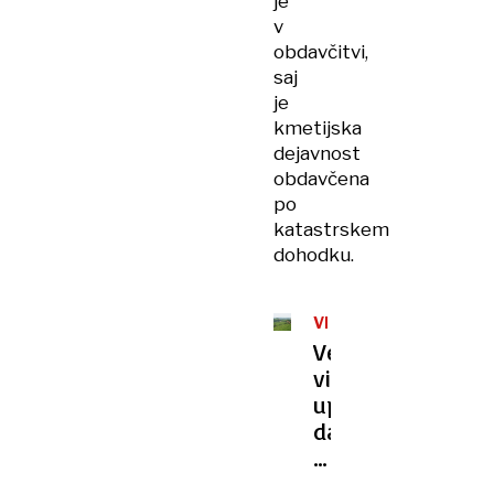
je
v
obdavčitvi,
saj
je
kmetijska
dejavnost
obdavčena
po
katastrskem
dohodku.
VINARSTVO
Večji
vinarji
upajo,
da
bo
novi