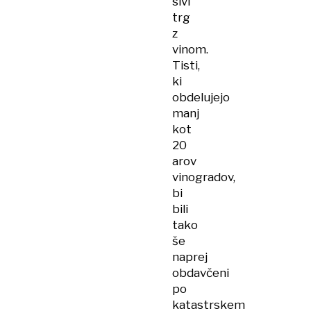
sivi
trg
z
vinom.
Tisti,
ki
obdelujejo
manj
kot
20
arov
vinogradov,
bi
bili
tako
še
naprej
obdavčeni
po
katastrskem