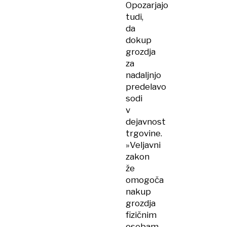
Opozarjajo
tudi,
da
dokup
grozdja
za
nadaljnjo
predelavo
sodi
v
dejavnost
trgovine.
»Veljavni
zakon
že
omogoča
nakup
grozdja
fizičnim
osebam