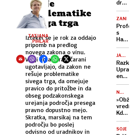
rešuje
ki
družini
konflik
Se
problematike
ne
sloven
ZANIMI
sivega trga
zna
olimpij
Profes
rešiti
izmika
s
sojenj
TATJANA
Iztekel se je rok za oddajo
Harvar
PIHLAR
pripomb na predlog
trdi:
novega zakona o vinu.
Nismo
JAVNA
Večji vinarji razočarani
ustvar
UPRAVA
Razkri
ugotavljajo, da zakon ne
za
Uprav
šport,
rešuje problematike
enote
temve
sivega trga, da omejuje
se
za
pravico do pritožbe in da
utaplja
sedenj
NAPALM
obseg podzakonskega
v
DEKLE
»Obžal
urejanja področja presega
rekord
vredno
pravno dopustno mejo.
zaosta
Kdo
Najhuj
Skratka, marsikaj na tem
je
je v
področju bo poslej
avtor
Ljublja
SOJENJE
odvisno od uradnikov in
ene