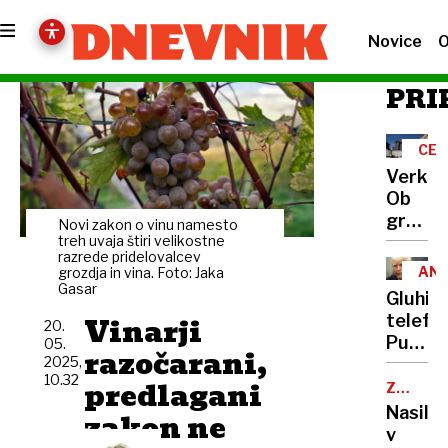
Novice
O
PRI
CEZ
"PO
Verk:
Ob
grožnji
Novi zakon o vinu namesto
napada
treh uvaja štiri velikostne
razrede pridelovalcev
na
ANA
grozdja in vina. Foto: Jaka
zapor
Gasar
SKY
Gluhi
NE
bi
Vinarji
telefon
20.
morali
Putin
05.
zvoniti
razočarani,
2025,
izigrav
vsi
10.32
predlagani
in
ZDRAVN
alarmi
OPRAVI
ponižu
Nasilje
zakon ne
Trumpa
v