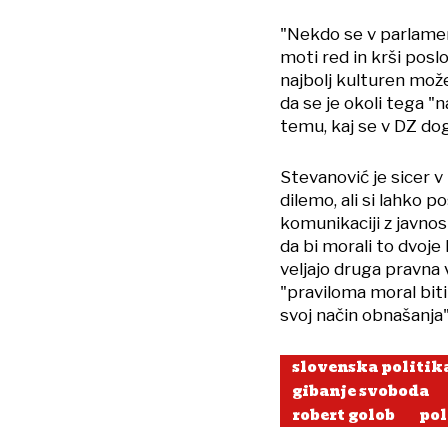
"Nekdo se v parlament
moti red in krši posl
najbolj kulturen možen
da se je okoli tega "
temu, kaj se v DZ dog
Stevanović je sicer v 
dilemo, ali si lahko p
komunikaciji z javno
da bi morali to dvoje
veljajo druga pravna v
"praviloma moral biti
svoj način obnašanja"
slovenska politik
gibanje svoboda
robert golob
pol