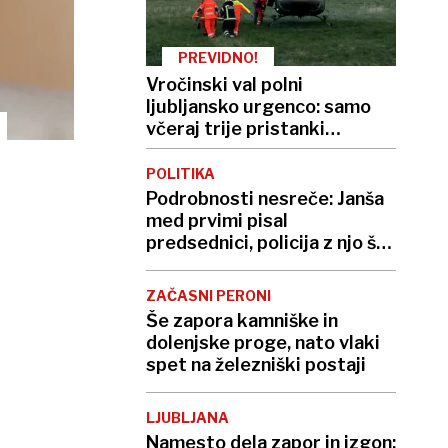
PREVIDNO!
Vročinski val polni
ljubljansko urgenco: samo
včeraj trije pristanki
helikopterja, letos že več
kot 420
POLITIKA
Podrobnosti nesreče: Janša
med prvimi pisal
predsednici, policija z njo še
ni govorila
ZAČASNI PERONI
Še zapora kamniške in
dolenjske proge, nato vlaki
spet na železniški postaji
LJUBLJANA
Namesto dela zapor in izgon: