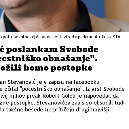
bo potreboval nekaj časa, da postavi red v parlamentu. Foto: STA
ć poslankam Svobode
cestniško obnašanje".
rožili bomo postopke
an Stevanović je v zapisu na facebooku
 očital "pocestniško obnašanje". Iz vrst Svobode
zivi, njihov prvak Robert Golob je napovedal, da
ezne postopke. Stevanovićev zapis so obsodili tudi
 da takšne besede ne pritičejo drugi najvišji