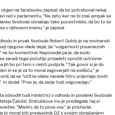
v objavi na facebooku zapisal, da bo potreboval nekaj
avi red v parlamentu. "Ne zato, ker ne bi znal, ampak se
lanke Svobode obnašajo tako pocestniško, da bo to še
se v njihovem imenu," je zapisal.
dhodu in prvak Svobode Robert Golob je na novinarski
seji njegove vlade dejal, da "vulgarnosti posameznih
" ne bo komentiral. Napovedal pa je, da bodo
i se zaradi tega počutijo prizadeti, sprožili ustrezne
jih bo pri tem v celoti podprla. "Tak govor si je do
en in se je za to moral zagovarjati na sodišču," je
enil, da se "očitno slabe navade hitro prijemajo novih
 In dodal: "Prav je, da zanje tudi odgovarjajo."
a obsodili tudi ministrici v odhodu in poslanki Svobode
teja Čalušić. Bratuškova mu je predlagala, naj si
netke. "Mislim, da to pove vse," je pristavila.
da bi moral biti predsednik DZ s svojim obnašanjem