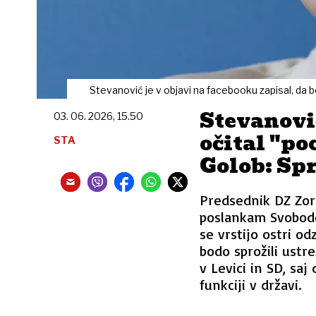
Stevanović je v objavi na facebooku zapisal, da 
Stevanovi
03. 06. 2026, 15.50
očital "po
STA
Golob: Sp
Predsednik DZ Zor
poslankam Svobode
se vrstijo ostri od
bodo sprožili ustr
v Levici in SD, saj
funkciji v državi.