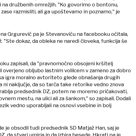
 na družbenih omrežjih. "Ko govorimo o bontonu,
zase razmisliti, ali ga upoštevamo in poznamo," je
a Grgurević pa je Stevanoviću na facebooku očitala,
ež. "Ste dokaz, da obleka ne naredi človeka, funkcija še
oku zapisali, da "pravnomočno obsojeni kršitelj
il overjeno obljubo lastnim volilcem v zameno za dobro
žka igra moralno avtoriteto glede obnašanja drugih
a ni naključje, da so tarča take retorike vedno znova
orablja predsednik DZ, potem ne moremo pričakovati,
ovnem mestu, na ulici ali za šankom," so zapisali. Dodali
jezik vedno uporabljali na osnovi vsebine in bolj
 je obsodil tudi predsednik SD Matjaž Han, saj je
, da stvari umirja in da izbira besede. Hkrati pa je