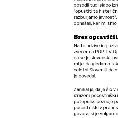
obsodil tudi slabo iz
"opustiti ta histerič
razburjamo javnost".
obnašali, ker mi smo 
Brez opraviči
Na te odzive in poziv
zvečer na POP TV. Opra
da se je slovenski ja
mi je, da gledamo ta
celotni Sloveniji, da
je povedal.
Zanikal je, da je šlo 
izrazom pocestniški n
potepuha, pozneje pa 
pocestniški v prenes
govora, ki je vulgare