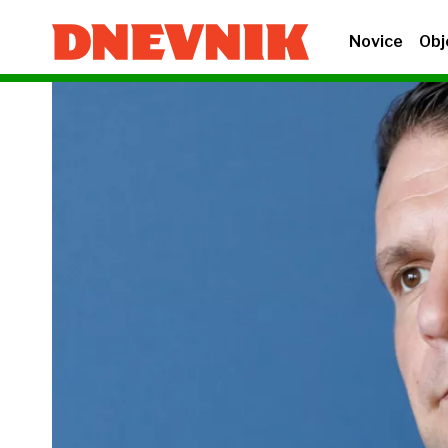
Novice
Obj