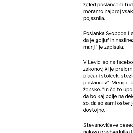
zgled poslancem tudi
moramo najprej vsak 
pojasnila.
Poslanka Svobode Len
da je goljuf in nasiln
manj," je zapisala.
V Levici so na facebo
zakonov, ki je prelom
plačani stolček, ste
poslancev". Menijo, d
ženske. "In če to up
da bo kaj bolje na del
so, da so sami oster 
dostojno.
Stevanovićeve besede
naloga predsednika DZ