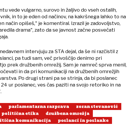
u vede vulgarno, surovo in žaljivo do vseh ostalih,
ovnik, in to je eden od načinov, na kakršnega lahko to na
 način opišeš," je komentiral. Izrazil je zadovoljstvo,
naredila drama", zato da se javnost začne posvečati
aja.
nedavnem intervjuju za STA dejal, da še ni razčistil z
oslanci, pa tudi sam, več privoščijo denimo pri
stjo prek družbenih omrežij. Sam je namreč sprva menil,
 ločevati in da pri komunikaciji na družbenih omrežjih
arstva. Po drugi strani pa se strinja, da bi poslanec
 24 ur poslanec, ves čas paziti na svojo retoriko in na
.
a
parlamentarna razprava
zoran stevanović
politična etika
družbena omrežja
itična komunikacija
poslanci in poslanke