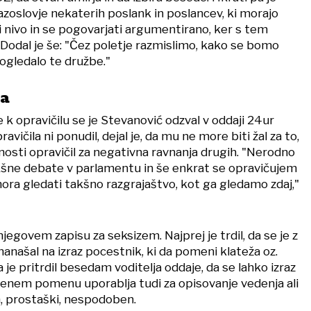
razoslovje nekaterih poslank in poslancev, ki morajo
ni nivo in se pogovarjati argumentirano, ker s tem
 Dodal je še: "Čez poletje razmislimo, kako se bomo
ogledalo te družbe."
la
e k opravičilu se je Stevanović odzval v oddaji 24ur
vičila ni ponudil, dejal je, da mu ne more biti žal za to,
vnosti opravičil za negativna ravnanja drugih. "Nerodno
kšne debate v parlamentu in še enkrat se opravičujem
 mora gledati takšno razgrajaštvo, kot ga gledamo zdaj,"
v njegovem zapisu za seksizem. Najprej je trdil, da se je z
anašal na izraz pocestnik, ki da pomeni klateža oz.
je pritrdil besedam voditelja oddaje, da se lahko izraz
enem pomenu uporablja tudi za opisovanje vedenja ali
n, prostaški, nespodoben.