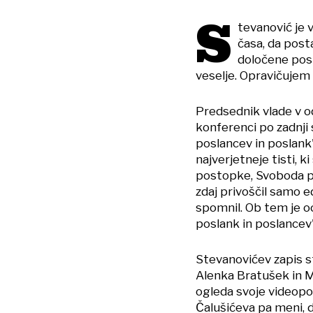
S
tevanović je 
časa, da post
določene pos
veselje. Opravičujem 
Predsednik vlade v o
konferenci po zadnji 
poslancev in poslank
najverjetneje tisti, k
postopke, Svoboda pa 
zdaj privoščil samo ed
spomnil. Ob tem je oc
poslank in poslancev".
Stevanovićev zapis st
Alenka Bratušek in Ma
ogleda svoje videopos
Čalušićeva pa meni, 