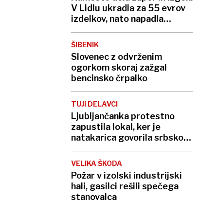
V Lidlu ukradla za 55 evrov
izdelkov, nato napadla
varnostnika
ŠIBENIK
Slovenec z odvrženim
ogorkom skoraj zažgal
bencinsko črpalko
TUJI DELAVCI
Ljubljančanka protestno
zapustila lokal, ker je
natakarica govorila srbsko.
»V Sloveniji tega ne bom
dovolila«
VELIKA ŠKODA
Požar v izolski industrijski
hali, gasilci rešili spečega
stanovalca