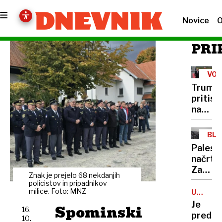
Novice
O
PRI
VOJ
V
Trump
UKR
pritisni
na
Putina,
srečal
BLI
se
VZ
Palest
bosta
načrt:
v
Za
Budimp
Znak je prejelo 68 nekdanjih
obnovo
policistov in pripadnikov
Gaze
milice. Foto: MNZ
UPOKOJ
SODNIK
najman
Je
Spominski
16.
pet
predse
10.