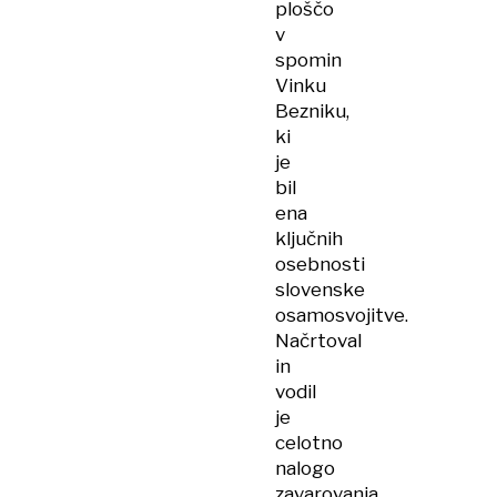
ploščo
v
spomin
Vinku
Bezniku,
ki
je
bil
ena
ključnih
osebnosti
slovenske
osamosvojitve.
Načrtoval
in
vodil
je
celotno
nalogo
zavarovanja