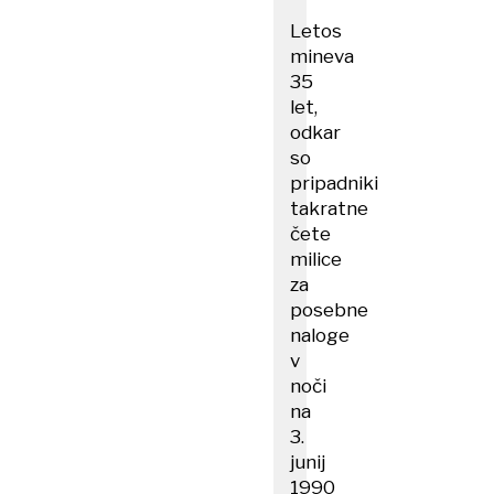
Letos
mineva
35
let,
odkar
so
pripadniki
takratne
čete
milice
za
posebne
naloge
v
noči
na
3.
junij
1990