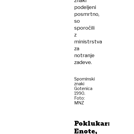
znaki
podeljeni
posmrtno,
so
sporočili
z
ministrstva
za
notranje
zadeve.
Spominski
znaki
Gotenica
1990.
Foto:
MNZ
Poklukar:
Enote,