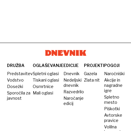
DRUŽBA
OGLAŠEVANJE
EDICIJE
PROJEKTI
POGOJI
Predstavitev
Spletni oglasi
Dnevnik
Gazela
Naročniški
Vodstvo
Tiskani oglasi
Nedeljski
Zlata nit
Akcije in
dnevnik
nagradne
Dosežki
Osmrtnice
igre
Razvedrilo
Sporočila za
Mali oglasi
Spletno
javnost
Naročanje
mesto
edicij
Piškotki
Avtorske
pravice
Volilna