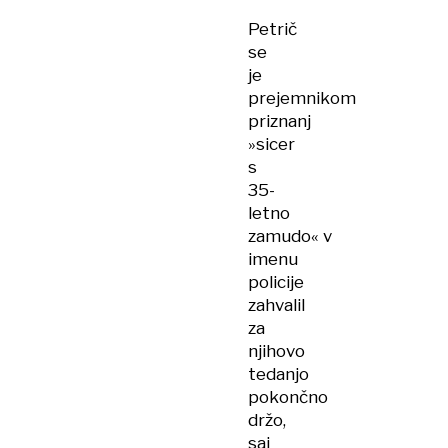
Petrič
se
je
prejemnikom
priznanj
»sicer
s
35-
letno
zamudo« v
imenu
policije
zahvalil
za
njihovo
tedanjo
pokončno
držo,
saj