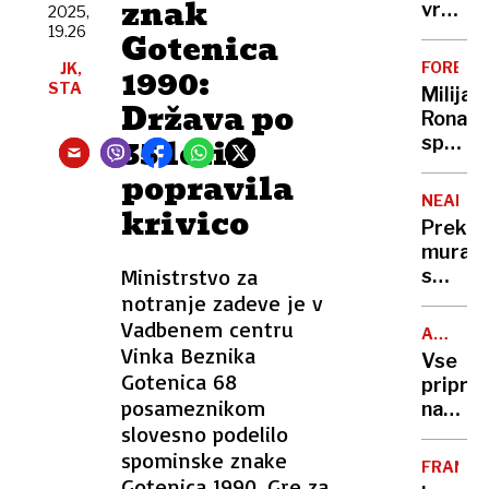
znak
let
vrhovn
2025,
in
19.26
sodišč
Gotenica
več
zavajal
FORBES
JK,
1990:
kot
STA
Milijar
50
Država po
Ronald
milijar
35 letih
spet
evrov
na
popravila
vrhu
NEAPEL
krivico
lestvi
Prekril
najbog
mural
nogom
Ministrstvo za
s
podob
notranje zadeve je v
legend
Vadbenem centru
ALPSKO
Marad
Vinka Beznika
SMUČAN
Vse
Gotenica 68
priprav
posameznikom
na
slovesno podelilo
začete
smuča
spominske znake
FRANCI
sezon
Gotenica 1990. Gre za