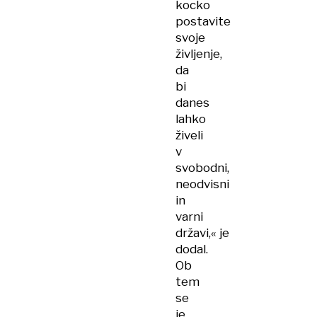
kocko
postavite
svoje
življenje,
da
bi
danes
lahko
živeli
v
svobodni,
neodvisni
in
varni
državi,« je
dodal.
Ob
tem
se
je