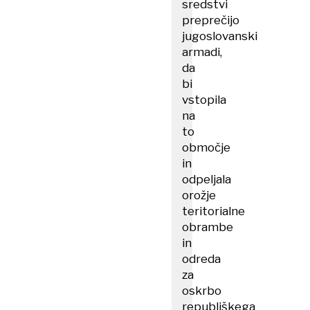
sredstvi
preprečijo
jugoslovanski
armadi,
da
bi
vstopila
na
to
območje
in
odpeljala
orožje
teritorialne
obrambe
in
odreda
za
oskrbo
republiškega