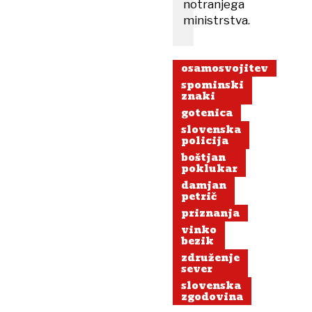
notranjega
ministrstva.
osamosvojitev
spominski
znaki
gotenica
slovenska
policija
boštjan
poklukar
damjan
petrič
priznanja
vinko
bezik
združenje
sever
slovenska
zgodovina