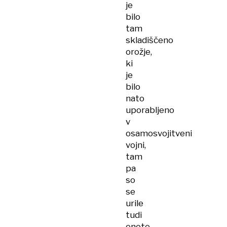
je
bilo
tam
skladiščeno
orožje,
ki
je
bilo
nato
uporabljeno
v
osamosvojitveni
vojni,
tam
pa
so
se
urile
tudi
enote,