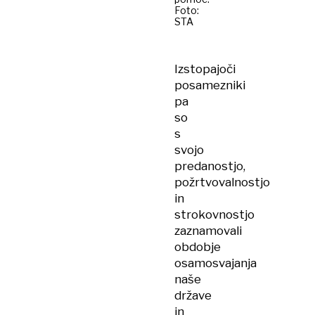
Foto:
STA
Izstopajoči
posamezniki
pa
so
s
svojo
predanostjo,
požrtvovalnostjo
in
strokovnostjo
zaznamovali
obdobje
osamosvajanja
naše
države
in