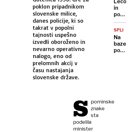
Lecorn
poklon pripadnikom
in
slovenske milice,
politič
danes policije, ki so
stabil
takrat v popolni
rešili
SPLIT
sociali
tajnosti uspešno
Na
izvedli oboroženo in
bazen
nevarno operativno
pomeša
nalogo, eno od
nevarn
prelomnih akcij v
kemikal
času nastajanja
sedem
otrok
slovenske države.
pristal
v
bolnišn
S
pominske
znake
sta
podelila
minister