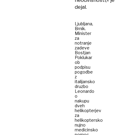
neodvisnosti,« je
dejal.
Ljubljana,
Brnik.
Minister
za
notranje
zadeve
Bostjan
Poklukar
ob
podpisu
pogodbe
z
italijansko
druzbo
Leonardo
o
nakupu
dveh
helikopterjev
za
helikoptersko
nujno
medicinsko
pomoc.