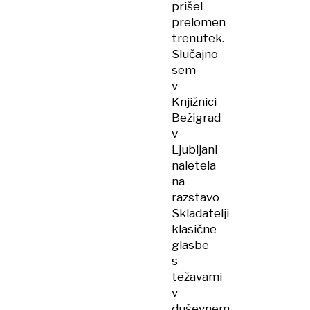
prišel
prelomen
trenutek.
Slučajno
sem
v
Knjižnici
Bežigrad
v
Ljubljani
naletela
na
razstavo
Skladatelji
klasične
glasbe
s
težavami
v
duševnem