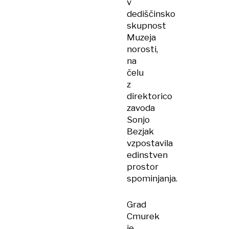
v
dediščinsko
skupnost
Muzeja
norosti,
na
čelu
z
direktorico
zavoda
Sonjo
Bezjak
vzpostavila
edinstven
prostor
spominjanja.
Grad
Cmurek
je