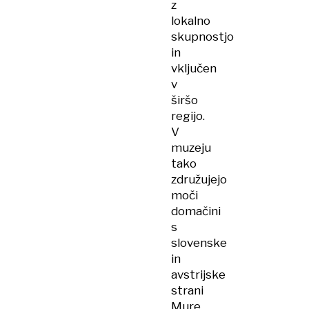
z
lokalno
skupnostjo
in
vključen
v
širšo
regijo.
V
muzeju
tako
združujejo
moči
domačini
s
slovenske
in
avstrijske
strani
Mure.