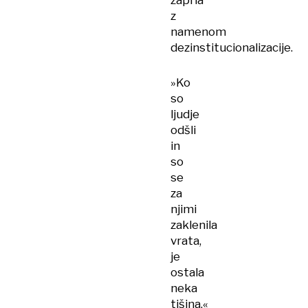
zaprla
z
namenom
dezinstitucionalizacije.
»Ko
so
ljudje
odšli
in
so
se
za
njimi
zaklenila
vrata,
je
ostala
neka
tišina,«