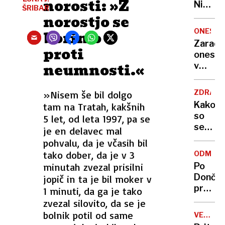
norosti: »Z
Nikoli
ŠRIBAR
nisem
norostjo se
pomisli
ONESNA
borimo
da je
Zaradi
proti
to v
onesna
moji
neumnosti.«
v
Ljublja
delu
sploh
Logat
mogoč
ZDRAVS
»Nisem še bil dolgo
voda
Kako
tam na Tratah, kakšnih
nepitn
so
5 let, od leta 1997, pa se
se
je en delavec mal
zasuka
pohvalu, da je včasih bil
cilji
tako dober, da je v 3
ODMEV
Golobo
minutah zvezal prisilni
Po
vlade
Dončić
jopič in ta je bil moker v
prodaji
1 minuti, da ga je tako
Karma
zvezal silovito, da se je
je
bolnik potil od same
VELIKA
psica,
BRITANI