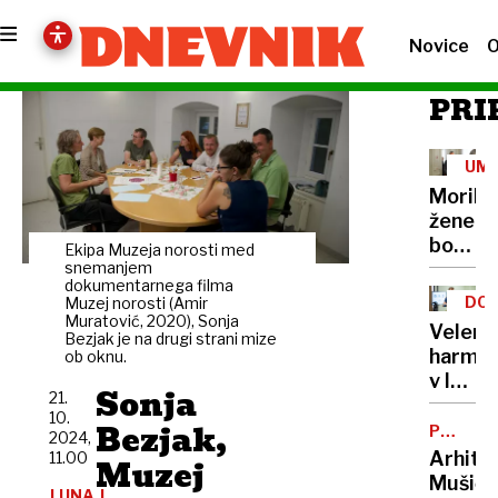
Novice
O
PRI
UM
Morile
žene
bo
Ekipa Muzeja norosti med
sedel
snemanjem
dokumentarnega filma
21
DOB
Muzej norosti (Amir
let
Muratović, 2020), Sonja
PRO
Velenj
Bezjak je na drugi strani mize
harmon
ob oknu.
v lov
Sonja
21.
na
10.
Bezjak,
nov
POTNIŠK
2024,
CENTER
Guinne
Arhite
11.00
Muzej
rekord
Mušič:
LUNA J.