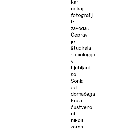
kar
nekaj
fotografij
iz
zavoda.«
Čeprav
je
študirala
sociologijo
v
Ljubljani,
se
Sonja
od
domačega
kraja
čustveno
ni
nikoli
zares