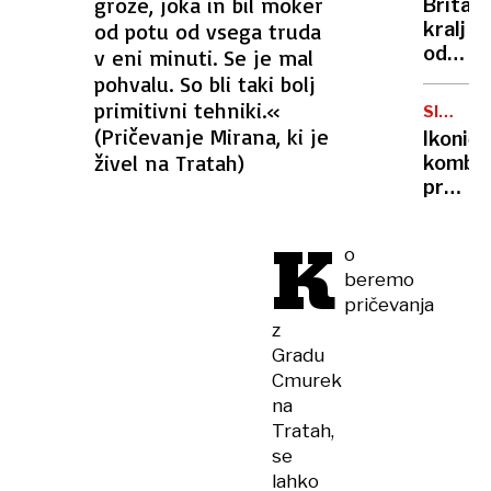
groze, joka in bil moker
Britan
Nico
od potu od vsega truda
kralj
pa
odpove
v eni minuti. Se je mal
njen
obvezn
pohvalu. So bli taki bolj
sin
zaradi
primitivni tehniki.«
SIMBOL
strans
HIPIJEV
(Pričevanje Mirana, ki je
Ikoničn
učinko
živel na Tratah)
kombi
zdravlj
praznu
raka
75.
K
rojstni
o
dan
beremo
pričevanja
z
Gradu
Cmurek
na
Tratah,
se
lahko