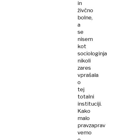
in
živčno
bolne,
a
se
nisem
kot
sociologinja
nikoli
zares
vprašala
o
tej
totalni
instituciji.
Kako
malo
pravzaprav
vemo
o