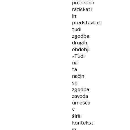
potrebno
raziskati
in
predstavljati
tudi
zgodbe
drugih
obdobji.
»Tudi
na
ta
način
se
zgodba
zavoda
umešča
v
širši
kontekst
in