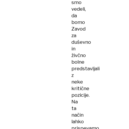
smo
vedeli,
da
bomo
Zavod
za
duševno
in
živčno
bolne
predstavljali
z
neke
kritične
pozicije.
Na
ta
način
lahko
prispevamo