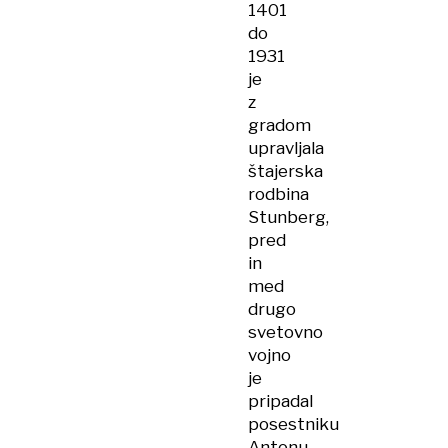
1401
do
1931
je
z
gradom
upravljala
štajerska
rodbina
Stunberg,
pred
in
med
drugo
svetovno
vojno
je
pripadal
posestniku
Antonu