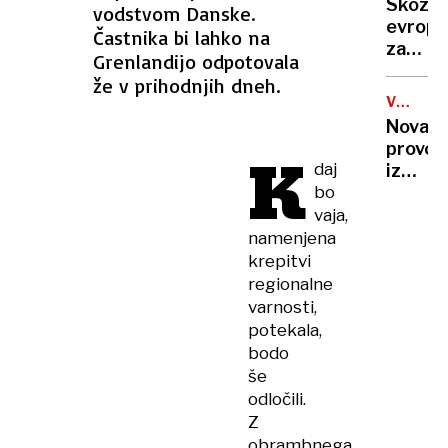
Skozi
vodstvom Danske.
stala
evrops
Častnika bi lahko na
NBA-
zaposli
pokojni
Grenlandijo odpotovala
labirin
»Norma
že v prihodnjih dneh.
brez
da
VOJNA
pomoč
V
sem
Nova
države
UKRAJIN
to
provok
K
storil«
daj
iz
bo
Kremlj
Putin
vaja,
razburi
namenjena
Evropo
krepitvi
z
regionalne
napove
varnosti,
o
potekala,
usodi
bodo
Ukraji
še
odločili.
Z
obrambnega