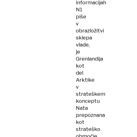
informacijah
N1
piše
v
obrazložitvi
sklepa
vlade,
je
Grenlandija
kot
del
Arktike
v
strateškem
konceptu
Nata
prepoznana
kot
strateško
območje,