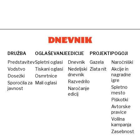
DRUŽBA
OGLAŠEVANJE
EDICIJE
PROJEKTI
POGOJI
Predstavitev
Spletni oglasi
Dnevnik
Gazela
Naročniški
Vodstvo
Tiskani oglasi
Nedeljski
Zlata nit
Akcije in
dnevnik
nagradne
Dosežki
Osmrtnice
igre
Razvedrilo
Sporočila za
Mali oglasi
Spletno
javnost
Naročanje
mesto
edicij
Piškotki
Avtorske
pravice
Volilna
kampanja
Zasebnost