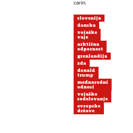
carin.
slovenija
danska
vojaške
vaje
arktična
odpornost
grenlandija
zda
donald
trump
mednarodni
odnosi
vojaško
sodelovanje
evropske
države