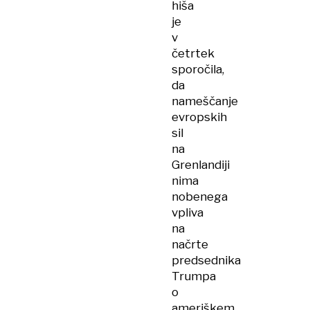
hiša
je
v
četrtek
sporočila,
da
nameščanje
evropskih
sil
na
Grenlandiji
nima
nobenega
vpliva
na
načrte
predsednika
Trumpa
o
ameriškem