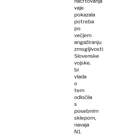
načrtovanja
vaje
pokazala
potreba
po
večjem
angažiranju
zmogljivosti
Slovenske
vojske,
bi
vlada
o
tem
odločila
s
posebnim
sklepom,
navaja
N1.