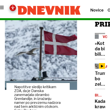
Novice
O
PRI
VOJ
V
»Kot
IRA
da bi
bili v
zaporu
Hormu
GA
ožina
Trump
je
bo
past
zelo
za
Napotitve sledijo kritikam
razoča
ZDA, da je Danska
6000
Izrael
zanemarjala obrambo
BIOGRA
pomorš
Grenlandije, in izražanju
NA
zavrač
Kadave
17
namer po prevzemu nadzora
MORU
ameriš
krave
nad tem arktičnim otokom.
jih je