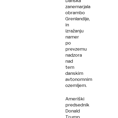
Danska
zanemarjala
obrambo
Grenlandije,
in
izražanju
namer
po
prevzemu
nadzora
nad
tem
danskim
avtonomnim
ozemljem.
Ameriški
predsednik
Donald
Trump