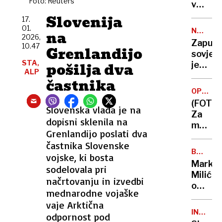
Foto: Reuters
načrt,
v
umrlo
Netanj
travi
Slovenija
17.
vztraja
razpad
01.
NEVARN
na
umika
že
2026,
DEDIŠČ
Zapušč
ne
10.47
osem
Grenlandijo
sovjet
bo
dni,
STA,
pošilja dva
jedrski
okoli
ALP
svetiln
častnika
njega
so
kroži
OPAZOV
postali
MEDVED
teliček
(FOTO)
radioa
Slovenska vlada je na
Za
tempir
dopisni sklenila na
medve
bombe
Grenlandijo poslati dva
v
častnika Slovenske
kočev
BREZ
vojske, ki bosta
gozdov
DLAKE
Marko
sodelovala pri
dan
NA
Milić
JEZIKU
v
načrtovanju in izvedbi
o
družbi
mednarodne vojaške
odločit
divjih
vaje Arktična
ki ga
zveri
INSTITU
odpornost pod
je
EU