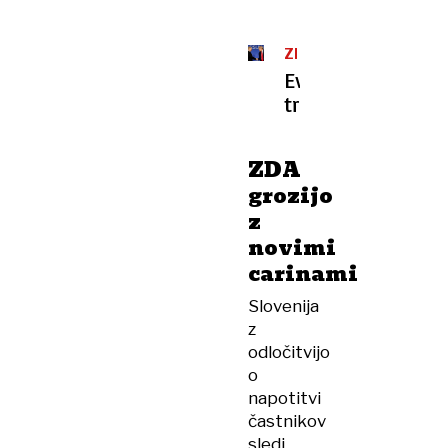
ZLEPA
ALI
Evropska
ZGRDA
trilema
ZDA
grozijo
z
novimi
carinami
Slovenija
z
odločitvijo
o
napotitvi
častnikov
sledi