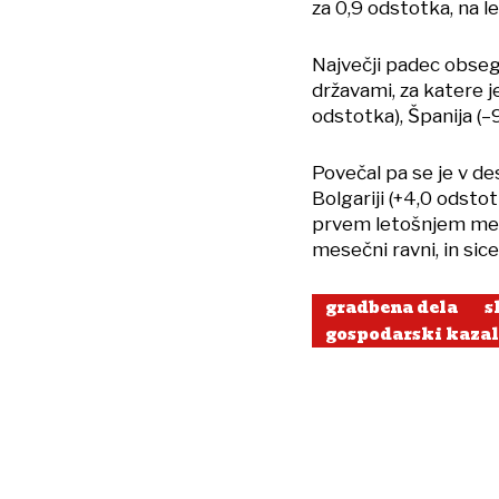
za 0,9 odstotka, na l
Največji padec obsega
državami, za katere j
odstotka), Španija (–
Povečal pa se je v des
Bolgariji (+4,0 odsto
prvem letošnjem mes
mesečni ravni, in sic
gradbena dela
s
gospodarski kazal