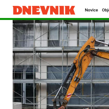
Novice
Obj