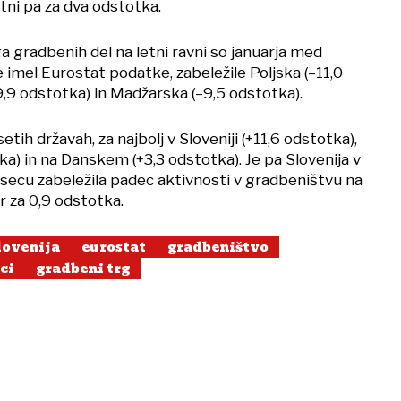
etni pa za dva odstotka.
 gradbenih del na letni ravni so januarja med
e imel Eurostat podatke, zabeležile Poljska (–11,0
9,9 odstotka) in Madžarska (–9,5 odstotka).
etih državah, za najbolj v Sloveniji (+11,6 odstotka),
tka) in na Danskem (+3,3 odstotka). Je pa Slovenija v
ecu zabeležila padec aktivnosti v gradbeništvu na
er za 0,9 odstotka.
lovenija
eurostat
gradbeništvo
ci
gradbeni trg