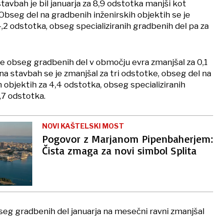
tavbah je bil januarja za 8,9 odstotka manjši kot
. Obseg del na gradbenih inženirskih objektih se je
,2 odstotka, obseg specializiranih gradbenih del pa za
je obseg gradbenih del v območju evra zmanjšal za 0,1
a stavbah se je zmanjšal za tri odstotke, obseg del na
 objektih za 4,4 odstotka, obseg specializiranih
,7 odstotka.
NOVI KAŠTELSKI MOST
Pogovor z Marjanom Pipenbaherjem:
Čista zmaga za novi simbol Splita
bseg gradbenih del januarja na mesečni ravni zmanjšal