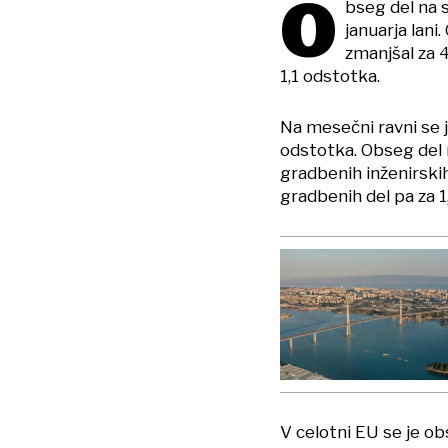
O
bseg del na s
januarja lani
zmanjšal za 4
1,1 odstotka.
Na mesečni ravni se 
odstotka. Obseg del n
gradbenih inženirskih
gradbenih del pa za 1
V celotni EU se je o