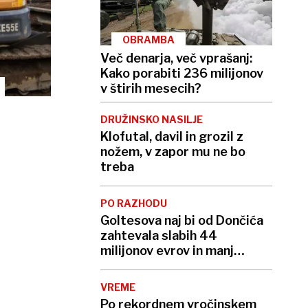
OBRAMBA
Več denarja, več vprašanj:
Kako porabiti 236 milijonov
v štirih mesecih?
DRUŽINSKO NASILJE
Klofutal, davil in grozil z
nožem, v zapor mu ne bo
treba
PO RAZHODU
Goltesova naj bi od Dončića
zahtevala slabih 44
milijonov evrov in manj
stikov z otrokoma
VREME
Po rekordnem vročinskem