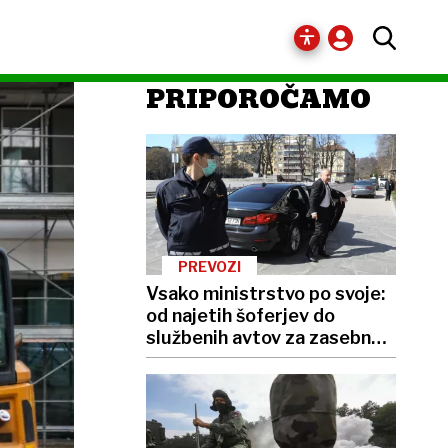
PRIPOROČAMO
PREVOZI
Vsako ministrstvo po svoje:
od najetih šoferjev do
službenih avtov za zasebno
rabo