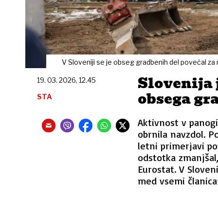
V Sloveniji se je obseg gradbenih del povečal za 
Slovenija 
19. 03. 2026, 12.45
obsega gr
STA
Aktivnost v panogi
obrnila navzdol. 
letni primerjavi po
odstotka zmanjšal,
Eurostat. V Sloven
med vsemi članica