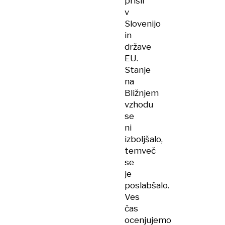
prišli
v
Slovenijo
in
države
EU.
Stanje
na
Bližnjem
vzhodu
se
ni
izboljšalo,
temveč
se
je
poslabšalo.
Ves
čas
ocenjujemo