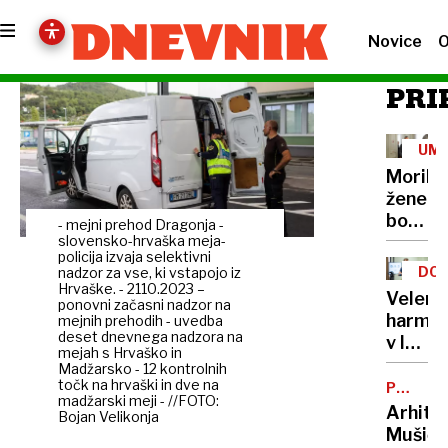
Novice
O
PRI
UM
Morile
žene
bo
- mejni prehod Dragonja -
sedel
slovensko-hrvaška meja-
policija izvaja selektivni
21
DOB
nadzor za vse, ki vstapojo iz
let
Hrvaške. - 2110.2023 –
PRO
Velenj
ponovni začasni nadzor na
harmon
mejnih prehodih - uvedba
deset dnevnega nadzora na
v lov
mejah s Hrvaško in
na
Madžarsko - 12 kontrolnih
točk na hrvaški in dve na
nov
POTNIŠK
madžarski meji - //FOTO:
CENTER
Guinne
Arhite
Bojan Velikonja
rekord
Mušič: