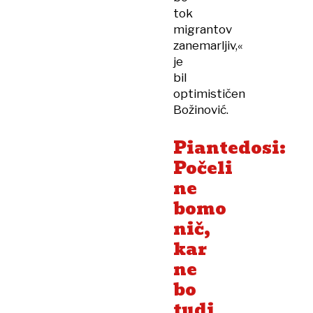
tok
migrantov
zanemarljiv,«
je
bil
optimističen
Božinović.
Piantedosi:
Počeli
ne
bomo
nič,
kar
ne
bo
tudi