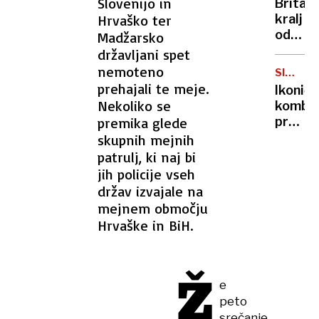
Slovenijo in
Britan
Nico
Hrvaško ter
kralj
pa
odpove
Madžarsko
njen
obvezn
državljani spet
sin
zaradi
nemoteno
SIMBOL
strans
HIPIJEV
prehajali te meje.
Ikoničn
učinko
Nekoliko se
kombi
zdravlj
premika glede
praznu
raka
75.
skupnih mejnih
rojstni
patrulj, ki naj bi
dan
jih policije vseh
držav izvajale na
mejnem območju
Hrvaške in BiH.
Ž
e
peto
srečanje