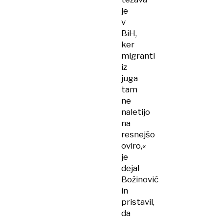
je
v
BiH,
ker
migranti
iz
juga
tam
ne
naletijo
na
resnejšo
oviro,«
je
dejal
Božinović
in
pristavil,
da