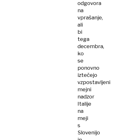
odgovora
na
vprašanje,
ali
bi
tega
decembra,
ko
se
ponovno
iztečejo
vzpostavljeni
mejni
nadzor
Italije
na
meji
s
Slovenijo
in