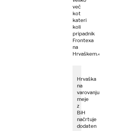
veliko
več
kot
kateri
koli
pripadnik
Frontexa
na
Hrvaškem.«
Hrvaška
na
varovanju
meje
z
BiH
načrtuje
dodaten