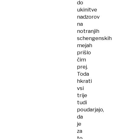
do
ukinitve
nadzorov
na
notranjih
schengenskih
mejah
prišlo
čim
prej.
Toda
hkrati
vsi
trije
tudi
poudarjajo,
da
je
za
to