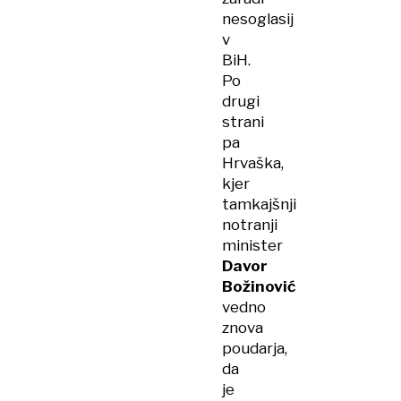
nesoglasij
v
BiH.
Po
drugi
strani
pa
Hrvaška,
kjer
tamkajšnji
notranji
minister
Davor
Božinović
vedno
znova
poudarja,
da
je