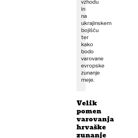
vzhodu
in
na
ukrajinskem
bojišču
ter
kako
bodo
varovane
evropske
zunanje
meje.
Velik
pomen
varovanja
hrvaške
zunanje