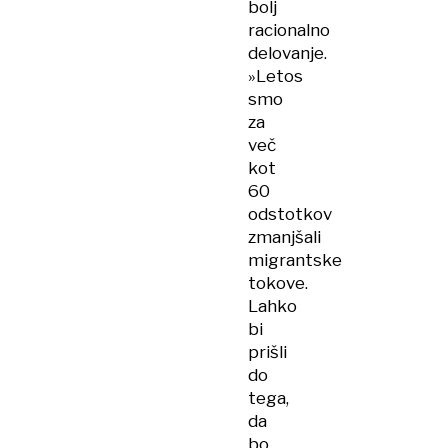
bolj
racionalno
delovanje.
»Letos
smo
za
več
kot
60
odstotkov
zmanjšali
migrantske
tokove.
Lahko
bi
prišli
do
tega,
da
bo