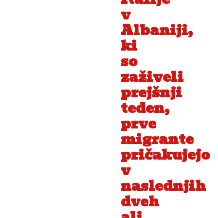
v
Albaniji,
ki
so
zaživeli
prejšnji
teden,
prve
migrante
pričakujejo
v
naslednjih
dveh
ali