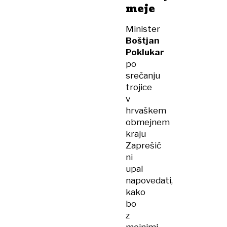
meje
Minister
Boštjan
Poklukar
po
srečanju
trojice
v
hrvaškem
obmejnem
kraju
Zaprešić
ni
upal
napovedati,
kako
bo
z