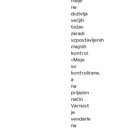
meje
ne
doživlja
večjih
težav
zaradi
vzpostavljenih
mejnih
kontrol.
»Meje
so
kontrolirane,
a
na
prijazen
način.
Varnost
je
vendarle
na