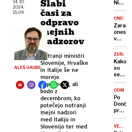
Slabi
14. 10.
Nikoli
2024,
nisem
časi za
15.09
pomisli
ONESNA
odpravo
da je
Zaradi
mejnih
to v
onesna
moji
nadzorov
v
Ljublja
delu
sploh
Logat
mogoč
ZDRAVS
Notranji ministri
voda
Kako
Slovenije, Hrvaške
nepitn
ALEŠ GAUBE
so
in Italije še ne
se
morejo
zasuka
napovedati, ali
cilji
bodo z
ODMEV
Golobo
decembrom, ko
Po
vlade
Dončić
potečejo notranji
prodaji
mejni nadzori
Karma
med Italijo in
je
Slovenijo ter med
VELIKA
psica,
BRITANI