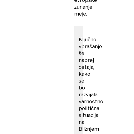
evropske
zunanje
meje.
Ključno
vprašanje
še
naprej
ostaja,
kako
se
bo
razvijala
varnostno-
politična
situacija
na
Bližnjem