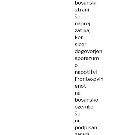
bosanski
strani
še
naprej
zatika,
ker
sicer
dogovorjen
sporazum
o
napotitvi
Frontexovih
enot
na
bosansko
ozemlje
še
ni
podpisan
zaradi