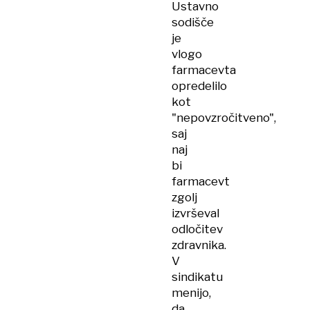
Ustavno
vesti
sodišče
je
vlogo
farmacevta
opredelilo
kot
"nepovzročitveno",
saj
naj
bi
farmacevt
zgolj
izvrševal
odločitev
zdravnika.
V
sindikatu
menijo,
da