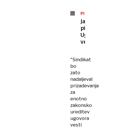
PISMA
BRALCEV
Javno
pismo:
Ugovor
vesti
"Sindikat
bo
zato
nadaljeval
prizadevanja
za
enotno
zakonsko
ureditev
ugovora
vesti