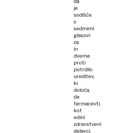
da
je
sodišče
s
sedmimi
glasovi
za
in
dvema
proti
potrdilo
ureditev,
ki
določa,
da
farmacevti,
kot
edini
zdravstveni
delavci,