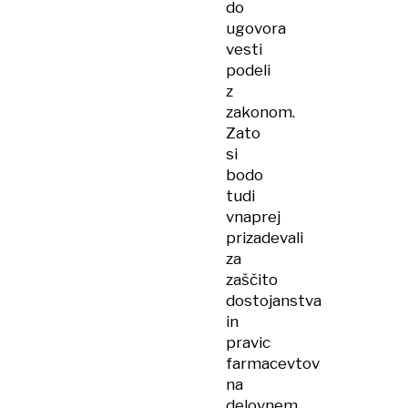
do
ugovora
vesti
podeli
z
zakonom.
Zato
si
bodo
tudi
vnaprej
prizadevali
za
zaščito
dostojanstva
in
pravic
farmacevtov
na
delovnem