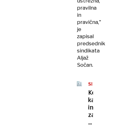
ustrezna,
pravilna
in
pravična,"
je
zapisal
predsednik
sindikata
Aljaž
Sočan.
SPREMEMBA
ZAKONODAJE
Kdo,
kako
in
zakaj
lahko
uveljavlja
ugovor