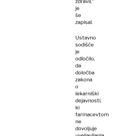
zdravil,"
je
še
zapisal.
Ustavno
sodišče
je
odločilo,
da
določba
zakona
o
lekarniški
dejavnosti,
ki
farmacevtom
ne
dovoljuje
uveljavljanja