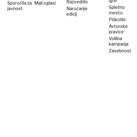
igre
Razvedrilo
Sporočila za
Mali oglasi
Spletno
javnost
Naročanje
mesto
edicij
Piškotki
Avtorske
pravice
Volilna
kampanja
Zasebnost