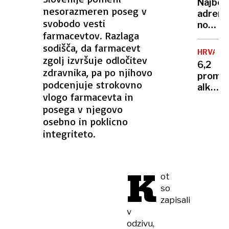
vsake
Najbolj
človek,
nesorazmeren poseg v
kotičk
adrena
ki je
svobodo vesti
Sloveni
nočite
stal
farmacevtov. Razlaga
na
za
sodišča, da farmacevt
svetu?
karier
HRVAŠK
400
zgolj izvršuje odločitev
sina
6,2
metro
zdravnika, pa po njihovo
Lionel
promil
nad
podcenjuje strokovno
alkoho
tlemi
vlogo farmacevta in
v
in z
posega v njegovo
krvi
razgl
osebno in poklicno
–
na
primer,
integriteto.
globok
ki je
prepad
osupni
izkuše
K
ot
splits
so
zdravn
zapisali
v
odzivu,