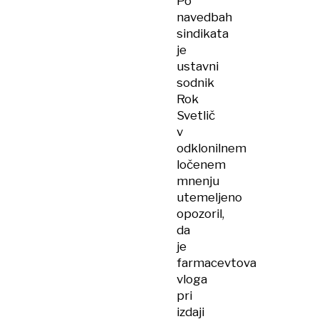
Po
ženska
navedbah
ostala
sindikata
brez
je
tablet,
ustavni
ponovi
sodnik
Rok
Svetlič
v
odklonilnem
ločenem
mnenju
utemeljeno
opozoril,
da
je
farmacevtova
vloga
pri
izdaji