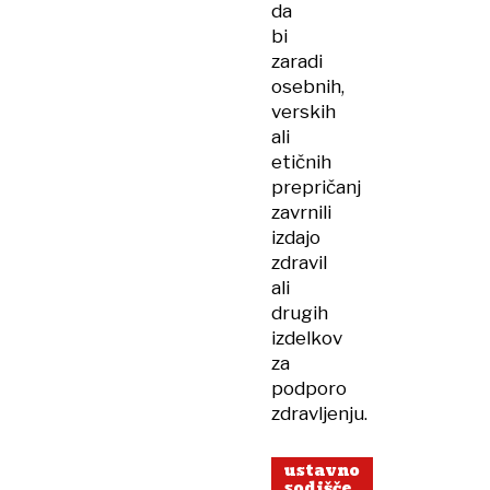
da
bi
zaradi
osebnih,
verskih
ali
etičnih
prepričanj
zavrnili
izdajo
zdravil
ali
drugih
izdelkov
za
podporo
zdravljenju.
ustavno
sodišče