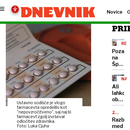
Novice
O
PRI
REK
PET
Pozabi
na
Španijo
to je
pet
NA
tempe
STA
Ali
najbolj
lahko
prijazn
obsoje
evrops
Ustavno sodišče je vlogo
prejme
farmacevta opredelilo kot
držav
javno
"nepovzročitveno", saj naj bi
25.
farmacevt zgolj izvrševal
OBLETN
najem
Razbur
odločitev zdravnika.
stanov
med
Foto: Luka Cjuha