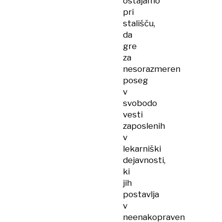
ostajamo
pri
stališču,
da
gre
za
nesorazmeren
poseg
v
svobodo
vesti
zaposlenih
v
lekarniški
dejavnosti,
ki
jih
postavlja
v
neenakopraven