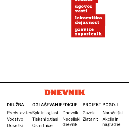
ugovor
vesti
lekarniška
dejavnost
pravice
zaposlenih
DRUŽBA
OGLAŠEVANJE
EDICIJE
PROJEKTI
POGOJI
Predstavitev
Spletni oglasi
Dnevnik
Gazela
Naročniški
Vodstvo
Tiskani oglasi
Nedeljski
Zlata nit
Akcije in
dnevnik
nagradne
Dosežki
Osmrtnice