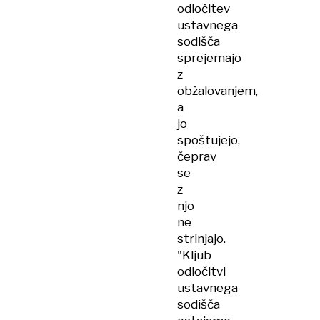
odločitev
ustavnega
sodišča
sprejemajo
z
obžalovanjem,
a
jo
spoštujejo,
čeprav
se
z
njo
ne
strinjajo.
"Kljub
odločitvi
ustavnega
sodišča