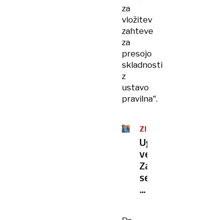
za
vložitev
zahteve
za
presojo
skladnosti
z
ustavo
pravilna".
ZDRAVSTVO
Ugovor
vesti:
Zakaj
se
lahko
lendavski
incident,