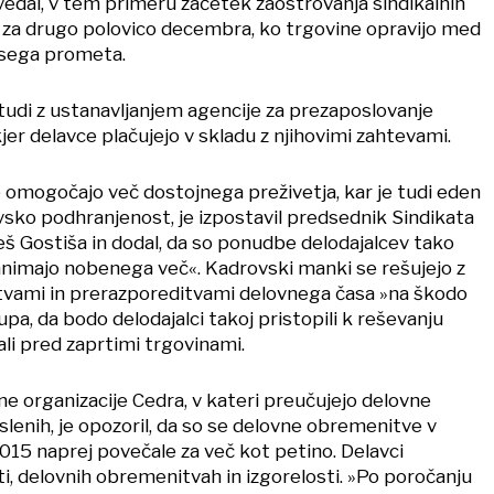
ovedal, v tem primeru začetek zaostrovanja sindikalnih
o za drugo polovico decembra, ko trgovine opravijo med
vsega prometa.
 tudi z ustanavljanjem agencije za prezaposlovanje
kjer delavce plačujejo v skladu z njihovimi zahtevami.
 omogočajo več dostojnega preživetja, kar je tudi eden
vsko podhranjenost, je izpostavil predsednik Sindikata
eš Gostiša in dodal, da so ponudbe delodajalcev tako
animajo nobenega več«. Kadrovski manki se rešujejo z
vami in prerazporeditvami delovnega časa »na škodo
upa, da bodo delodajalci takoj pristopili k reševanju
li pred zaprtimi trgovinami.
ne organizacije Cedra, v kateri preučujejo delovne
slenih, je opozoril, da so se delovne obremenitve v
015 naprej povečale za več kot petino. Delavci
i, delovnih obremenitvah in izgorelosti. »Po poročanju