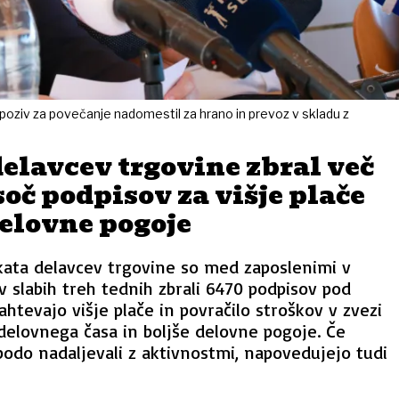
 poziv za povečanje nadomestil za hrano in prevoz v skladu z
elavcev trgovine zbral več
isoč podpisov za višje plače
delovne pogoje
kata delavcev trgovine so med zaposlenimi v
 v slabih treh tednih zbrali 6470 podpisov pod
zahtevajo višje plače in povračilo stroškov v zvezi
delovnega časa in boljše delovne pogoje. Če
odo nadaljevali z aktivnostmi, napovedujejo tudi