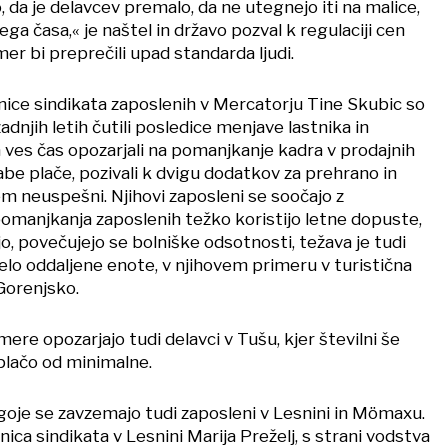
, da je delavcev premalo, da ne utegnejo iti na malice,
ega časa,« je naštel in državo pozval k regulaciji cen
mer bi preprečili upad standarda ljudi.
ce sindikata zaposlenih v Mercatorju Tine Skubic so
adnjih letih čutili posledice menjave lastnika in
 ves čas opozarjali na pomanjkanje kadra v prodajnih
labe plače, pozivali k dvigu dodatkov za prehrano in
 tem neuspešni. Njihovi zaposleni se soočajo z
pomanjkanja zaposlenih težko koristijo letne dopuste,
jo, povečujejo se bolniške odsotnosti, težava je tudi
elo oddaljene enote, v njihovem primeru v turistična
 Gorenjsko.
ere opozarjajo tudi delavci v Tušu, kjer številni še
 plačo od minimalne.
goje se zavzemajo tudi zaposleni v Lesnini in Mömaxu.
nica sindikata v Lesnini Marija Preželj, s strani vodstva