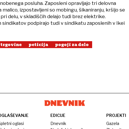
 nobenega posluha. Zaposleni opravljajo tri delovna
 malico, izpostavljeni so mobingu, šikaniranju, kršijo se
pri delu, v skladiščih delajo tudi brez elektrike.
sindikatov podpirajo tudi v sindikatu zaposlenih v Ikei
 trgovine
peticija
pogoji za delo
OGLAŠEVANJE
EDICIJE
PROJEKTI
pletni oglasi
Dnevnik
Gazela