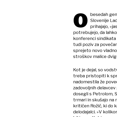
O
besedah gene
Slovenije Lad
prihajajo, »j
potrebujejo, da lahko 
konferenci sindikata 
tudi poziv za poveča
sprejeto novo vladno
stroškov malice dvigni
Kot je dejal, so vods
treba pristopiti k 
nadomestila že poveč
zadovoljnih delavcev
dosegli s Petrolom, 
trmari in skušajo na 
kritičen Rožič, ki do
delodajalci. »V kolik