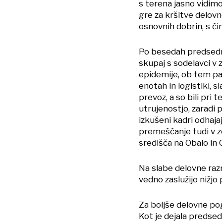
s terena jasno vidimo
gre za kršitve delovn
osnovnih dobrin, s či
Po besedah predsedni
skupaj s sodelavci v z
epidemije, ob tem pa
enotah in logistiki, s
prevoz, a so bili pri
utrujenostjo, zaradi 
izkušeni kadri odhaja
premeščanje tudi v z
središča na Obalo in
Na slabe delovne razm
vedno zaslužijo nižjo
Za boljše delovne po
Kot je dejala predsed