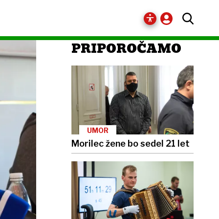
PRIPOROČAMO
UMOR
Morilec žene bo sedel 21 let