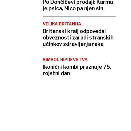
Po Dončićevi prodaji: Karma
je psica, Nico pa njen sin
VELIKA BRITANIJA
Britanski kralj odpovedal
obveznosti zaradi stranskih
učinkov zdravljenja raka
SIMBOL HIPIJEVSTVA
Ikonični kombi praznuje 75.
rojstni dan