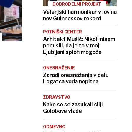
DOBRODELNI PROJEKT
Velenjski harmonikar v lov na
nov Guinnessov rekord
POTNIŠKI CENTER
Arhitekt Mušič: Nikoli nisem
pomislil, da je to v moji
Ljubljani sploh mogoče
ONESNAŽENJE
Zaradi onesnaženja v delu
Logatca voda nepitna
ZDRAVSTVO
Kako so se zasukali cilji
Golobove vlade
ODMEVNO