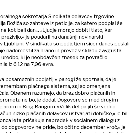
ralnega sekretarja Sindikata delavcev trgovine
ija Rožiča so zahteve iz peticije, za katero podpisi še
asne kot beli dan«. »Ljudje morajo dobiti tisto, kar
preživijo,« je poudaril na današnji novinarski
v Ljubljani. V sindikatu so podjetjem sicer danes poslali
nje nadomestil za hrano in prevoz v skladu z avgusta
 uredbo, ki je neobdavčen znesek za povračilo
la iz 6,12 na 7,96 evra.
tva posameznih podjetij v panogi že spoznala, da je
spremembam plačnega sistema, saj so omenjena
ala. Obenem razumejo, da brez dobro plačanih in
 prometa ne bo, je dodal. Dogovore so med drugim
Sparom in Bing Bangom. »Velik del pa jih še vedno
račun nizko plačanih delavcev ustvarjati dobičke,« je bil
 konca leta pričakuje napredek v socialnem dialogu z
or do dogovorov ne pride, bo očitno december vroč,« je