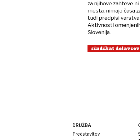
za njihove zahteve ni
mesta, nimajo časa za
tudi predpisi varstva 
Aktivnosti omenjenih 
Slovenija.
sindikat delavcev
DRUŽBA
Predstavitev
S