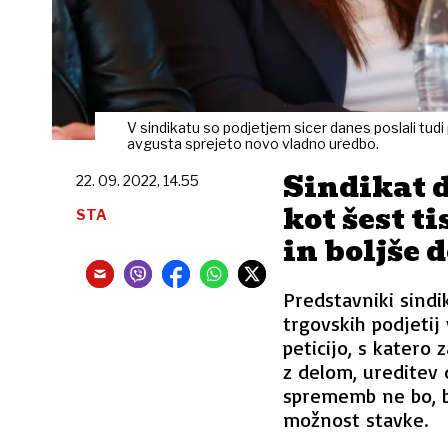
V sindikatu so podjetjem sicer danes poslali tudi
avgusta sprejeto novo vladno uredbo.
Sindikat d
22. 09. 2022, 14.55
kot šest t
STA
in boljše 
Predstavniki sindi
trgovskih podjetij
peticijo, s katero 
z delom, ureditev 
sprememb ne bo, b
možnost stavke.