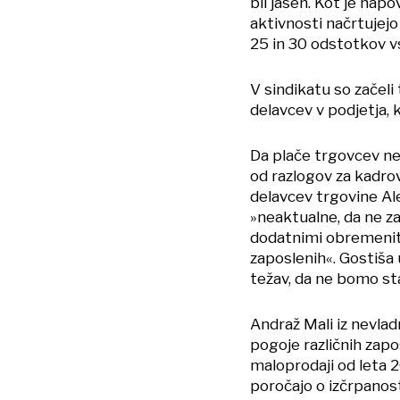
bil jasen. Kot je nap
aktivnosti načrtujej
25 in 30 odstotkov 
V sindikatu so začeli
delavcev v podjetja, 
Da plače trgovcev ne
od razlogov za kadro
delavcev trgovine Al
»neaktualne, da ne z
dodatnimi obremenit
zaposlenih«. Gostiša 
težav, da ne bomo sta
Andraž Mali iz nevlad
pogoje različnih zapo
maloprodaji od leta 2
poročajo o izčrpanost