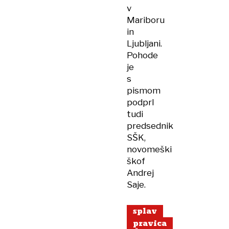
v
Mariboru
in
Ljubljani.
Pohode
je
s
pismom
podprl
tudi
predsednik
SŠK,
novomeški
škof
Andrej
Saje.
splav
pravica