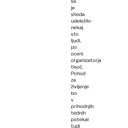
se
je
shoda
udeležilo
nekaj
sto
ljudi,
po
oceni
organizatorja
tisoč.
Pohod
za
življenje
bo
v
prihodnjih
tednih
potekal
tudi