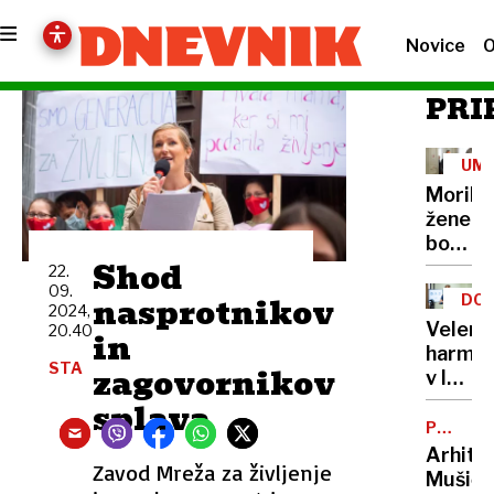
Novice
O
PRI
UM
Morile
žene
bo
Shod
sedel
22.
21
09.
nasprotnikov
DOB
2024,
let
PRO
Velenj
20.40
in
harmon
STA
zagovornikov
v lov
na
splava
nov
POTNIŠK
CENTER
Guinne
Arhite
Zavod Mreža za življenje
rekord
Mušič: