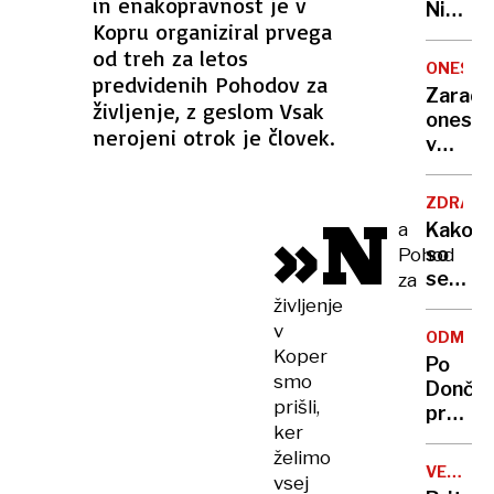
in enakopravnost je v
Nikoli
Kopru organiziral prvega
nisem
od treh za letos
pomisli
ONESNA
predvidenih Pohodov za
da je
Zaradi
to v
življenje, z geslom Vsak
onesna
moji
nerojeni otrok je človek.
v
Ljublja
delu
sploh
Logat
mogoč
ZDRAVS
»N
voda
a
Kako
nepitn
so
Pohod
se
za
zasuka
življenje
cilji
v
ODMEV
Golobo
Koper
Po
vlade
smo
Dončić
prišli,
prodaji
ker
Karma
želimo
je
VELIKA
vsej
psica,
BRITANI