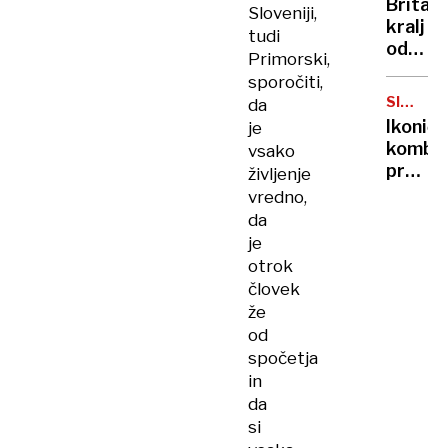
Britan
Sloveniji,
Nico
kralj
tudi
pa
odpove
njen
Primorski,
obvezn
sin
sporočiti,
zaradi
SIMBOL
da
strans
HIPIJEV
Ikoničn
je
učinko
kombi
vsako
zdravlj
praznu
življenje
raka
75.
vredno,
rojstni
da
dan
je
otrok
človek
že
od
spočetja
in
da
si