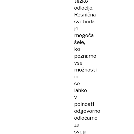
težko
odločijo.
Resnična
svoboda
je
mogoča
šele,
ko
poznamo
vse
možnosti
in
se
lahko
v
polnosti
odgovorno
odločamo
za
svoja