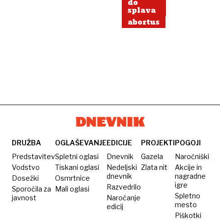
do
splava
abortus
DRUŽBA
OGLAŠEVANJE
EDICIJE
PROJEKTI
POGOJI
Predstavitev
Spletni oglasi
Dnevnik
Gazela
Naročniški
Vodstvo
Tiskani oglasi
Nedeljski
Zlata nit
Akcije in
dnevnik
nagradne
Dosežki
Osmrtnice
igre
Razvedrilo
Sporočila za
Mali oglasi
Spletno
javnost
Naročanje
mesto
edicij
Piškotki