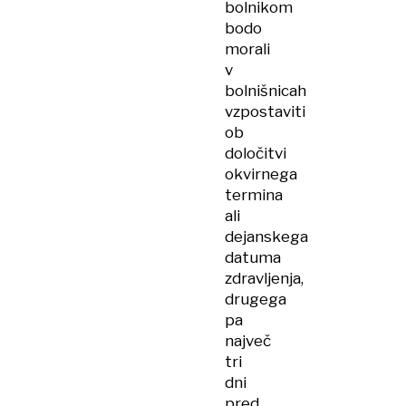
bolnikom
bodo
morali
v
bolnišnicah
vzpostaviti
ob
določitvi
okvirnega
termina
ali
dejanskega
datuma
zdravljenja,
drugega
pa
največ
tri
dni
pred