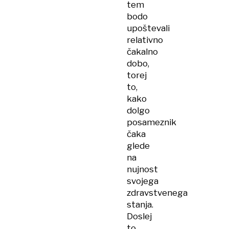
tem
bodo
upoštevali
relativno
čakalno
dobo,
torej
to,
kako
dolgo
posameznik
čaka
glede
na
nujnost
svojega
zdravstvenega
stanja.
Doslej
to