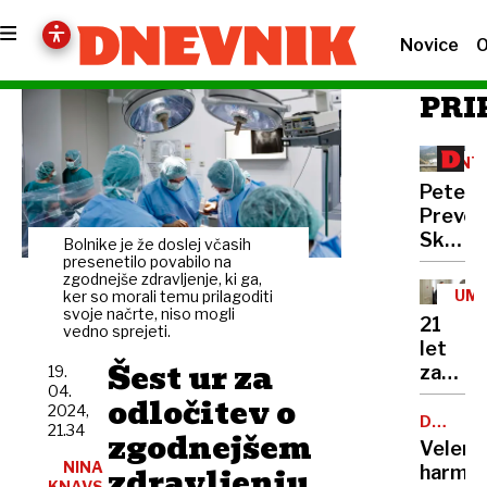
Novice
O
PRI
INT
Peter
Prevc:
Skakal
Bolnike je že doslej včasih
policaji
presenetilo povabilo na
zgodnejše zdravljenje, ki ga,
niso
UM
ker so morali temu prilagoditi
opravlj
svoje načrte, niso mogli
21
vedno sprejeti.
svojeg
let
dela
Šest ur za
zapora
19.
04.
Bančni
odločitev o
2024,
inšpek
DOBROD
21.34
zgodnejšem
PROJEK
s
Velenj
pasom
NINA
zdravljenju
harmon
KNAVS