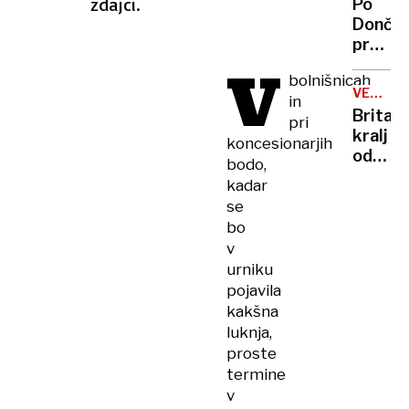
zdajci.
Po
vlade
Dončić
prodaji
V
Karma
bolnišnicah
je
VELIKA
in
psica,
BRITANI
Britan
pri
Nico
kralj
koncesionarjih
pa
odpove
bodo,
njen
obvezn
sin
kadar
zaradi
se
strans
bo
učinko
v
zdravlj
urniku
raka
pojavila
kakšna
luknja,
proste
termine
v