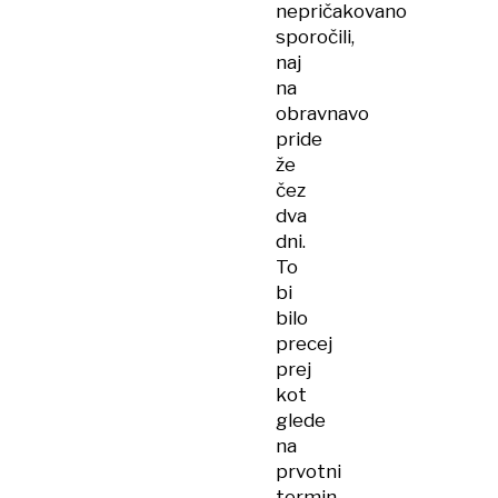
nepričakovano
sporočili,
naj
na
obravnavo
pride
že
čez
dva
dni.
To
bi
bilo
precej
prej
kot
glede
na
prvotni
termin,