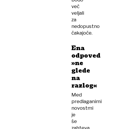
več
veljali
za
nedopustno
čakajoče.
Ena
odpoved
»ne
glede
na
razlog«
Med
predlaganimi
novostmi
je
še
zahteva,