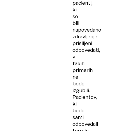
pacienti,
ki
so
bili
napovedano
zdravljenje
prisiljeni
odpovedati,
v
takih
primerih
ne
bodo
izgubili.
Pacientov,
ki
bodo
sami
odpovedali
termin,