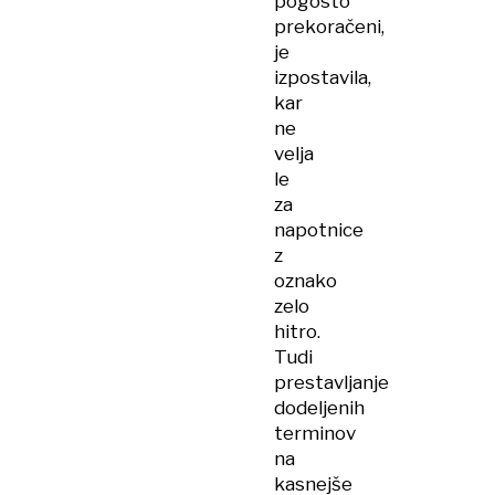
pogosto
prekoračeni,
je
izpostavila,
kar
ne
velja
le
za
napotnice
z
oznako
zelo
hitro.
Tudi
prestavljanje
dodeljenih
terminov
na
kasnejše