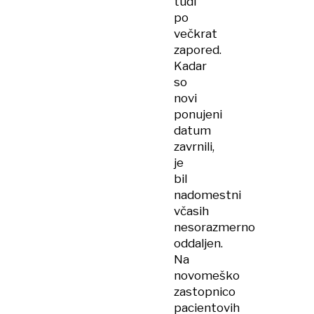
tudi
po
večkrat
zapored.
Kadar
so
novi
ponujeni
datum
zavrnili,
je
bil
nadomestni
včasih
nesorazmerno
oddaljen.
Na
novomeško
zastopnico
pacientovih