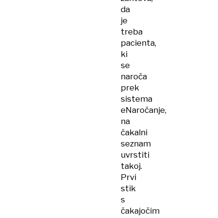
da
je
treba
pacienta,
ki
se
naroča
prek
sistema
eNaročanje,
na
čakalni
seznam
uvrstiti
takoj.
Prvi
stik
s
čakajočim