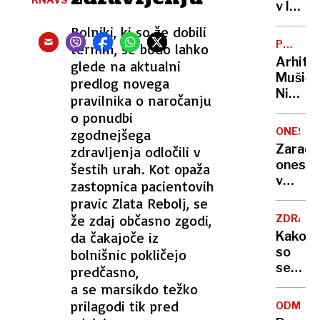
zadavil
v lov
ženo
na
Bolniki, ki so že dobili
nov
POTNIŠK
termin, se bodo lahko
Guinne
CENTER
Arhite
glede na aktualni
rekord
Mušič:
predlog novega
Nikoli
pravilnika o naročanju
nisem
o ponudbi
pomisli
ONESNA
zgodnejšega
da je
Zaradi
zdravljenja odločili v
to v
onesna
šestih urah. Kot opaža
moji
v
zastopnica pacientovih
Ljublja
delu
pravic Zlata Rebolj, se
sploh
Logat
že zdaj občasno zgodi,
mogoč
ZDRAVS
voda
da čakajoče iz
Kako
nepitn
so
bolnišnic pokličejo
se
predčasno,
zasuka
a se marsikdo težko
cilji
prilagodi tik pred
ODMEV
Golobo