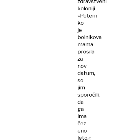
zdravstveni
koloniji.
»Potem
ko
je
bolnikova
mama
prosila
za
nov
datum,
so
jim
sporočili,
da
ga
ima
čez
eno
leto,«