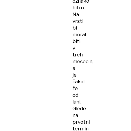
oznako
hitro.
Na
vrsti
bi
moral
biti
v
treh
mesecih,
a
je
čakal
že
od
lani.
Glede
na
prvotni
termin