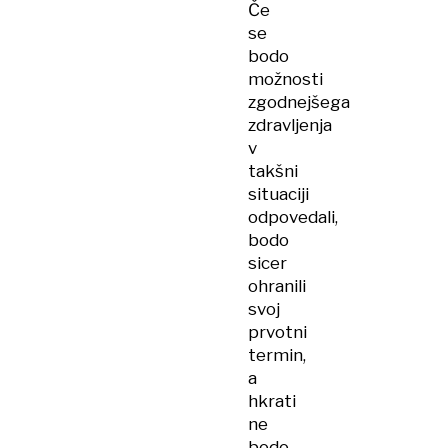
Če
se
bodo
možnosti
zgodnejšega
zdravljenja
v
takšni
situaciji
odpovedali,
bodo
sicer
ohranili
svoj
prvotni
termin,
a
hkrati
ne
bodo