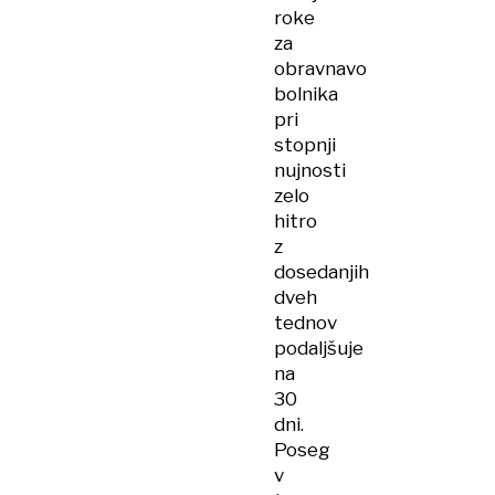
roke
za
obravnavo
bolnika
pri
stopnji
nujnosti
zelo
hitro
z
dosedanjih
dveh
tednov
podaljšuje
na
30
dni.
Poseg
v