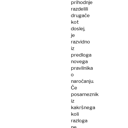
prihodnje
razdelili
drugače
kot
doslej,
je
razvidno
iz
predloga
novega
pravilnika
o
naročanju.
Če
posameznik
iz
kakršnega
koli
razloga
ne