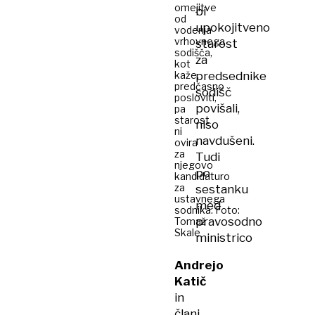
omejitve
bi
od
upokojitveno
vodenja
vrhovnega
starost
sodišča,
za
kot
kaže,
predsednike
predčasno
sodišč
posloviti,
povišali,
pa
starost
niso
ni
navdušeni.
ovira
za
Tudi
njegovo
po
kandidaturo
za
sestanku
ustavnega
med
sodnika. Foto:
pravosodno
Tomaž
Skale
ministrico
Andrejo
Katič
in
člani