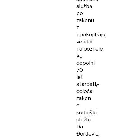
služba
po
zakonu
z
upokojitvijo,
vendar
najpozneje,
ko
dopolni
70
let
starosti,«
določa
zakon
o
sodniški
službi.
Da
Đorđević,