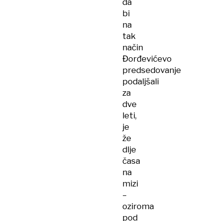
da
bi
na
tak
način
Đorđevićevo
predsedovanje
podaljšali
za
dve
leti,
je
že
dlje
časa
na
mizi
–
oziroma
pod