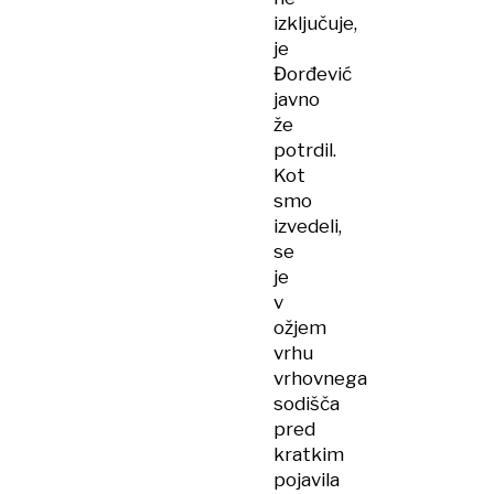
izključuje,
je
Đorđević
javno
že
potrdil.
Kot
smo
izvedeli,
se
je
v
ožjem
vrhu
vrhovnega
sodišča
pred
kratkim
pojavila