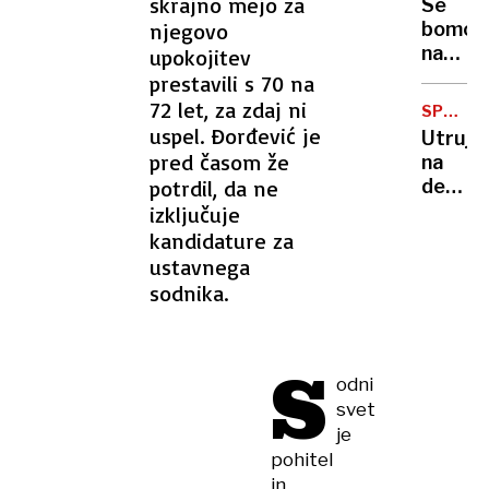
skrajno mejo za
Se
sam
njegovo
bomo
sebi?”
na
upokojitev
novih
prestavili s 70 na
šestpa
72 let, za zdaj ni
SPANJE
še
V
uspel. Đorđević je
Utruje
vozili
SLUŽBI
pred časom že
na
130
potrdil, da ne
delov
na
mestu
izključuje
uro?
Zadrem
kandidature za
za
ustavnega
20
sodnika.
minut
S
odni
svet
je
pohitel
in