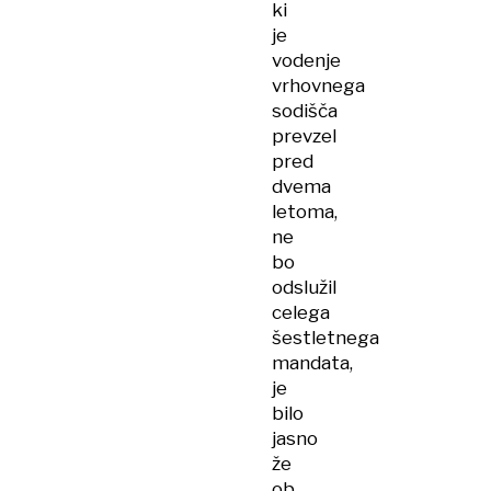
ki
je
vodenje
vrhovnega
sodišča
prevzel
pred
dvema
letoma,
ne
bo
odslužil
celega
šestletnega
mandata,
je
bilo
jasno
že
ob