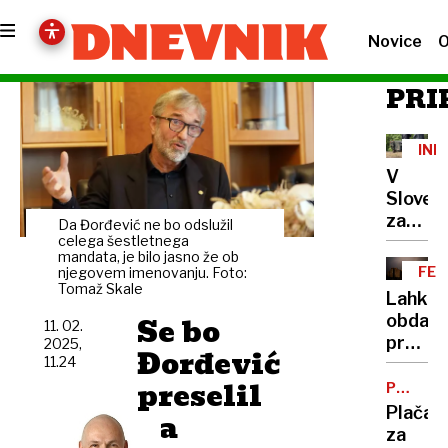
Novice
O
PRI
IND
KOR
V
Sloveni
zaznali
Da Đorđević ne bo odslužil
manj
celega šestletnega
mandata, je bilo jasno že ob
korupci
FEL
njegovem imenovanju. Foto:
a
Tomaž Skale
Lahko
kljub
Se bo
obdavč
11. 02.
temu
prazni
2025,
smo
Đorđević
11.24
stanov
se
preselil
reši
POLOŽA
odreza
BOLNIK
stanov
Plačaj
na
slabo
krizo
za