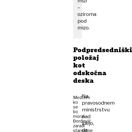
mizi
–
oziroma
pod
mizo.
Podpredsednišk
položaj
kot
odskočna
deska
Na
Medtem
ko
pravosodnem
se
ministrstvu
bo
nad
moral
Đorđević
idejo,
zaradi
da
starostne