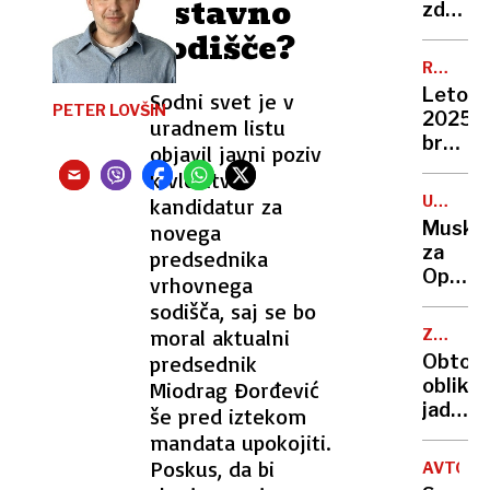
ustavno
ali
zdravlj
prines
potem
sodišče?
več
pa
RAZVED
težav?
se
PROGR
Leto
Sodni svet je v
znajde
PETER LOVŠIN
2025
uradnem listu
v
brez
objavil javni poziv
škripci
Jokerja
k vložitvi
Glasbe
UMETN
kandidatur za
pozdra
INTELI
Musk
novega
in
za
predsednika
Popev
OpenA
vrhovnega
ponudi
sodišča, saj se bo
100
moral aktualni
ZANIKA
milijar
KRIVDO
predsednik
Obtože
dolarje
obliko
Miodrag Đorđević
tako
jadrnic
še pred iztekom
se je
“Zakaj
mandata upokojiti.
odzval
bi
Poskus, da bi
Altma
AVTOCE
kradel