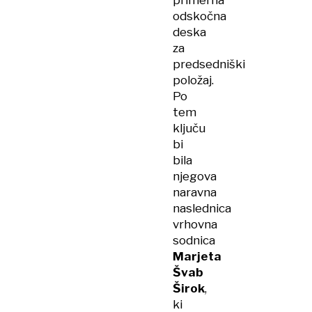
primerna
odskočna
deska
za
predsedniški
položaj.
Po
tem
ključu
bi
bila
njegova
naravna
naslednica
vrhovna
sodnica
Marjeta
Švab
Širok
,
ki