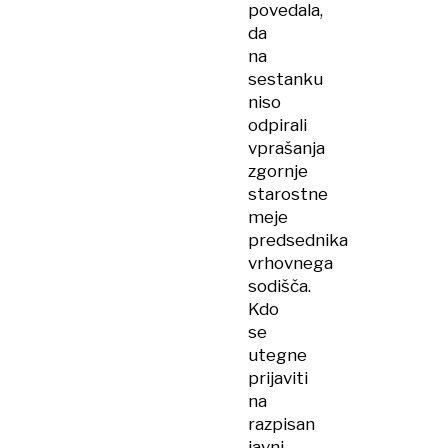
povedala,
da
na
sestanku
niso
odpirali
vprašanja
zgornje
starostne
meje
predsednika
vrhovnega
sodišča.
Kdo
se
utegne
prijaviti
na
razpisan
javni