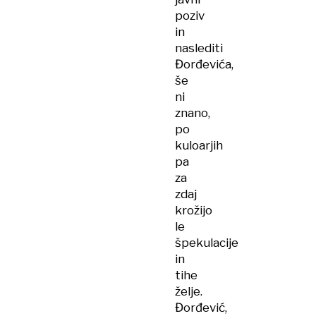
poziv
in
naslediti
Đorđevića,
še
ni
znano,
po
kuloarjih
pa
za
zdaj
krožijo
le
špekulacije
in
tihe
želje.
Đorđević,