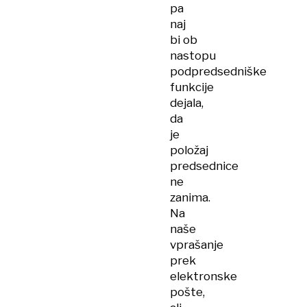
pa
naj
bi ob
nastopu
podpredsedniške
funkcije
dejala,
da
je
položaj
predsednice
ne
zanima.
Na
naše
vprašanje
prek
elektronske
pošte,