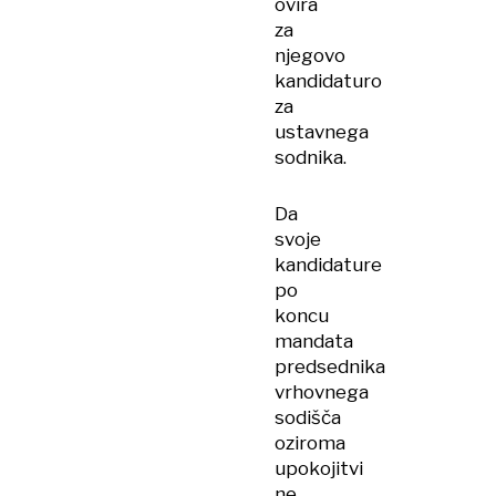
ovira
za
njegovo
kandidaturo
za
ustavnega
sodnika.
Da
svoje
kandidature
po
koncu
mandata
predsednika
vrhovnega
sodišča
oziroma
upokojitvi
ne