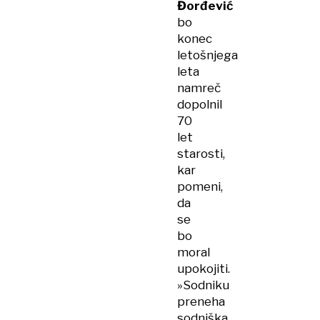
Đorđević
bo
konec
letošnjega
leta
namreč
dopolnil
70
let
starosti,
kar
pomeni,
da
se
bo
moral
upokojiti.
»Sodniku
preneha
sodniška