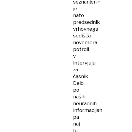
seznanjen,«
je
nato
predsednik
vrhovnega
sodišča
novembra
potrdil
v
intervjuju
za
časnik
Delo,
po
naših
neuradnih
informacijah
pa
naj
bi