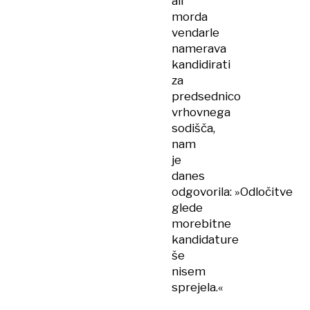
ali
morda
vendarle
namerava
kandidirati
za
predsednico
vrhovnega
sodišča,
nam
je
danes
odgovorila: »Odločitve
glede
morebitne
kandidature
še
nisem
sprejela.«