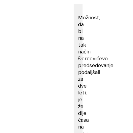
Možnost,
da
bi
na
tak
način
Đorđevićevo
predsedovanje
podaljšali
za
dve
leti,
je
že
dlje
časa
na