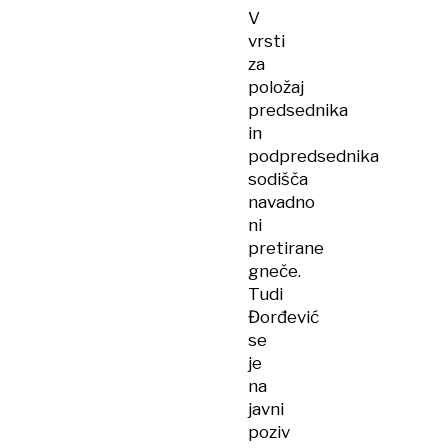
V
vrsti
za
položaj
predsednika
in
podpredsednika
sodišča
navadno
ni
pretirane
gneče.
Tudi
Đorđević
se
je
na
javni
poziv