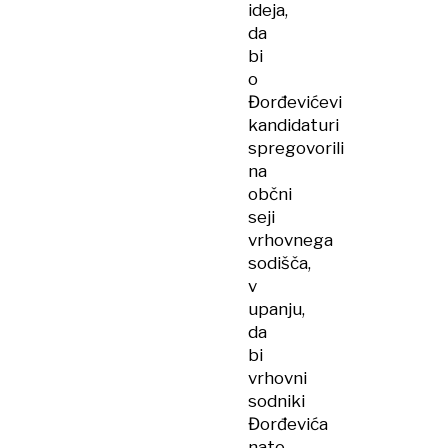
ideja,
da
bi
o
Đorđevićevi
kandidaturi
spregovorili
na
občni
seji
vrhovnega
sodišča,
v
upanju,
da
bi
vrhovni
sodniki
Đorđevića
nato