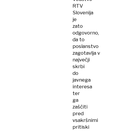
RTV
Slovenija
je
zato
odgovorno,
da to
poslanstvo
zagotavlja v
največji
skrbi
do
javnega
interesa
ter
ga
zaščiti
pred
vsakršnimi
pritiski