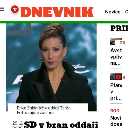
Novice
O
PRI
GRO
ZLO
Avstri
vplivni
našli
zakop
v
OKO
gozdu
Planet
v
primež
fosilni
Erika Žnidaršič v oddaji Tarča.
goriv
ROGFAS
Foto: zajem zaslona
Novi
SD v bran oddaji
29. 11.
dosežk