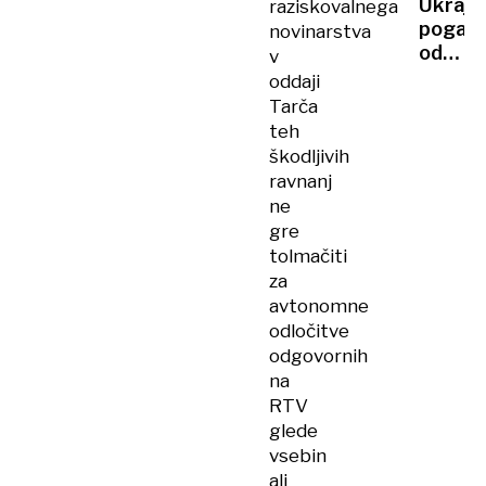
Ukrajin
raziskovalnega
smrti
UKRAJIN
pogajal
novinarstva
zabodl
odpoto
v
svojo
v
oddaji
sestri
ZDA,
Tarča
v
teh
njihovi
škodljivih
domovi
ravnanj
novi
ne
napadi
gre
tolmačiti
za
avtonomne
odločitve
odgovornih
na
RTV
glede
vsebin
ali