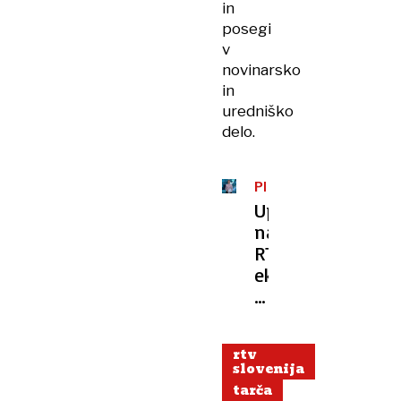
in
posegi
v
novinarsko
in
uredniško
delo.
PISMO
Upor
na
RTV:
ekipa
Tarče
kritizira
načrt
rtv
vodstva
slovenija
za
tarča