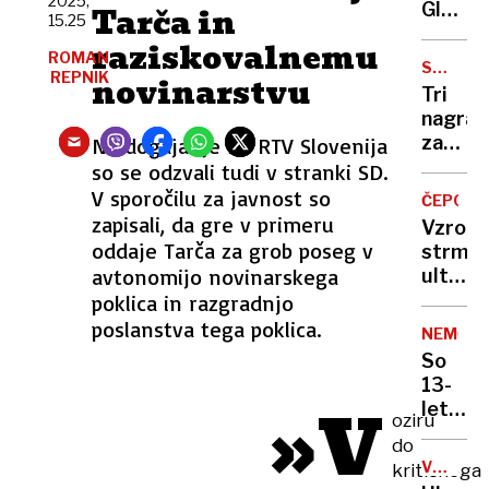
2025,
Globok
Tarča in
15.25
v
raziskovalnemu
morju
ROMAN
STANOV
REPNIK
novinarstvu
Norveš
NAGRA
Tri
gradi
nagrad
najdalj
za
Na dogajanje na RTV Slovenija
predor
Dnevni
so se odzvali tudi v stranki SD.
na
Ervinu
V sporočilu za javnost so
svetu
ČEPOVA
Hladni
zapisali, da gre v primeru
Vzrok
-
oddaje Tarča za grob poseg v
strmog
Milhar
avtonomijo novinarskega
ultral
za
letala
poklica in razgradnjo
življen
še ni
poslanstva tega poklica.
delo
NEMČIJ
znan
So
13-
»V
letnico
oziru
prisilili
do
da je
VOJNA
kritičnega
do
V