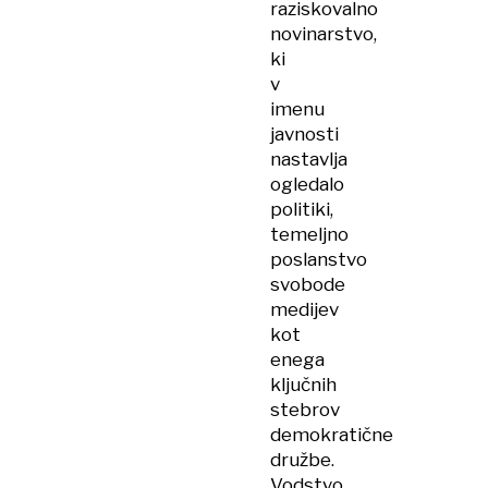
raziskovalno
novinarstvo,
ki
v
imenu
javnosti
nastavlja
ogledalo
politiki,
temeljno
poslanstvo
svobode
medijev
kot
enega
ključnih
stebrov
demokratične
družbe.
Vodstvo