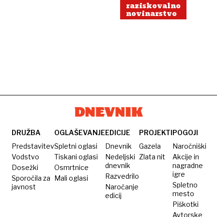
»utišanje«
raziskovalno
oddaje
novinarstvo
DRUŽBA
OGLAŠEVANJE
EDICIJE
PROJEKTI
POGOJI
Predstavitev
Spletni oglasi
Dnevnik
Gazela
Naročniški
Vodstvo
Tiskani oglasi
Nedeljski
Zlata nit
Akcije in
dnevnik
nagradne
Dosežki
Osmrtnice
igre
Razvedrilo
Sporočila za
Mali oglasi
Spletno
javnost
Naročanje
mesto
edicij
Piškotki
Avtorske