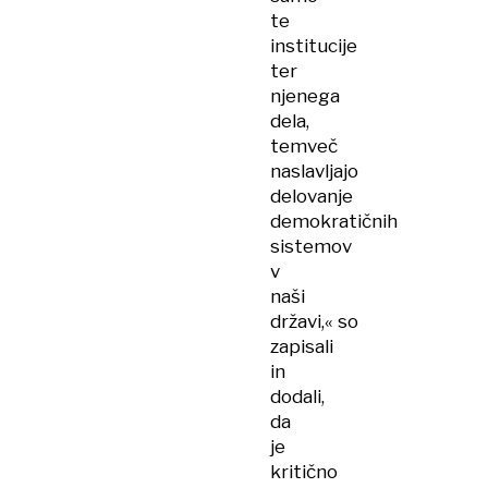
te
institucije
ter
njenega
dela,
temveč
naslavljajo
delovanje
demokratičnih
sistemov
v
naši
državi,« so
zapisali
in
dodali,
da
je
kritično