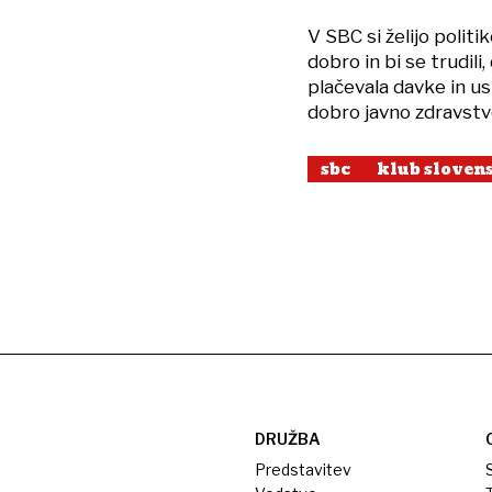
V SBC si želijo politi
dobro in bi se trudili
plačevala davke in us
dobro javno zdravstvo,
sbc
klub sloven
DRUŽBA
Predstavitev
S