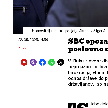
Ustanovitelj in lastnik podjetja Akrapovič Igor 
SBC opozar
22. 05. 2025, 14.56
poslovno 
STA
V Klubu slovenskih
neprijazno poslovn
birokracija, vladni
odnos države do po
državljanov," so na
labo del