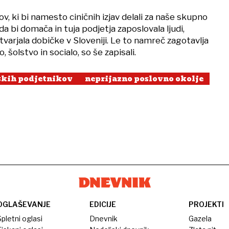
kov, ki bi namesto ciničnih izjav delali za naše skupno
, da bi domača in tuja podjetja zaposlovala ljudi,
tvarjala dobičke v Sloveniji. Le to namreč zagotavlja
 šolstvo in socialo, so še zapisali.
skih podjetnikov
neprijazno poslovno okolje
OGLAŠEVANJE
EDICIJE
PROJEKTI
pletni oglasi
Dnevnik
Gazela