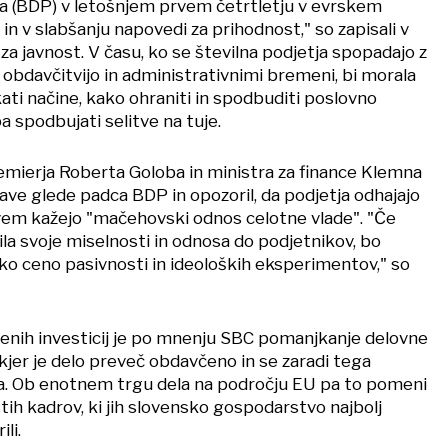
a (BDP) v letošnjem prvem četrtletju v evrskem
in v slabšanju napovedi za prihodnost," so zapisali v
a javnost. V času, ko se številna podjetja spopadajo z
, obdavčitvijo in administrativnimi bremeni, bi morala
ati načine, kako ohraniti in spodbuditi poslovno
 spodbujati selitve na tuje.
remierja Roberta Goloba in ministra za finance Klemna
jave glede padca BDP in opozoril, da podjetja odhajajo
vem kažejo "mačehovski odnos celotne vlade". "Če
la svoje miselnosti in odnosa do podjetnikov, bo
oko ceno pasivnosti in ideoloških eksperimentov," so
enih investicij je po mnenju SBC pomanjkanje delovne
, kjer je delo preveč obdavčeno in se zaradi tega
a. Ob enotnem trgu dela na področju EU pa to pomeni
stih kadrov, ki jih slovensko gospodarstvo najbolj
li.