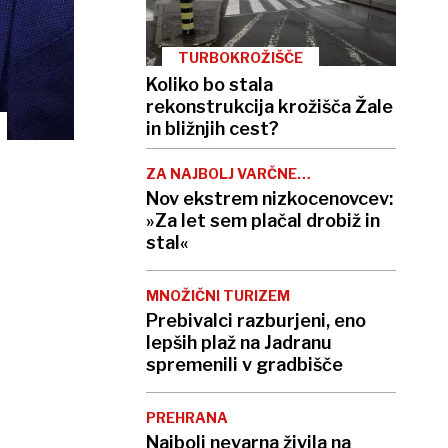
TURBOKROŽIŠČE
Koliko bo stala
rekonstrukcija krožišča Žale
in bližnjih cest?
ZA NAJBOLJ VARČNE
POPOTNIKE
Nov ekstrem nizkocenovcev:
»Za let sem plačal drobiž in
stal«
MNOŽIČNI TURIZEM
Prebivalci razburjeni, eno
lepših plaž na Jadranu
spremenili v gradbišče
PREHRANA
Najbolj nevarna živila na