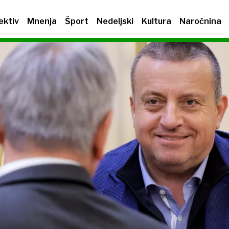
ektiv
Mnenja
Šport
Nedeljski
Kultura
Naročnina