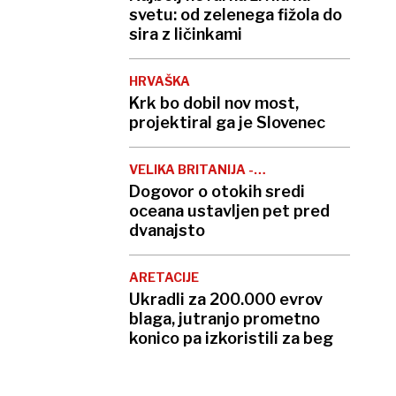
svetu: od zelenega fižola do
sira z ličinkami
HRVAŠKA
Krk bo dobil nov most,
projektiral ga je Slovenec
VELIKA BRITANIJA -
MAVRICIJ
Dogovor o otokih sredi
oceana ustavljen pet pred
dvanajsto
ARETACIJE
Ukradli za 200.000 evrov
blaga, jutranjo prometno
konico pa izkoristili za beg