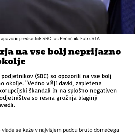
Akrapovič in predsednik SBC Joc Pečečnik. Foto: STA
ja na vse bolj neprijazno
okolje
 podjetnikov (SBC) so opozorili na vse bolj
o okolje. "Vedno višji davki, zapletena
 korupcijski škandali in na splošno negativen
djetništva so resna grožnja blaginji
vedli.
o vlade se kaže v najvišjem padcu bruto domačega