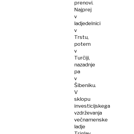
prenovi.
Najprej
v
ladjedelnici
v
Trstu,
potem
v
Turčiji,
nazadnje
pa
v
Šibeniku.
V
sklopu
investicijskega
vzdrževanja
večnamenske
ladje
Triglav