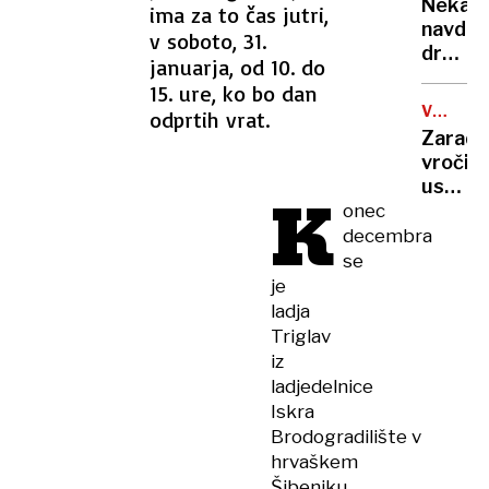
rekord
Nekate
ima za to čas jutri,
orožje
navduš
v soboto, 31.
za
drugi
destabi
januarja, od 10. do
zgrože
evrops
15. ure, ko bo dan
umetn
demokr
VROČIN
odprtih vrat.
inteli
VAL
Zaradi
ustvari
vročin
nove
ustavlj
K
viruse
žičnice
onec
na
decembra
ledeniš
se
smučiš
je
v
ladja
Alpah
Triglav
iz
ladjedelnice
Iskra
Brodogradilište v
hrvaškem
Šibeniku