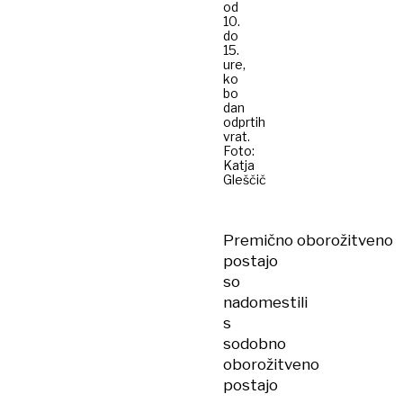
od
10.
do
15.
ure,
ko
bo
dan
odprtih
vrat.
Foto:
Katja
Gleščič
Premično oborožitveno
postajo
so
nadomestili
s
sodobno
oborožitveno
postajo