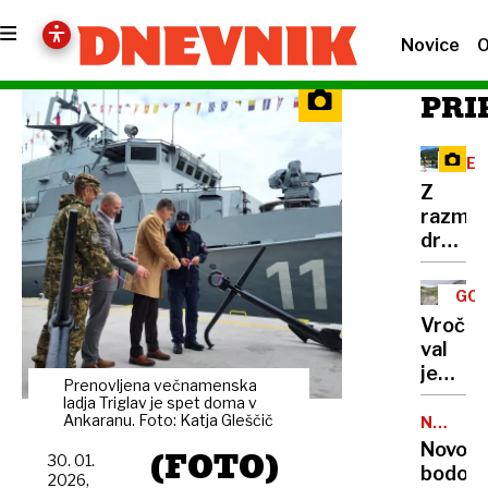
Novice
O
PRI
RE
Z
razma
družbe
omreži
na
GOR
Vršič
TUR
Vročin
leze
val
vsak,
je
ki
Prenovljena večnamenska
dosege
ladja Triglav je spet doma v
potreb
gore,
Ankaranu. Foto: Katja Gleščič
NALEZLJ
pravlji
BOLEZN
zaradi
Novoro
(FOTO)
ozadje
30. 01.
pomanj
bodo
za
2026,