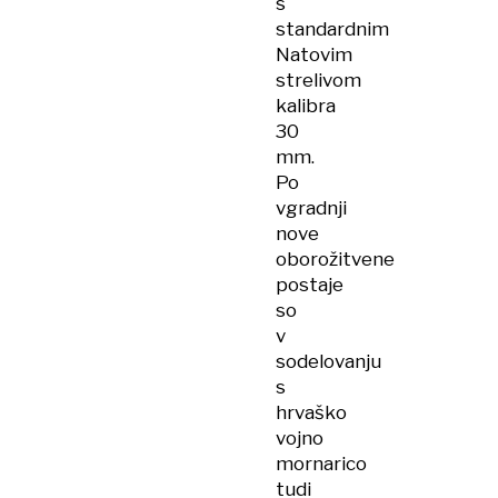
s
standardnim
Natovim
strelivom
kalibra
30
mm.
Po
vgradnji
nove
oborožitvene
postaje
so
v
sodelovanju
s
hrvaško
vojno
mornarico
tudi