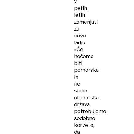
v
petih
letih
zamenjati
za
novo
ladjo.
»Če
hočemo
biti
pomorska
in
ne
samo
obmorska
država,
potrebujemo
sodobno
korveto,
da