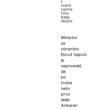
z
vsemi
častmi.
Foto:
Katja
Gleščič
Minister
za
obrambo
Borut Sajovic
je
napovedal,
da
bo
treba
našo
prvo
ladjo
Ankaran