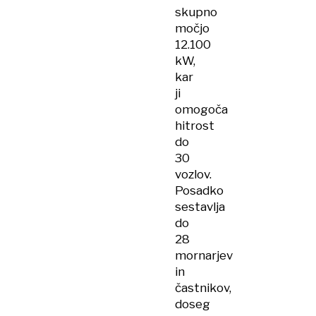
skupno
močjo
12.100
kW,
kar
ji
omogoča
hitrost
do
30
vozlov.
Posadko
sestavlja
do
28
mornarjev
in
častnikov,
doseg