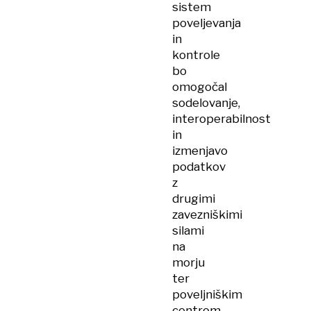
sistem
poveljevanja
in
kontrole
bo
omogočal
sodelovanje,
interoperabilnost
in
izmenjavo
podatkov
z
drugimi
zavezniškimi
silami
na
morju
ter
poveljniškim
centrom