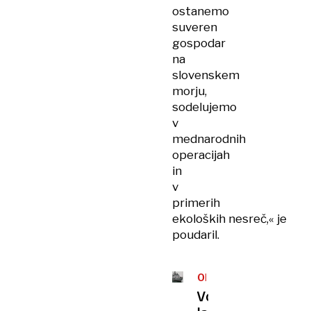
ostanemo
suveren
gospodar
na
slovenskem
morju,
sodelujemo
v
mednarodnih
operacijah
in
v
primerih
ekoloških nesreč,« je
poudaril.
OBNOVA
Vojaška