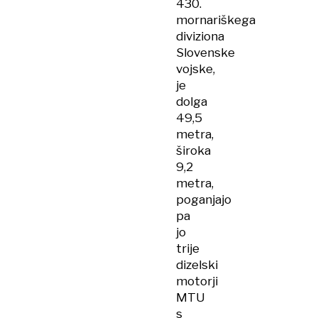
430.
mornariškega
diviziona
Slovenske
vojske,
je
dolga
49,5
metra,
široka
9,2
metra,
poganjajo
pa
jo
trije
dizelski
motorji
MTU
s