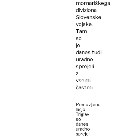
mornariškega
diviziona
Slovenske
vojske.
Tam
so
jo
danes tudi
uradno
sprejeli
z
vsemi
častmi.
Prenovljeno
ladjo
Triglav
so
danes
uradno
sprejeli