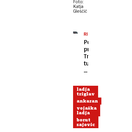
Foto:
Katja
Gleščič
REMONT
Povsem
prenovljen
Triglav
tudi
z
novo
oborožitvijo
ladja
triglav
ankaran
vojaška
ladja
borut
sajovic