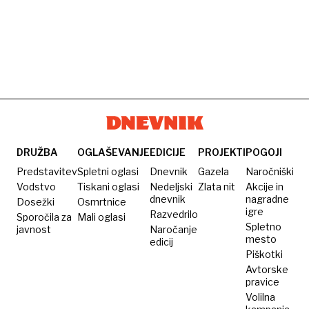
DRUŽBA
OGLAŠEVANJE
EDICIJE
PROJEKTI
POGOJI
Predstavitev
Spletni oglasi
Dnevnik
Gazela
Naročniški
Vodstvo
Tiskani oglasi
Nedeljski
Zlata nit
Akcije in
dnevnik
nagradne
Dosežki
Osmrtnice
igre
Razvedrilo
Sporočila za
Mali oglasi
Spletno
javnost
Naročanje
mesto
edicij
Piškotki
Avtorske
pravice
Volilna