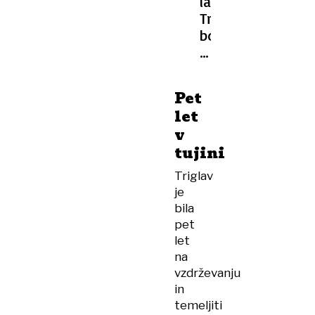
ladja
Triglav
bo
doma
predvidoma
jeseni
Pet
let
v
tujini
Triglav
je
bila
pet
let
na
vzdrževanju
in
temeljiti