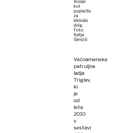
Rusije
kot
poplačilo
za
klirinški
dolg.
Foto:
Katja
Gleščič
Večnamenska
patruljna
ladja
Triglav,
ki
je
od
leta
2010
v
sestavi