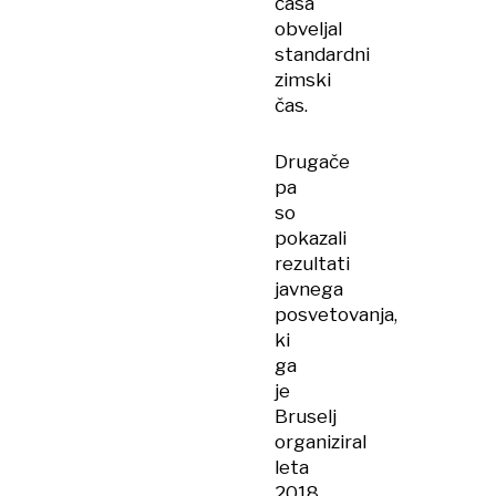
časa
obveljal
standardni
zimski
čas.
Drugače
pa
so
pokazali
rezultati
javnega
posvetovanja,
ki
ga
je
Bruselj
organiziral
leta
2018.