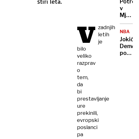
štiri leta.
Potres
umetn
v
inteli
Mjanm
zavede
V
zahtev
zadnjih
že
NBA
letih
več
Jokić
je
kot
Denver
bilo
1000
popelja
veliko
žrtev
do
razprav
nove
o
zmage
tem,
da
bi
prestavljanje
ure
prekinili,
evropski
poslanci
pa