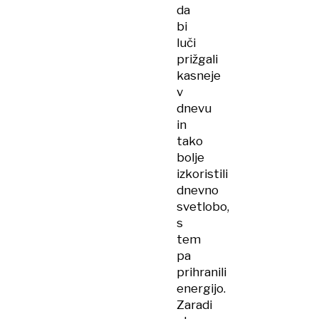
da
bi
luči
prižgali
kasneje
v
dnevu
in
tako
bolje
izkoristili
dnevno
svetlobo,
s
tem
pa
prihranili
energijo.
Zaradi