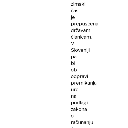
zimski
čas
je
prepuščena
državam
članicam.
V
Sloveniji
pa
bi
ob
odpravi
premikanja
ure
na
podlagi
zakona
o
računanju