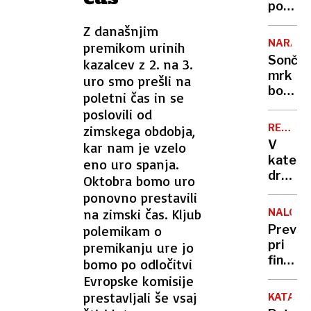
dela
poti
z
Z današnjim
morja
NARAVA
premikom urinih
nas
Sonče
kazalcev z 2. na 3.
bo
mrk
uro smo prešli na
lovil
bodo
poletni čas in se
nov
ovirali
poslovili od
radar
oblaki
REKORD
zimskega obdobja,
PET
V
kar nam je vzelo
kateri
eno uro spanja.
država
Oktobra bomo uro
živijo
ponovno prestavili
ljudje
na zimski čas. Kljub
NALOŽB
z
polemikam o
Previd
najvišj
pri
premikanju ure jo
IQ in
finančn
bomo po odločitvi
kje
naložb
Evropske komisije
smo
vas
prestavljali še vsaj
Sloven
KATAST
lahko