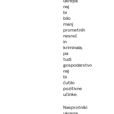
ukrepa
naj
bi
bilo
manj
prometnih
nesreč
in
kriminala,
pa
tudi
gospodarstvo
naj
bi
čutilo
pozitivne
učinke.
Nasprotniki
ukrepa