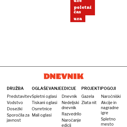
ure
poletni
čas
ura
DRUŽBA
OGLAŠEVANJE
EDICIJE
PROJEKTI
POGOJI
Predstavitev
Spletni oglasi
Dnevnik
Gazela
Naročniški
Vodstvo
Tiskani oglasi
Nedeljski
Zlata nit
Akcije in
dnevnik
nagradne
Dosežki
Osmrtnice
igre
Razvedrilo
Sporočila za
Mali oglasi
Spletno
javnost
Naročanje
mesto
edicij