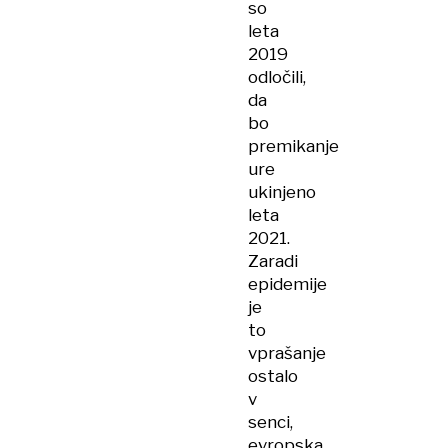
so
leta
2019
odločili,
da
bo
premikanje
ure
ukinjeno
leta
2021.
Zaradi
epidemije
je
to
vprašanje
ostalo
v
senci,
evropska