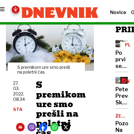
Novice
O
PRI
PLA
Po
prvi
seriji
S premikom ure smo prešli
Sloveni
na poletni čas
tretja
S
INT
27.
03.
Peter
premikom
2022,
Prevc:
08.34
ure smo
Skakal
policaji
STA
prešli na
niso
ŽELJA
poletni
OBČAN
opravlj
Pozor:
svojeg
čas
Na