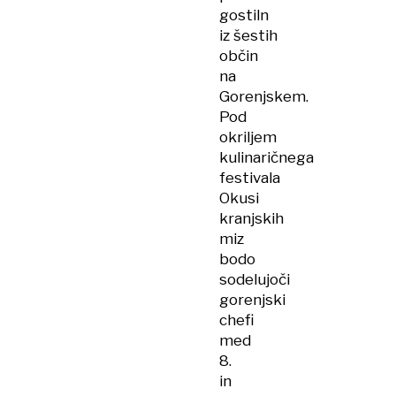
gostiln
iz šestih
občin
na
Gorenjskem.
Pod
okriljem
kulinaričnega
festivala
Okusi
kranjskih
miz
bodo
sodelujoči
gorenjski
chefi
med
8.
in