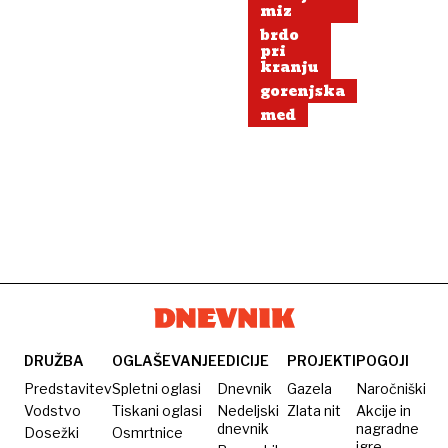
miz
brdo
pri
kranju
gorenjska
med
DRUŽBA
OGLAŠEVANJE
EDICIJE
PROJEKTI
POGOJI
Predstavitev
Spletni oglasi
Dnevnik
Gazela
Naročniški
Vodstvo
Tiskani oglasi
Nedeljski
Zlata nit
Akcije in
dnevnik
nagradne
Dosežki
Osmrtnice
igre