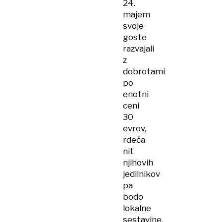
24.
majem
svoje
goste
razvajali
z
dobrotami
po
enotni
ceni
30
evrov,
rdeča
nit
njihovih
jedilnikov
pa
bodo
lokalne
sestavine.