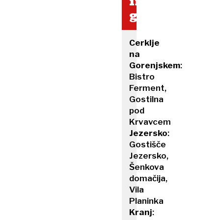
in
gostilne
Cerklje
na
Gorenjskem
:
Bistro
Ferment,
Gostilna
pod
Krvavcem
Jezersko
:
Gostišče
Jezersko,
Šenkova
domačija,
Vila
Planinka
Kranj
: