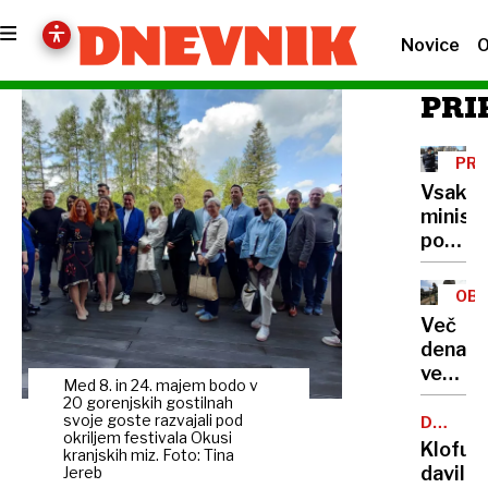
Novice
O
PRI
PRE
Vsako
minist
po
svoje:
od
OB
najetih
Več
šoferj
denarja
do
več
službe
Med 8. in 24. majem bodo v
vprašan
20 gorenjskih gostilnah
avtov
Kako
svoje goste razvajali pod
DRUŽIN
za
okriljem festivala Okusi
NASILJE
porabit
Klofuta
zaseb
kranjskih miz. Foto: Tina
236
davil
Jereb
rabo