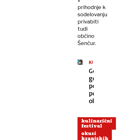
v
prihodnje k
sodelovanju
privabiti
tudi
občino
Šenčur.
KULINARIČNO
SODELOVANJE
Gorenjski
gostinci
povezali
pet
občin
kulinarični
festival
okusi
kranjskih