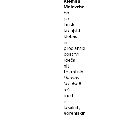
Klemna
Malovrha
bo
po
lanski
kranjski
klobasi
in
predlanski
postrvi
rdeča
nit
tokratnih
Okusov
kranjskih
miz
med
iz
lokalnih,
gorenjskih