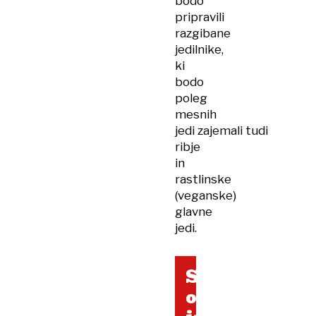
bodo
pripravili
razgibane
jedilnike,
ki
bodo
poleg
mesnih
jedi zajemali tudi
ribje
in
rastlinske
(veganske)
glavne
jedi.
Sodelujoče
občine