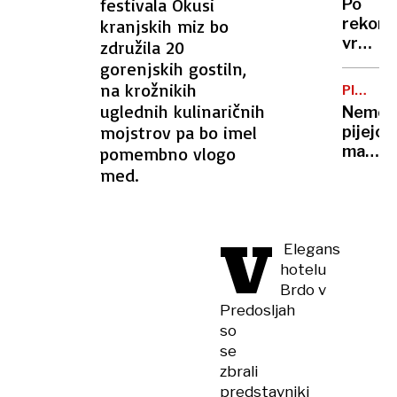
festivala Okusi
Po
trnih,
rekor
kranjskih miz bo
denarj
vročin
združila 20
za
valu
gorenjskih gostiln,
subven
bomo
na krožnikih
zmanjk
PIVOVA
končno
KRIZA
uglednih kulinaričnih
Nemci
dočaka
mojstrov pa bo imel
pijejo
ohladi
manj
pomembno vlogo
piva:
med.
v
letu
dni
V
zaprli
Elegans
več
hotelu
kot
Brdo v
50
Predosljah
pivova
so
se
zbrali
predstavniki