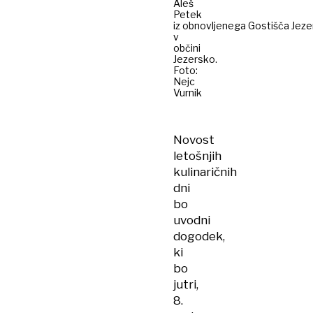
Aleš
Petek
iz obnovljenega Gostišča Jez
v
občini
Jezersko.
Foto:
Nejc
Vurnik
Novost
letošnjih
kulinaričnih
dni
bo
uvodni
dogodek,
ki
bo
jutri,
8.