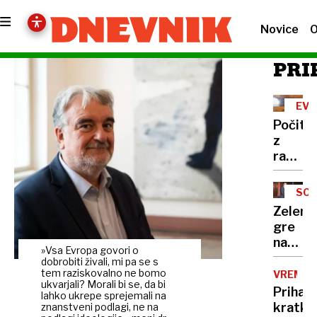
Novice
O
PRI
EVR
GOR
Počitn
z
razgl
na
požar:
SOD
postaj
Zelens
poletni
gre
požari
na
vse
»Vsa Evropa govori o
obisk
dobrobiti živali, mi pa se s
hujši?
k
tem raziskovalno ne bomo
VREME
ukvarjali? Morali bi se, da bi
Vučiću
Prihaja
lahko ukrepe sprejemali na
"To
kratko
znanstveni podlagi, ne na