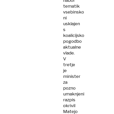
nabor
tematik
vsebinsko
ni
usklajen
s
koalicijsko
pogodbo
aktualne
vlade.
V
tretje
je
minister
za
pozno
umaknjeni
razpis
okrivil
Matejo