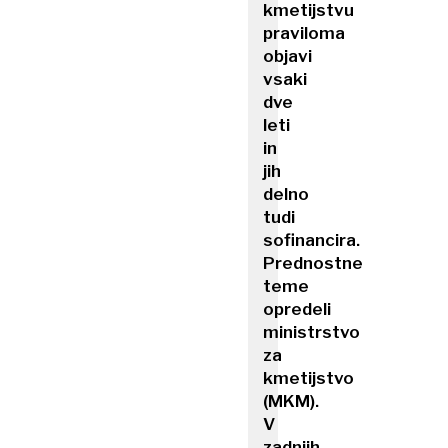
kmetijstvu
praviloma
objavi
vsaki
dve
leti
in
jih
delno
tudi
sofinancira.
Prednostne
teme
opredeli
ministrstvo
za
kmetijstvo
(MKM).
V
zadnjih