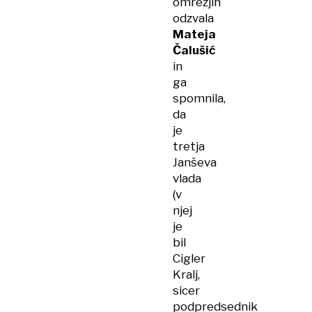
omrežjih
odzvala
Mateja
Čalušić
in
ga
spomnila,
da
je
tretja
Janševa
vlada
(v
njej
je
bil
Cigler
Kralj,
sicer
podpredsednik