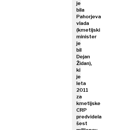
je
bila
Pahorjeva
vlada
(kmetijski
minister
je
bil
Dejan
Židan),
ki
je
leta
2011
za
kmetijske
CRP
predvidela
šest