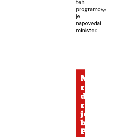
teh
programov,«
je
napovedal
minister.
Najbolj
radodarna
do
raziskovalce
je
bila
Pahorjeva