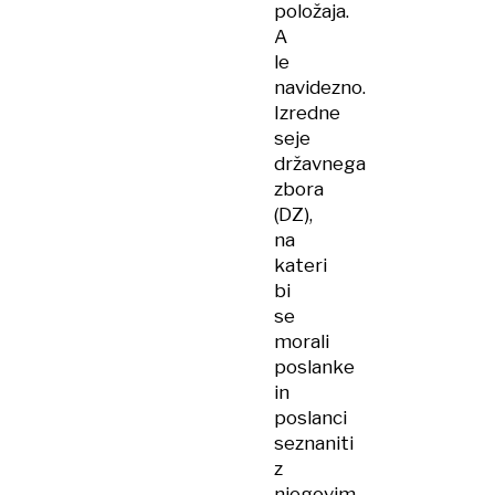
položaja.
A
le
navidezno.
Izredne
seje
državnega
zbora
(DZ),
na
kateri
bi
se
morali
poslanke
in
poslanci
seznaniti
z
njegovim