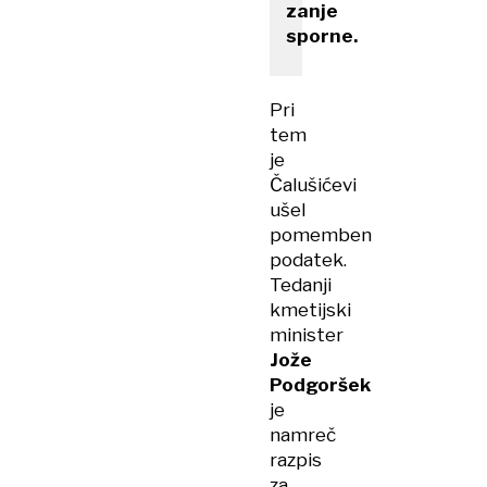
zanje
sporne.
Pri
tem
je
Čalušićevi
ušel
pomemben
podatek.
Tedanji
kmetijski
minister
Jože
Podgoršek
je
namreč
razpis
za