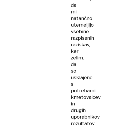
da
mi
natančno
utemeljijo
vsebine
razpisanih
raziskav,
ker
želim,
da
so
usklajene
s
potrebami
kmetovalcev
in
drugih
uporabnikov
rezultatov