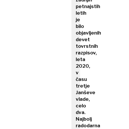
petnajstih
letih
je
bilo
objavljenih
devet
tovrstnih
razpisov,
leta
2020,
v
času
tretje
Janševe
vlade,
celo
dva.
Najbolj
radodarna