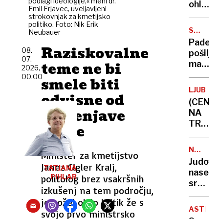
podlagi ideologije,« meni dr.
je za
ohladit
Emil Erjavec, uveljavljeni
Ruse
suši
strokovnjak za kmetijsko
udarec
politiko. Foto: Nik Erik
pa ni
SPLETN
Neubauer
v
videti
NAKUPI
Padec
obraz"
konca
Raziskovalne
08.
pošiljk
07.
teme ne bi
malih
2026,
vredno
00.00
smele biti
novi
LJUBLJ
odvisne od
strošk
(CENE
že
zamenjave
NA
zmanjš
TRŽNIC
vlade
naročil
Vročin
s
uničuj
Temuj
NEZAKO
Minister za kmetijstvo
pridelk
NASELB
in
Judovs
Janez Cigler Kralj,
lubeni
TATJANA
Sheina
naselje
pa
politolog brez vsakršnih
PIHLAR
sredi
še
izkušenj na tem področju,
noči
nikoli
je požel obilo kritik že s
požgal
niso
ASTRON
svojo prvo ministrsko
palest