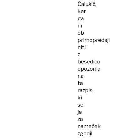
Čalušić,
ker
ga
ni
ob
primopredaji
niti
z
besedico
opozorila
na
ta
razpis,
ki
se
je
za
nameček
zgodil