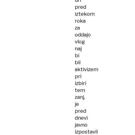
uri
pred
iztekom
roka
za
oddajo
vlog
naj
bi
bil
aktivizem
pri
izbiri
tem
zanj,
je
pred
dnevi
javno
izpostavil