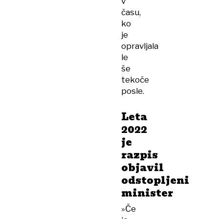
v
času,
ko
je
opravljala
le
še
tekoče
posle.
Leta
2022
je
razpis
objavil
odstopljeni
minister
»Če