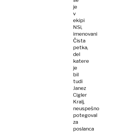
se
je
v
ekipi
NSi,
imenovani
Čista
petka,
del
katere
je
bil
tudi
Janez
Cigler
Kralj,
neuspešno
potegoval
za
poslanca