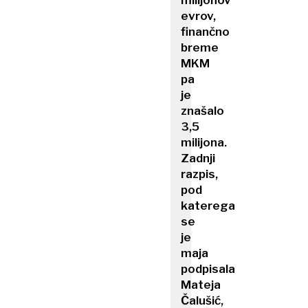
milijonov
evrov,
finančno
breme
MKM
pa
je
znašalo
3,5
milijona.
Zadnji
razpis,
pod
katerega
se
je
maja
podpisala
Mateja
Čalušić,