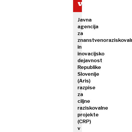
vlada
Javna
agencija
za
znanstvenoraziskoval
in
inovacijsko
dejavnost
Republike
Slovenije
(Aris)
razpise
za
ciljne
raziskovalne
projekte
(CRP)
v