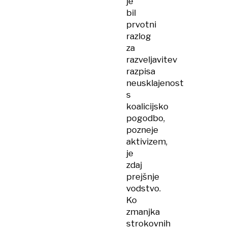
je
bil
prvotni
razlog
za
razveljavitev
razpisa
neusklajenost
s
koalicijsko
pogodbo,
pozneje
aktivizem,
je
zdaj
prejšnje
vodstvo.
Ko
zmanjka
strokovnih