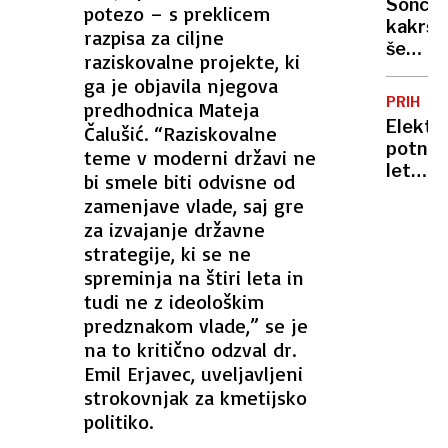
bile
Sonce,
potezo – s preklicem
vas
tako
kakršn
razpisa za ciljne
na
sladke
še
Zahod
raziskovalne projekte, ki
nismo
bregu,
ga je objavila njegova
videli:
več
PRIHOD
predhodnica Mateja
novi
ranjeni
Elektr
Čalušić. “Raziskovalne
posnet
potniš
teme v moderni državi ne
razkrili
letala
bi smele biti odvisne od
doslej
niso
neznan
zamenjave vlade, saj gre
več
podrob
za izvajanje državne
le
strategije, ki se ne
oddalj
spreminja na štiri leta in
prihod
tudi ne z ideološkim
po
predznakom vlade,” se je
Evropi
bi
na to kritično odzval dr.
lahko
Emil Erjavec, uveljavljeni
z
strokovnjak za kmetijsko
njimi
politiko.
leteli