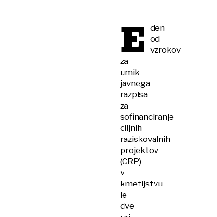
že v
nekaj
E
letih
den
od
vzrokov
za
umik
javnega
razpisa
za
sofinanciranje
ciljnih
raziskovalnih
projektov
(CRP)
v
kmetijstvu
le
dve