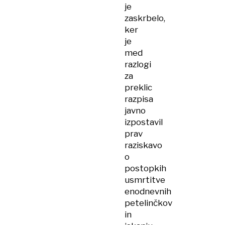
je
zaskrbelo,
ker
je
med
razlogi
za
preklic
razpisa
javno
izpostavil
prav
raziskavo
o
postopkih
usmrtitve
enodnevnih
petelinčkov
in