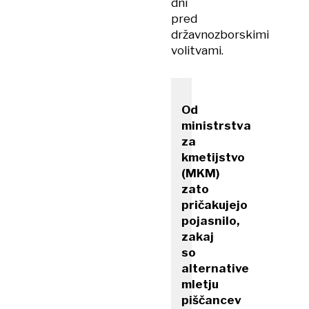
dni
pred
državnozborskimi
volitvami.
Od
ministrstva
za
kmetijstvo
(MKM)
zato
pričakujejo
pojasnilo,
zakaj
so
alternative
mletju
piščancev