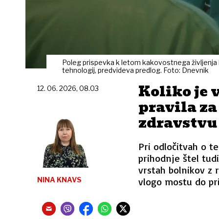
Poleg prispevka k letom kakovostnega življenja bod
tehnologij, predvideva predlog. Foto: Dnevnik
Koliko je 
12. 06. 2026, 08.03
pravila za
zdravstvu
Pri odločitvah o te
prihodnje štel tud
vrstah bolnikov z 
NINA KNAVS
vlogo mostu do prih