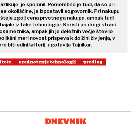
azlikuje, je spomnil. Pomembno je tudi, da so pri
se okoliščine, je izpostavil sogovornik. Pri nakupu
 šteje zgolj cena prvotnega nakupa, ampak tudi
zhajale iz take tehnologije. Koristi po drugi strani
sameznika, ampak jih je deležnih večje število
 kolikšni meri novost prispeva k dolžini življenja, v
e biti edini kriterij, ugotavlja Tajnikar.
itete
vrednotenje tehnologij
predlog