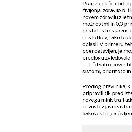
Prag za plačilo bi bi
življenja, zdravilo bi
novem zdravilu z let
možnostmi in 0,3 pri
postalo stroškovno uč
odstotkov, tako bi do
opisali. V primeru t
poenostavljen, je mog
predlogu zgledovale 
odločitvah o novostih,
sistemi, prioritete in 
Predlog pravilnika, k
pripravili tik pred 
novega ministra Tade
novosti v javni sistem
kakovostnega življenj