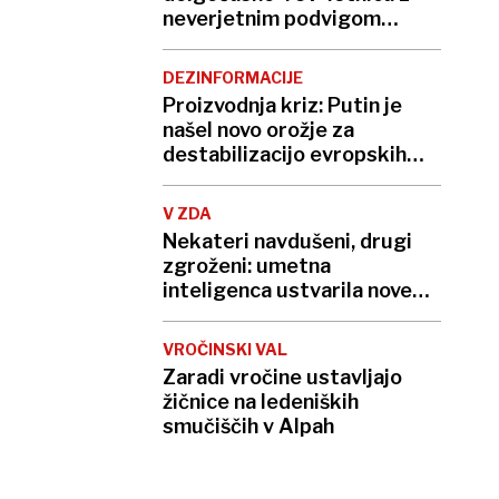
neverjetnim podvigom
podrla lastni rekord
DEZINFORMACIJE
Proizvodnja kriz: Putin je
našel novo orožje za
destabilizacijo evropskih
demokracij
V ZDA
Nekateri navdušeni, drugi
zgroženi: umetna
inteligenca ustvarila nove
viruse
VROČINSKI VAL
Zaradi vročine ustavljajo
žičnice na ledeniških
smučiščih v Alpah