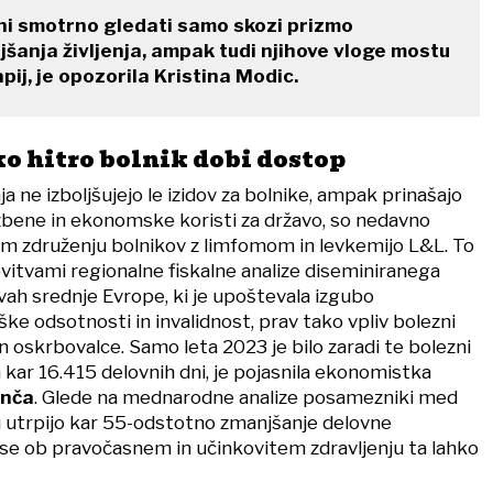
ni smotrno gledati samo skozi prizmo
šanja življenja, ampak tudi njihove vloge mostu
pij, je opozorila Kristina Modic.
ko hitro bolnik dobi dostop
a ne izboljšujejo le izidov za bolnike, ampak prinašajo
ene in ekonomske koristi za državo, so nedavno
em združenju bolnikov z limfomom in levkemijo L&L. To
vitvami regionalne fiskalne analize diseminiranega
ah srednje Evrope, ki je upoštevala izgubo
ške odsotnosti in invalidnost, prav tako vpliv bolezni
n oskrbovalce. Samo leta 2023 je bilo zaradi te bolezni
ih kar 16.415 delovnih dni, je pojasnila ekonomistka
onča
. Glede na mednarodne analize posamezniki med
u utrpijo kar 55-odstotno zmanjšanje delovne
se ob pravočasnem in učinkovitem zdravljenju ta lahko