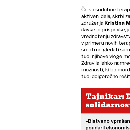
Če so sodobne terapi
aktiven, dela, skrbi z
združenja
Kristina 
davke in prispevke, j
vrednotenju zdravstv
v primeru novih terap
smotrno gledati samo
tudi njihove vloge mo
Zdravila lahko namreč
možnosti, ki bo mord
tudi dolgoročno reši
Tajnikar: 
solidarnos
»Bistveno vprašanj
poudaril ekonomi