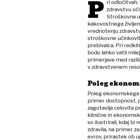
P
ri odločitvah
zdravstvu oči
Stroškovna uč
kakovostnega življenj
vrednotenju zdravstv
stroškovne učinkovit
prebivalca. Pri redki
bodo lahko vatli mile
primerjave med različ
v zdravstvenem resor
Poleg ekonoms
Poleg ekonomskega bod
primer dostopnost, p
zagotavlja celovita p
klinične in ekonomske
so ilustrirali, kdaj b
zdravila, na primer z
evrov, prirastek ob u