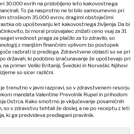
l pri 30.000 evrih na pridobljeno leto kakovostnega
 financirali. To pa nasprotno ne bi bilo samoumevno pri
nim stroškom 35.000 evrov, dragimi obstoječimi
rastka ob upoštevanju let kakovostnega življenja. Da bi
inkovito, bi moral proizvajalec znižati ceno vsaj za 31
segel vrednost praga za plačilo za to zdravilo, so
ehnologij z manjšim finančnim vplivom bo postopek
oče razbrati iz predloga. Zdravstvene oblasti so se pri
po državah, ki podobno izračunavanje že upoštevajo pri
 na primer Veliki Britaniji, Švedski in Norveški. Njihovi
izjeme so sicer različni.
i je trenutno v javni razpravi, so v zdravstvenem resorju
iztekom mandata Valentine Prevolnik Rupel in prihodom
ja Ostrca. Kako smotrno je vključevanje posamičnih
, so v zdravstvu tehtali že doslej, a ne po receptu z leti
a, ki ga predvideva predlagani pravilnik.