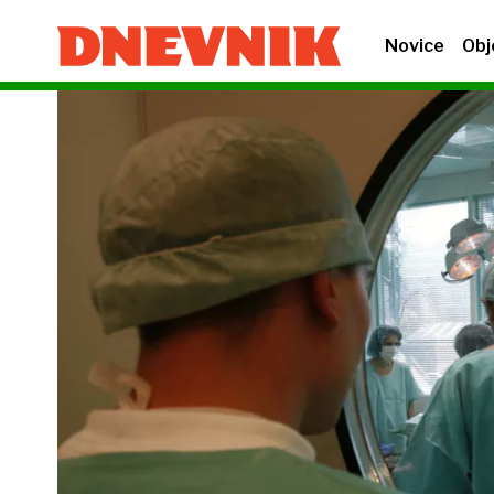
Novice
Obj