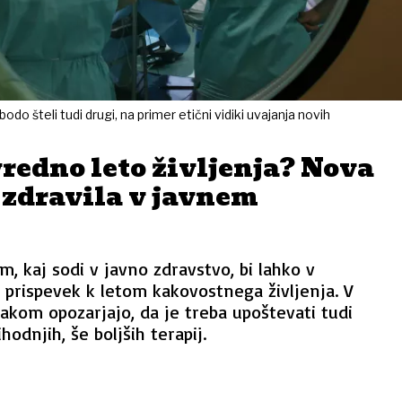
o šteli tudi drugi, na primer etični vidiki uvajanja novih
vredno leto življenja? Nova
 zdravila v javnem
m, kaj sodi v javno zdravstvo, bi lahko v
i prispevek k letom kakovostnega življenja. V
rakom opozarjajo, da je treba upoštevati tudi
odnjih, še boljših terapij.