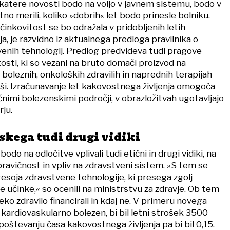
, katere novosti bodo na voljo v javnem sistemu, bodo v
tno merili, koliko »dobrih« let bodo prinesle bolniku.
inkovitost se bo odražala v pridobljenih letih
a, je razvidno iz aktualnega predloga pravilnika o
enih tehnologij. Predlog predvideva tudi pragove
osti, ki so vezani na bruto domači proizvod na
h boleznih, onkoloških zdravilih in naprednih terapijah
jši. Izračunavanje let kakovostnega življenja omogoča
nimi bolezenskimi področji, v obrazložitvah ugotavljajo
ju.
kega tudi drugi vidiki
o na odločitve vplivali tudi etični in drugi vidiki, na
ravičnost in vpliv na zdravstveni sistem. »S tem se
resoja zdravstvene tehnologije, ki presega zgolj
 učinke,« so ocenili na ministrstvu za zdravje. Ob tem
i neko zdravilo financirali in kdaj ne. V primeru novega
a kardiovaskularno bolezen, bi bil letni strošek 3500
poštevanju časa kakovostnega življenja pa bi bil 0,15.