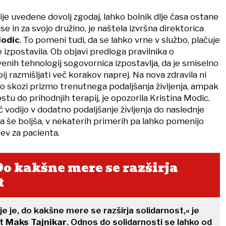
je uvedene dovolj zgodaj, lahko bolnik dlje časa ostane
ase in za svojo družino, je naštela izvršna direktorica
Modic
. To pomeni tudi, da se lahko vrne v službo, plačuje
e izpostavila. Ob objavi predloga pravilnika o
enih tehnologij sogovornica izpostavlja, da je smiselno
ij razmišljati več korakov naprej. Na nova zdravila ni
 skozi prizmo trenutnega podaljšanja življenja, ampak
stu do prihodnjih terapij, je opozorila Kristina Modic.
 vodijo v dodatno podaljšanje življenja do naslednje
a še boljša, v nekaterih primerih pa lahko pomenijo
tev za pacienta.
Do kakšne mere se razširja
t
e je, do kakšne mere se razširja solidarnost,« je
st
Maks Tajnikar
. Odnos do solidarnosti se lahko od