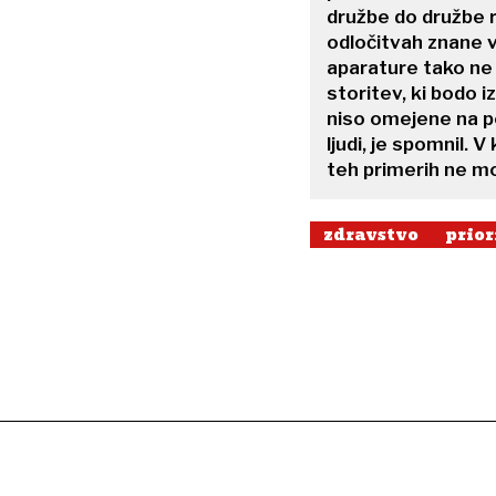
družbe do družbe r
odločitvah znane v
aparature tako ne
storitev, ki bodo i
niso omejene na po
ljudi, je spomnil. V
teh primerih ne mor
zdravstvo
prior