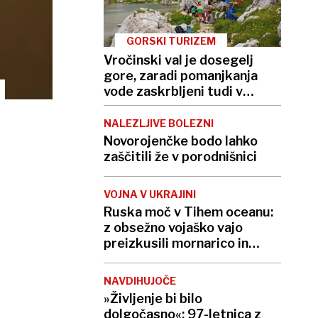
GORSKI TURIZEM
Vročinski val je dosegelj
gore, zaradi pomanjkanja
vode zaskrbljeni tudi v
kočah
NALEZLJIVE BOLEZNI
Novorojenčke bodo lahko
zaščitili že v porodnišnici
VOJNA V UKRAJINI
Ruska moč v Tihem oceanu:
z obsežno vojaško vajo
preizkusili mornarico in
balistične rakete
NAVDIHUJOČE
»Življenje bi bilo
dolgočasno«: 97-letnica z