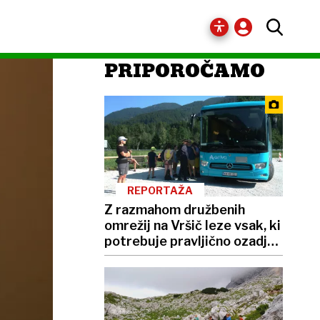
PRIPOROČAMO
REPORTAŽA
Z razmahom družbenih
omrežij na Vršič leze vsak, ki
potrebuje pravljično ozadje
za selfije