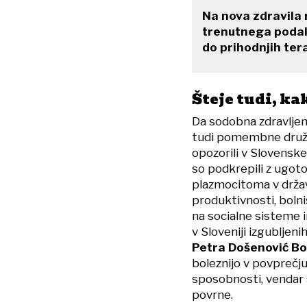
Na nova zdravila 
trenutnega podalj
do prihodnjih tera
Šteje tudi, ka
Da sodobna zdravljenj
tudi pomembne družb
opozorili v Slovensk
so podkrepili z ugoto
plazmocitoma v držav
produktivnosti, bolni
na socialne sisteme i
v Sloveniji izgubljen
Petra Došenović B
boleznijo v povprečj
sposobnosti, vendar 
povrne.