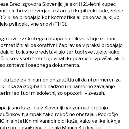
ze Brez izgovora Slovenija, je skriti 21-letni kupec
ito in brez preverjanja starosti kupil čokolade, želeje
BD, ki se prodajajo kot kozmetika ali dekoracija, kljub
ejo psihoaktivne snovi (THC).
 ugotovitev skritega nakupa, so bili vsi štirje izbrani
kozmetični ali dekorativni, čeprav se v praksi prodajajo
dajalci to jasno predstavljajo ter tudi svetujejo, kako
ačilu so v vseh treh trgovinah kupca sicer vprašali, ali je
iso zahtevali osebnega dokumenta.
, da izdelek ni namenjen zaužitju ali da ni primeren za
le krinka za izogibanje nadzoru in namerno zavajanje
rimi so tudi mladoletni, so opozorili v zvezah.
a jasno kaže, da v Sloveniji nadzor nad prodajo
 neučinkovit, ampak tako rekoč ne obstaja. »Področje
C in sintetičnimi kanabinoidi kaže, kako velike luknje
ite potrošnikov,« je dejala Manca Kozlovič iz