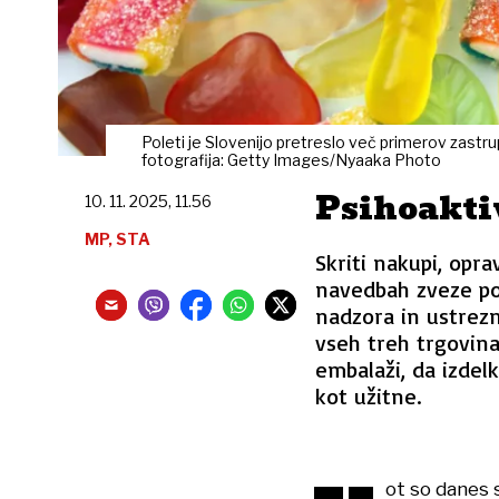
Poleti je Slovenijo pretreslo več primerov zastru
fotografija: Getty Images/Nyaaka Photo
Psihoakti
10. 11. 2025, 11.56
MP, STA
Skriti nakupi, opra
navedbah zveze pot
nadzora in ustrezn
vseh treh trgovina
embalaži, da izdelk
kot užitne.
ot so danes s