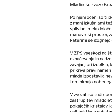
Mladinske zveze Brez
Po njeni oceni so ti 
z manj izkušnjami tež
vpliv bo imela določ
manevrski prostor, za
katerimi se izognejo 
V ZPS vseskozi na št
označevanja in nadzor
zavajanj pri izdelkih,
prikriva pravi namen
mlade izpostavlja nev
tem nimajo nobenega
V zvezah so tudi spom
zastrupitev mladoletn
pokajočih kristalov, k
psihoaktivne substa