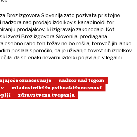
za Brez izgovora Slovenija zato pozivata pristojne
vi nadzora nad prodajo izdelkov s kanabinoidi ter
anju prodajalcev, ki izigravajo zakonodajo. Kot
ski zvezi Brez izgovora Slovenija, predlagana
 za osebno rabo teh težav ne bo rešila, temveč jih lahko
adim poslala sporočilo, da je uživanje tovrstnih izdelkov
čila, da se enaki nevarni izdelki pojavljajo v legalni
ajajoče označevanje
nadzor nad trgom
ov
mladostniki in psihoaktivne snovi
plji
zdravstvena tveganja