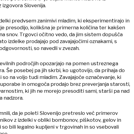
 izgovora Slovenija.
izdelki predvsem zanimivi mladim, ki eksperimentirajo in
je presodijo, kolikšna je primerna količina ter kakšen
ena snov. Trgovci očitno vedo, da jim sistem dopušča
to izdelke prodajajo pod zavajajočimi oznakami, s
odgovornosti, so navedli v zvezah.
evilnih področjih opozarjajo na pomen ustreznega
a. Še posebej pa jih skrbi, ko ugotovijo, da prihaja do
 ki so na voljo tudi mladim. Zavajajoče označevanje, ki
 uporabe in omogoča prodajo brez preverjanja starosti,
arnostim, ki jih ne morejo presoditi sami, starši pa nad
 nadzora.
nili, da je poleti Slovenijo pretreslo več primerov
ikov z izdelki v obliki bombonov, piškotov, gelov in
i so bili legalno kupljeni v trgovinah in so vsebovali
nce