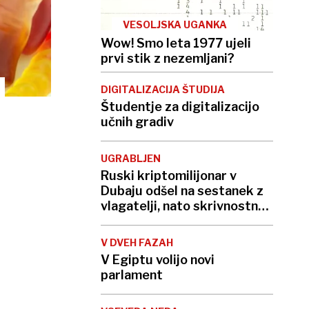
VESOLJSKA UGANKA
Wow! Smo leta 1977 ujeli
prvi stik z nezemljani?
DIGITALIZACIJA ŠTUDIJA
Študentje za digitalizacijo
učnih gradiv
UGRABLJEN
Ruski kriptomilijonar v
Dubaju odšel na sestanek z
vlagatelji, nato skrivnostno
izginil
V DVEH FAZAH
V Egiptu volijo novi
parlament