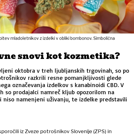
pitev mladoletnikov z izdelki v obliki bombonov. Simbolična
vne snovi kot kozmetika?
vljeni oktobra v treh ljubljanskih trgovinah, so po
rošnikov razkrili resne pomanjkljivosti glede
ega označevanja izdelkov s kanabinoidi CBD. V
h so prodajalci namreč kljub opozorilom na
i niso namenjeni uživanju, te izdelke predstavili
poročili iz Zveze potrošnikov Slovenije (ZPS) in