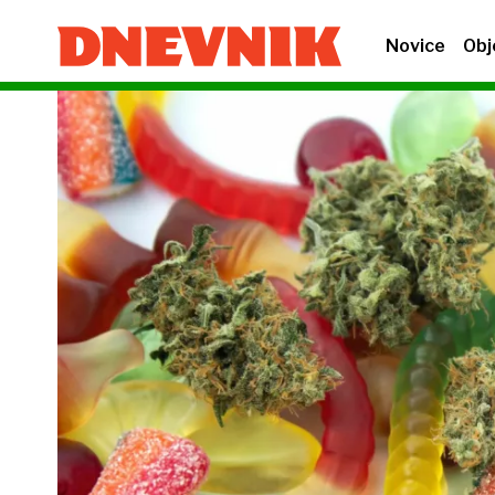
Novice
Obj