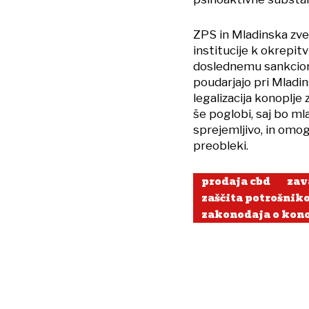
ZPS in Mladinska zve
institucije k okrepit
doslednemu sankcionir
poudarjajo pri Mladin
legalizacija konoplje
še poglobi, saj bo ml
sprejemljivo, in omogo
preobleki.
prodaja cbd
zav
zaščita potrošnik
zakonodaja o kono