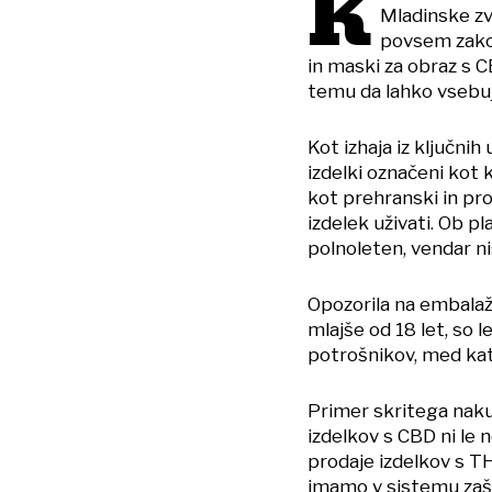
K
Mladinske zve
povsem zakon
in maski za obraz s C
temu da lahko vsebuj
Kot izhaja iz ključnih
izdelki označeni kot 
kot prehranski in pro
izdelek uživati. Ob pl
polnoleten, vendar n
Opozorila na embalaži
mlajše od 18 let, so 
potrošnikov, med kate
Primer skritega nakup
izdelkov s CBD ni le
prodaje izdelkov s TH
imamo v sistemu zašč