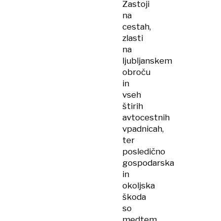
Zastoji
na
cestah,
zlasti
na
ljubljanskem
obroču
in
vseh
štirih
avtocestnih
vpadnicah,
ter
posledično
gospodarska
in
okoljska
škoda
so
medtem