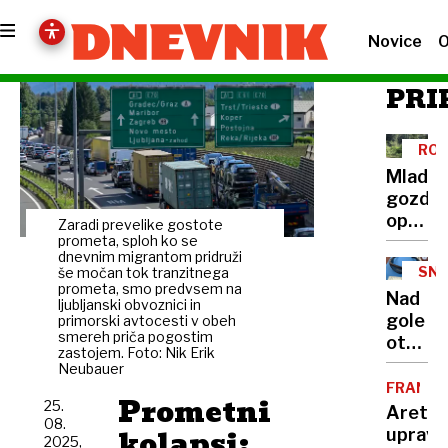
Novice
O
PRI
ROŽ
PO
Mladi
POS
gozd
opravlj
Zaradi prevelike gostote
skoraj
prometa, sploh ko se
dnevnim migrantom pridruži
vse
SNE
še močan tok tranzitnega
funkcij
prometa, smo predvsem na
OT
Nad
ljubljanski obvoznici in
kot
gole
primorski avtocesti v obeh
odrasli
smereh priča pogostim
otroke
zastojem. Foto: Nik Erik
s
Neubauer
pisali,
FRANCI
Prometni
25.
hladiln
Aretira
08.
skrinj
kolapsi:
upravn
2025,