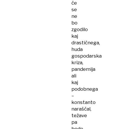
če
se
ne
bo
zgodilo
kaj
drastičnega,
huda
gospodarska
kriza,
pandemija
ali
kaj
podobnega
–
konstanto
naraščal,
težave
pa
bodo