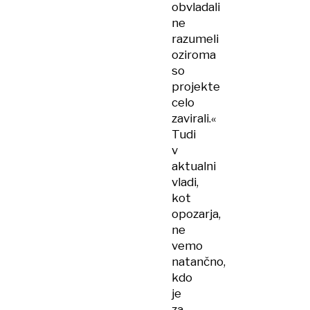
obvladali
ne
razumeli
oziroma
so
projekte
celo
zavirali.«
Tudi
v
aktualni
vladi,
kot
opozarja,
ne
vemo
natančno,
kdo
je
za