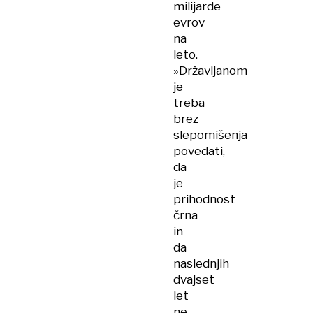
milijarde
evrov
na
leto.
»Državljanom
je
treba
brez
slepomišenja
povedati,
da
je
prihodnost
črna
in
da
naslednjih
dvajset
let
ne