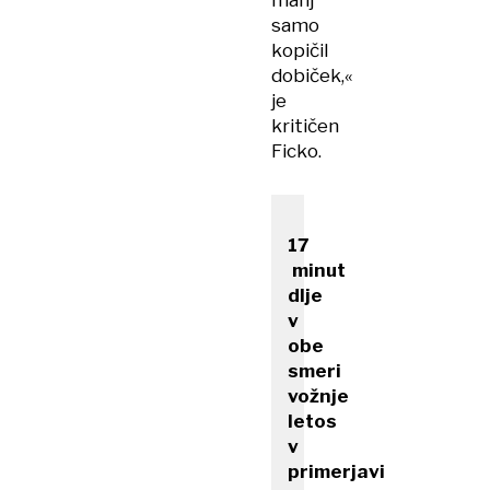
manj
samo
kopičil
dobiček,«
je
kritičen
Ficko.
17​
minut
dlje
v
obe
smeri
vožnje
letos
v
primerjavi