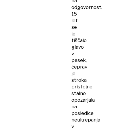
na
odgovornost.
15
let
se
je
tiščalo
glavo
v
pesek,
čeprav
je
stroka
pristojne
stalno
opozarjala
na
posledice
neukrepanja
v