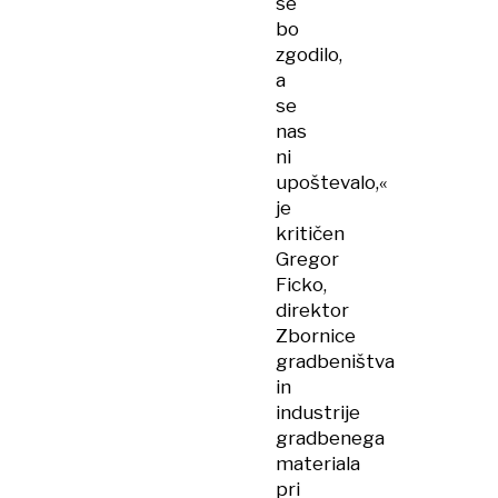
se
bo
zgodilo,
a
se
nas
ni
upoštevalo,«
je
kritičen
Gregor
Ficko,
direktor
Zbornice
gradbeništva
in
industrije
gradbenega
materiala
pri