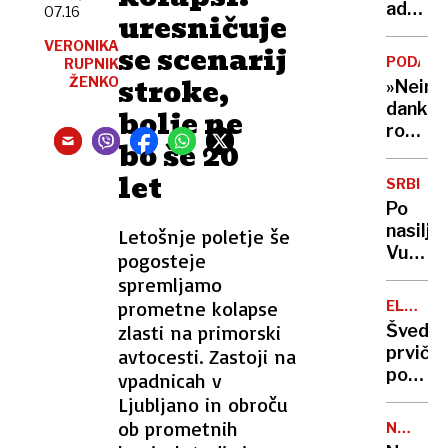
in
adrena
07.16
uresničuje
urami
parka,
VERONIKA
se scenarij
ker
PODATK
RUPNIK
ni
stroke,
ŽENKO
»Nein,
dovolil
danke«
bolje ne
vstopa
rodil
Izrael
bo še 20
se je
novi
let
SRBIJA
nemški
Po
turist,
nasilju
Letošnje poletje še
ki
Vučić
pogosteje
potuje
zdaj
spremljamo
več,
za
prometne kolapse
a
ELEKTR
dialog:
ENERGI
troši
zlasti na primorski
Šveds
štude
manj
prvič
avtocesti. Zastoji na
ponuja
po
vpadnicah v
pogovo
50
Ljubljano in obroču
nižjem
letih
ob prometnih
sloju
NOV
načrtu
INCIDE