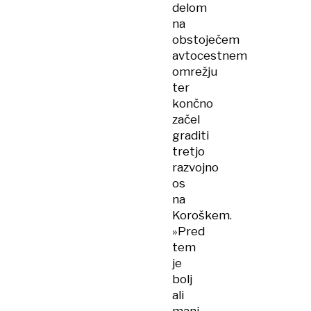
delom
na
obstoječem
avtocestnem
omrežju
ter
končno
začel
graditi
tretjo
razvojno
os
na
Koroškem.
»Pred
tem
je
bolj
ali