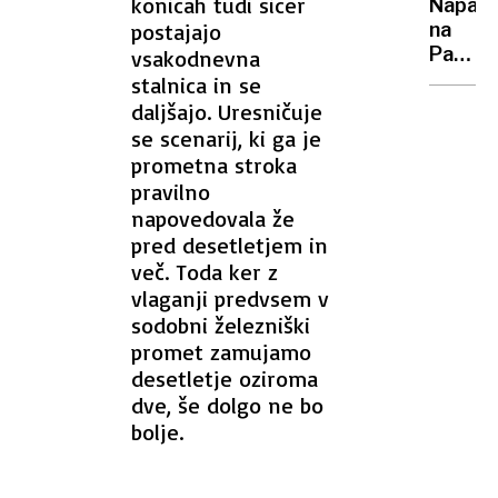
konicah tudi sicer
pa
Napad
novo
cenejš
postajajo
na
jedrsk
hrano
Pagu:
vsakodnevna
elektr
po
stalnica in se
prepir
daljšajo. Uresničuje
pretep
se scenarij, ki ga je
tuje
prometna stroka
delavc
pravilno
kampa
napovedovala že
pred desetletjem in
več. Toda ker z
vlaganji predvsem v
sodobni železniški
promet zamujamo
desetletje oziroma
dve, še dolgo ne bo
bolje.