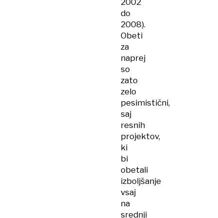
2002
do
2008).
Obeti
za
naprej
so
zato
zelo
pesimistični,
saj
resnih
projektov,
ki
bi
obetali
izboljšanje
vsaj
na
srednji