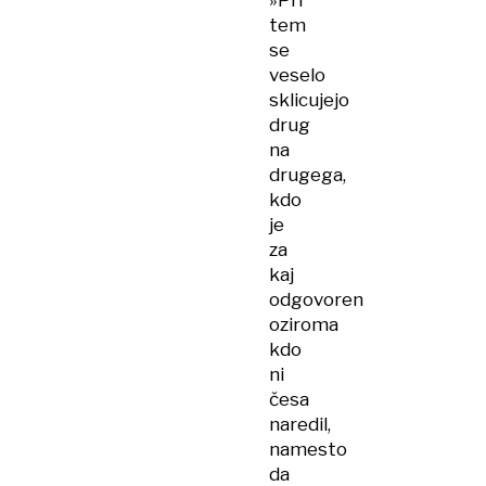
»Pri
tem
se
veselo
sklicujejo
drug
na
drugega,
kdo
je
za
kaj
odgovoren
oziroma
kdo
ni
česa
naredil,
namesto
da