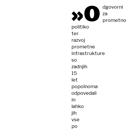
»O
dgovorni
za
prometno
politiko
ter
razvoj
prometne
infrastrukture
so
zadnjih
15
let
popolnoma
odpovedali
in
lahko
jih
vse
po