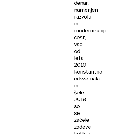
denar,
namenjen
razvoju
in
modernizaciji
cest,
vse
od
leta
2010
konstantno
odvzemala
in
šele
2018
so
se
začele
zadeve
kolikor