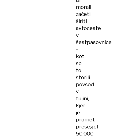
bi
morali
začeti
širiti
avtoceste
v
šestpasovnice
–
kot
so
to
storili
povsod
v
tujini,
kjer
je
promet
presegel
50.000