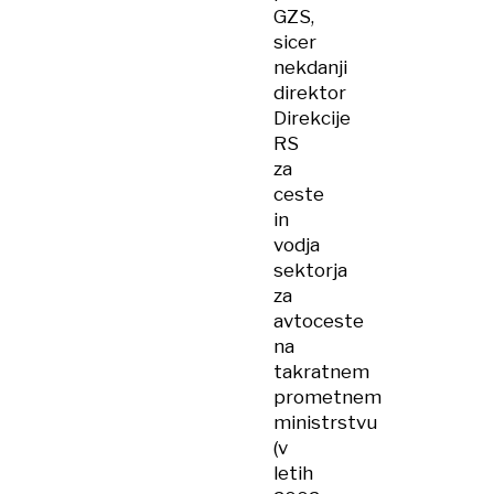
GZS,
sicer
nekdanji
direktor
Direkcije
RS
za
ceste
in
vodja
sektorja
za
avtoceste
na
takratnem
prometnem
ministrstvu
(v
letih