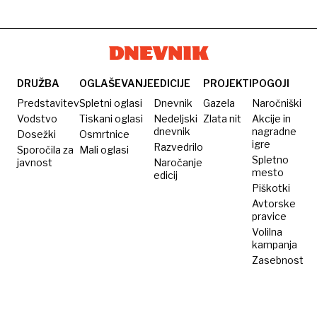
DRUŽBA
OGLAŠEVANJE
EDICIJE
PROJEKTI
POGOJI
Predstavitev
Spletni oglasi
Dnevnik
Gazela
Naročniški
Vodstvo
Tiskani oglasi
Nedeljski
Zlata nit
Akcije in
dnevnik
nagradne
Dosežki
Osmrtnice
igre
Razvedrilo
Sporočila za
Mali oglasi
Spletno
javnost
Naročanje
mesto
edicij
Piškotki
Avtorske
pravice
Volilna
kampanja
Zasebnost