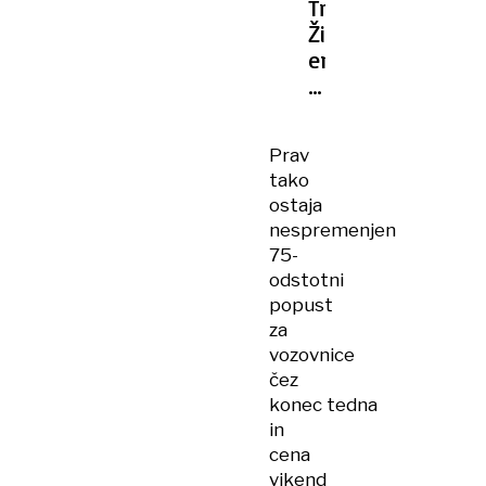
Trpin:
Živa
enciklopedija
javnega
prevoza
v
Prav
Ljubljani
tako
ostaja
nespremenjen
75-
odstotni
popust
za
vozovnice
čez
konec tedna
in
cena
vikend