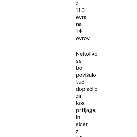
z
11,3
evra
na
14
evrov.
Nekoliko
se
bo
povišalo
tudi
doplačilo
za
kos
prtljage,
in
sicer
z