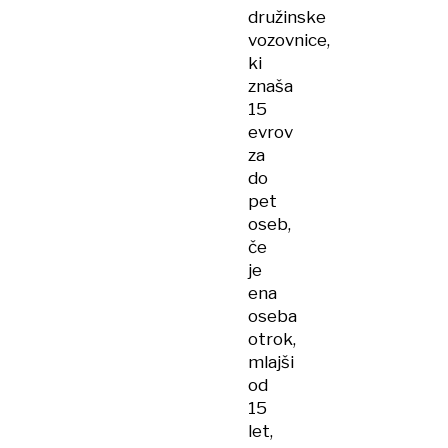
družinske
vozovnice,
ki
znaša
15
evrov
za
do
pet
oseb,
če
je
ena
oseba
otrok,
mlajši
od
15
let,