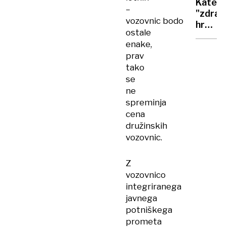
Katera
Hvaru:
–
"zdrav
Nismo
vozovnic bodo
hrana
dobili
ostale
nam
noben
enake,
v
uradn
prav
resnici
obvest
tako
škoduj
se
ne
spreminja
cena
družinskih
vozovnic.
Z
vozovnico
integriranega
javnega
potniškega
prometa