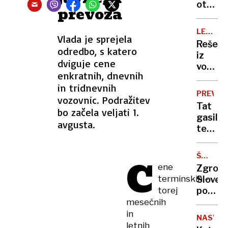
močnej
otroka
vasi
prevoza
nevihta
na
te
vodne
LETOS
možne
Vlada je sprejela
tobog
5
Reševa
tudi
na
UTOPIT
odredbo, s katero
iz
drugo
Rabu:
dviguje cene
vode
po
''Kaj
enkratnih, dnevnih
poziva
državi
takega
in tridnevnih
k
se
PREVAL
vozovnic. Podražitev
previd
še
Tat
bo začela veljati 1.
in
nikoli
gasils
pozorn
avgusta.
ni
terenc
tudi
zgodilo
očitno
na
potreb
druge
ŠTEVIL
C
le
NEPRAV
ene
kopalc
Zgrož
prevoz
terminskih –
Sloven
do
torej
po
Mežice
zaprtj
mesečnih
kampa
in
NASVET
na
letnih