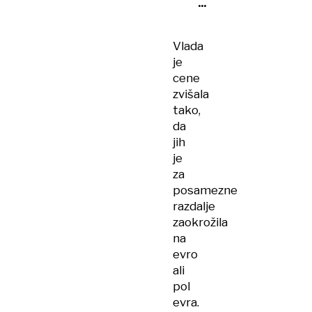
z
avtobusom
Vlada
je
cene
zvišala
tako,
da
jih
je
za
posamezne
razdalje
zaokrožila
na
evro
ali
pol
evra.