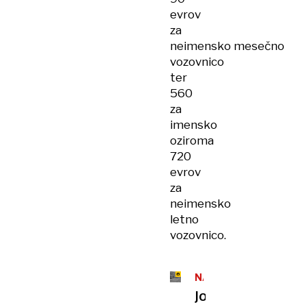
evrov
za
neimensko mesečno
vozovnico
ter
560
za
imensko
oziroma
720
evrov
za
neimensko
letno
vozovnico.
NAŠA
PRETEKLOST
Jožef