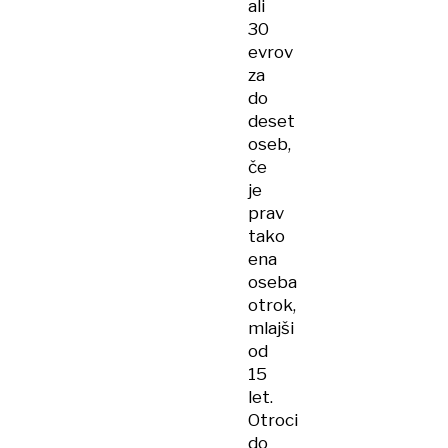
ali
30
evrov
za
do
deset
oseb,
če
je
prav
tako
ena
oseba
otrok,
mlajši
od
15
let.
Otroci
do