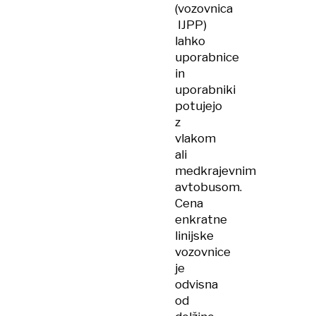
(vozovnica​
IJPP)
lahko
uporabnice
in
uporabniki
potujejo
z
vlakom
ali
medkrajevnim
avtobusom.
Cena
enkratne
linijske
vozovnice
je
odvisna
od