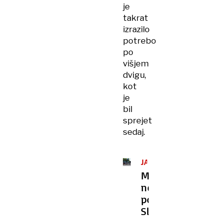
je
takrat
izrazilo
potrebo
po
višjem
dvigu,
kot
je
bil
sprejet
sedaj.
JAVNI
POTNIŠKI
Misija
PROMET
nemogoče:
po
Sloveniji