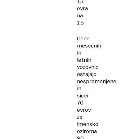
1,3
evra
na
1,5.
Cene
mesečnih
in
letnih
vozovnic
ostajajo
nespremenjene,
in
sicer
70
evrov
za
imensko
oziroma
90