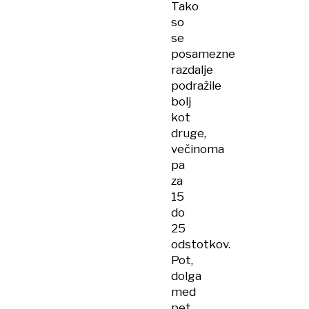
Tako
so
se
posamezne
razdalje
podražile
bolj
kot
druge,
večinoma
pa
za
15
do
25
odstotkov.
Pot,
dolga
med
pet