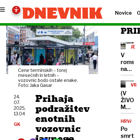
Novice
O
PRI
JE
BIL
V
KAL
romsk
naselju
Cene terminskih – torej
streljal
mesečnih in letnih –
vozovnic bodo ostale enake.
v
VR
Foto: Jaka Gasar
zrak,
(V
Prihaja
krogla
24.
ŽIVO)
07.
za
podražitev
Med
2025,
las
Divačo
13.04
enotnih
mimo
in
HRVAŠK
moške
GK
vozovnic
Postoj
Po
v
že
javnega
smrti
bližnji