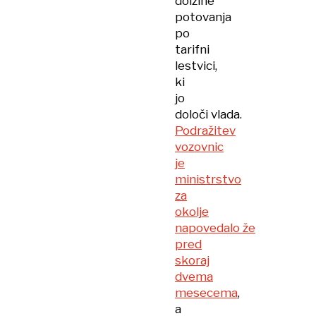
dolžine
potovanja
po
tarifni
lestvici,
ki
jo
določi vlada.
Podražitev
vozovnic
je
ministrstvo
za
okolje
napovedalo že
pred
skoraj
dvema
mesecema
,
a