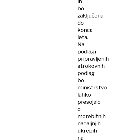
in
bo
zaključena
do
konca
leta.
Na
podlagi
pripravljenih
strokovnih
podlag
bo
ministrstvo
lahko
presojalo
o
morebitnih
nadaljnjih
ukrepih
na