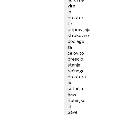
naravne
vire
in
prostor
že
pripravljajo
strokovne
podlage
za
celovito
presojo
stanja
rečnega
prostora
na
sotočju
Save
Bohinjke
in
Save