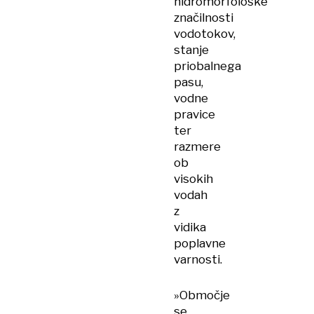
hidromorfološke
značilnosti
vodotokov,
stanje
priobalnega
pasu,
vodne
pravice
ter
razmere
ob
visokih
vodah
z
vidika
poplavne
varnosti.
»Območje
se