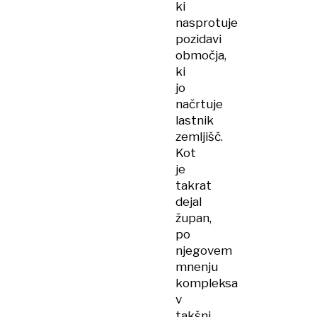
ki
nasprotuje
pozidavi
območja,
ki
jo
načrtuje
lastnik
zemljišč.
Kot
je
takrat
dejal
župan,
po
njegovem
mnenju
kompleksa
v
takšni