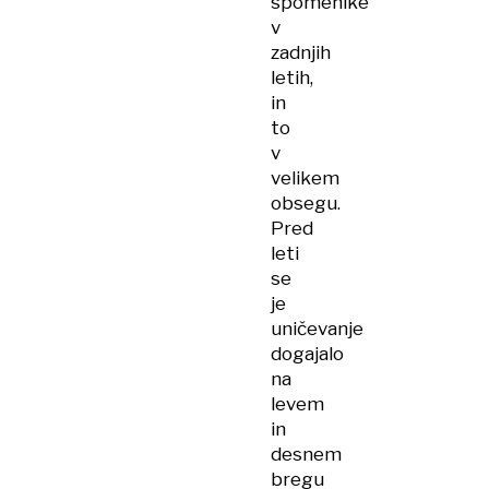
spomenike
v
zadnjih
letih,
in
to
v
velikem
obsegu.
Pred
leti
se
je
uničevanje
dogajalo
na
levem
in
desnem
bregu