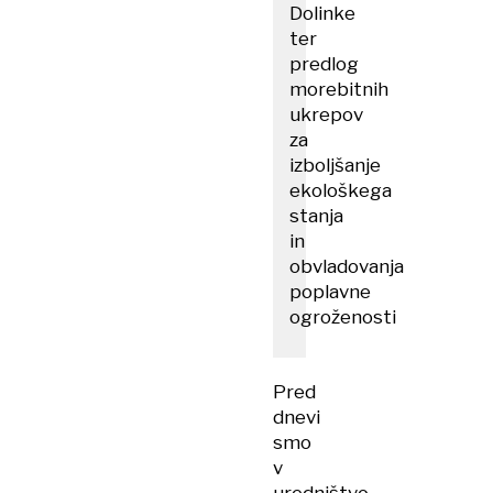
Dolinke
ter
predlog
morebitnih
ukrepov
za
izboljšanje
ekološkega
stanja
in
obvladovanja
poplavne
ogroženosti
Pred
dnevi
smo
v