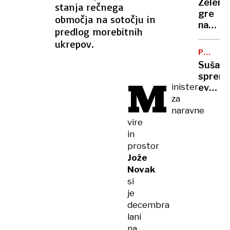
Zelens
stanja rečnega
vas
gre
območja na sotočju in
na
na
Zahod
predlog morebitnih
obisk
bregu,
ukrepov.
k
več
PODNEB
Vučiću
SPREME
ranjeni
Suša
"To
spremi
M
je za
inister
evrops
Ruse
za
polja:
udarec
kako
naravne
v
se
vire
obraz"
bo
in
spreme
prostor
naša
Jože
prehra
Novak
si
je
decembra
lani
na