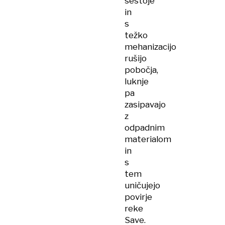
sestoje
in
s
težko
mehanizacijo
rušijo
pobočja,
luknje
pa
zasipavajo
z
odpadnim
materialom
in
s
tem
uničujejo
povirje
reke
Save.