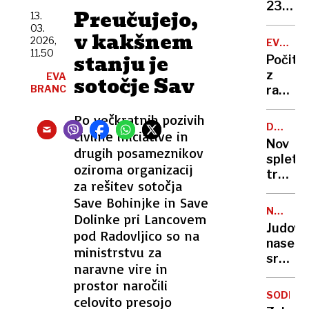
zapor
236
Preučujejo,
13.
mu
milijon
03.
ne
v kakšnem
v
2026,
EVROPA
bo
štirih
11.50
GORI
stanju je
Počitn
treba
mesec
z
EVA
sotočje Sav
BRANC
razgl
na
Po večkratnih pozivih
požar:
DRUŽBE
civilne iniciative in
postaj
OMREŽJ
Nov
poletni
drugih posameznikov
spletni
požari
oziroma organizacij
trend
vse
za rešitev sotočja
skrbi
hujši?
Save Bohinjke in Save
stroko
NEZAKO
Dolinke pri Lancovem
osamlj
NASELB
Judovs
pod Radovljico so na
postaj
naselje
zažele
ministrstvu za
sredi
življen
naravne vire in
noči
slog
prostor naročili
požgal
SODELO
celovito presojo
palest