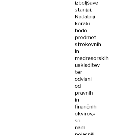
izboljšave
stanja).
Nadaljnji
koraki
bodo
predmet
strokovnih
in
medresorskih
uskladitev
ter
odvisni
od
pravnih
in
finančnih
okvirov,«
so
nam
pojasnili