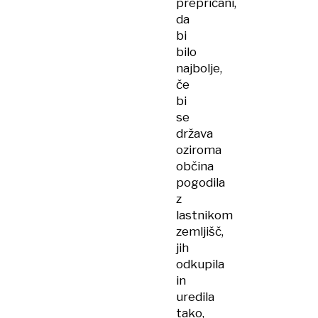
prepričani,
da
bi
bilo
najbolje,
če
bi
se
država
oziroma
občina
pogodila
z
lastnikom
zemljišč,
jih
odkupila
in
uredila
tako,