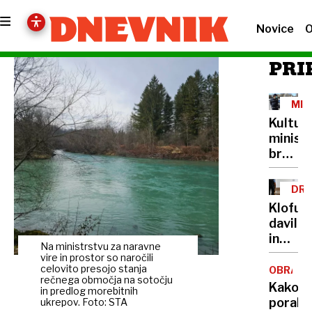
Novice
O
PRI
MIN
IN
Kultur
PRE
minist
brez
lastne
šoferja
DRU
Cigler
NAS
Klofuta
Kralj
davil
za
in
avto
Na ministrstvu za naravne
grozil
vire in prostor so naročili
plačuj
z
celovito presojo stanja
OBRAM
najvišj
rečnega območja na sotočju
nožem,
Kako
bonite
in predlog morebitnih
v
porabit
ukrepov. Foto: STA