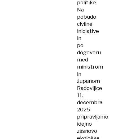
politike.
Na
pobudo
civilne
iniciative
in
po
dogovoru
med
ministrom
in
županom
Radovljice
11.
decembra
2025
pripravljamo
idejno
zasnovo
ekološke