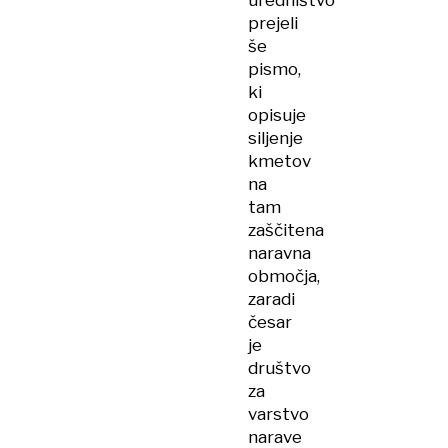
uredništvo
prejeli
še
pismo,
ki
opisuje
siljenje
kmetov
na
tam
zaščitena
naravna
območja,
zaradi
česar
je
društvo
za
varstvo
narave