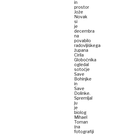
in
prostor
Jože
Novak
si
je
decembra
na
povabilo
radovljiškega
župana
Cirila
Globočnika
ogledal
sotočje
Save
Bohinjke
in
Save
Dolinke.
Spremljal
ju
je
biolog
Mihael
Toman
(na
fotografiji