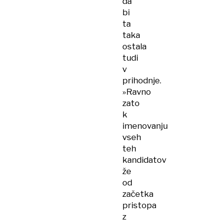
da
bi
ta
taka
ostala
tudi
v
prihodnje.
»Ravno
zato
k
imenovanju
vseh
teh
kandidatov
že
od
začetka
pristopa
z