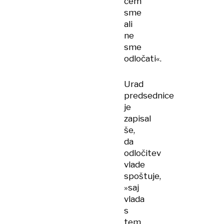
čem
sme
ali
ne
sme
odločati«.
Urad
predsednice
je
zapisal
še,
da
odločitev
vlade
spoštuje,
»saj
vlada
s
tem