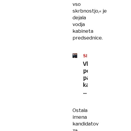
vso
skrbnostjo,« je
dejala
vodja
kabineta
predsednice.
SPOR
NA
Vlada
GREGORČIČEVI
potrdila
paket
kandidatov
za
veleposlanike
Ostala
imena
kandidatov
za