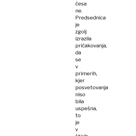
česa
ne.
Predsednica
je
zgolj
izrazila
pričakovanja,
da
se
v
primerih,
kjer
posvetovanja
niso
bila
uspešna,
to
je
v