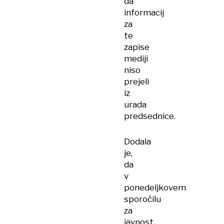
da
informacij
za
te
zapise
mediji
niso
prejeli
iz
urada
predsednice.
Dodala
je,
da
v
ponedeljkovem
sporočilu
za
javnost