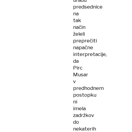
uradu
predsednice
na
tak
način
želeli
preprečiti
napačne
interpretacije,
da
Pirc
Musar
v
predhodnem
postopku
ni
imela
zadržkov
do
nekaterih