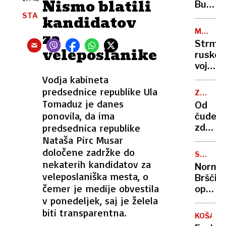
Nismo blatili
volčjak
Bulla
ljudi?
ne
se je
STA
kandidatov
volk
poslovi
MED
za
še
POSKUS
Strmog
en
veleposlanike
LETOM
rusko
tvorec
vojašk
uspeh
letalo,
Vodja kabineta
Maxa
vsi
predsednice republike Ula
Versta
ZDRAVL
člani
DEBELO
Tomaduz je danes
Od
posad
ponovila, da ima
čudež
umrli
predsednica republike
zdravil
do
Nataša Pirc Musar
vseživl
določene zadržke do
SOVRAŽ
terapij
nekaterih kandidatov za
GOVOR
Norma
veleposlaniška mesta, o
Brščič
čemer je medije obvestila
oprošč
v ponedeljek, saj je želela
o
»lenih
biti transparentna.
KOŠARK
in