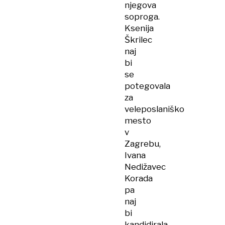
njegova
soproga.
Ksenija
Škrilec
naj
bi
se
potegovala
za
veleposlaniško
mesto
v
Zagrebu,
Ivana
Nedižavec
Korada
pa
naj
bi
kandidirala