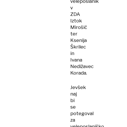
veleposlanik
v
ZDA
Iztok
Mirošič
ter
Ksenija
Škrilec
in
Ivana
Nedižavec
Korada.
Jevšek
naj
bi
se
potegoval
za
veleposlaniško