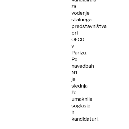
za
vodenje
stalnega
predstavništva
pri
OECD
v
Parizu.
Po
navedbah
N1
je
slednja
že
umaknila
soglasje
h
kandidaturi.