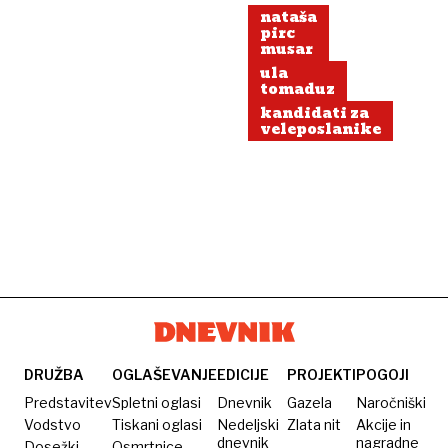
nataša
pirc
musar
ula
tomaduz
kandidati za
veleposlanike
DRUŽBA
OGLAŠEVANJE
EDICIJE
PROJEKTI
POGOJI
Predstavitev
Spletni oglasi
Dnevnik
Gazela
Naročniški
Vodstvo
Tiskani oglasi
Nedeljski
Zlata nit
Akcije in
dnevnik
nagradne
Dosežki
Osmrtnice