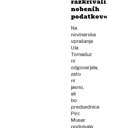
razkrivali
nobenih
podatkov«
Na
novinarska
vprašanja
Ula
Tomaduz
ni
odgovarjala,
zato
ni
jasno,
ali
bo
predsednica
Pirc
Musar
podpisala