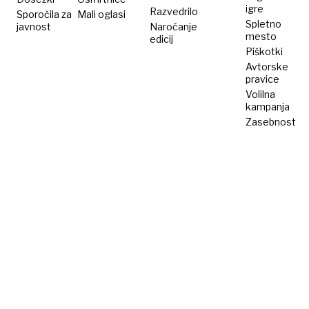
igre
Razvedrilo
Sporočila za
Mali oglasi
Spletno
javnost
Naročanje
mesto
edicij
Piškotki
Avtorske
pravice
Volilna
kampanja
Zasebnost