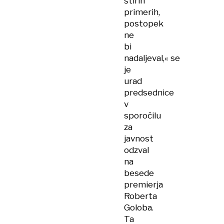
štirih
primerih,
postopek
ne
bi
nadaljeval,« se
je
urad
predsednice
v
sporočilu
za
javnost
odzval
na
besede
premierja
Roberta
Goloba.
Ta