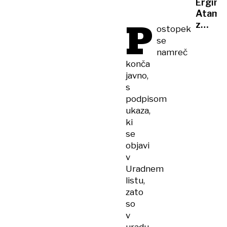
Ergin
neumni
Atama
črncih
P
z
ostopek
je le
izjavo
se
na
razdeli
glas
namreč
košark
razmišl
konča
javnos
javno,
s
podpisom
ukaza,
ki
se
objavi
v
Uradnem
listu,
zato
so
v