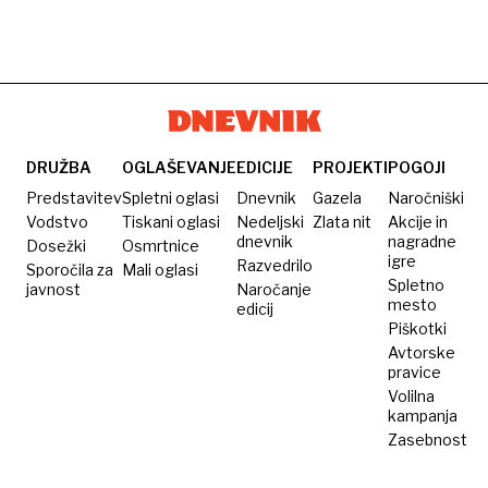
DRUŽBA
OGLAŠEVANJE
EDICIJE
PROJEKTI
POGOJI
Predstavitev
Spletni oglasi
Dnevnik
Gazela
Naročniški
Vodstvo
Tiskani oglasi
Nedeljski
Zlata nit
Akcije in
dnevnik
nagradne
Dosežki
Osmrtnice
igre
Razvedrilo
Sporočila za
Mali oglasi
Spletno
javnost
Naročanje
mesto
edicij
Piškotki
Avtorske
pravice
Volilna
kampanja
Zasebnost