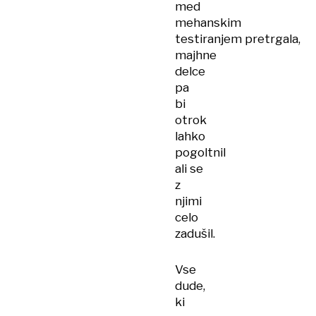
med
mehanskim
testiranjem pretrgala,
majhne
delce
pa
bi
otrok
lahko
pogoltnil
ali se
z
njimi
celo
zadušil.
Vse
dude,
ki