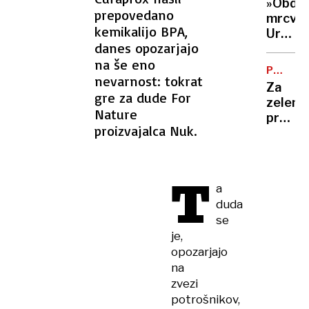
»Obdo
tudi
prepovedano
mrcvar
s
kemikalijo BPA,
Urbani
sloven
danes opozarjajo
mora
vinom
na še eno
nekda
PRENOV
direkt
nevarnost: tokrat
PROGR
Za
STA
gre za dude For
zeleni
plačati
Nature
prehod
3500
proizvajalca Nuk.
po
evrov
novem
odškod
kar
T
več
a
kot
duda
262
se
milijon
je,
Kdo
opozarjajo
si
na
lahko
zvezi
obeta
potrošnikov,
največ