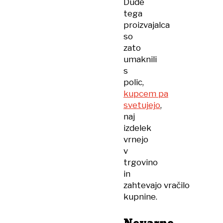
Dude
tega
proizvajalca
so
zato
umaknili
s
polic,
kupcem pa
svetujejo
,
naj
izdelek
vrnejo
v
trgovino
in
zahtevajo vračilo
kupnine.