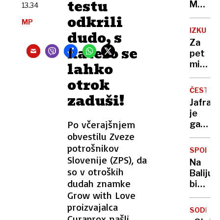
testu
rejci
Muska
13.34
postali
naj
odkrili
MP
veteri
bi
IZKUŠN
dudo, s
pomočn
spolno
Za
zlorabl
katero se
pet
družin
lahko
minut
člane
zamudi
otrok
letalo,
ČESTIT
zaduši!
vdrli
Jafral
skozi
je
vrata
Po včerajšnjem
gazela
in si
osredn
obvestilu Zveze
prisluži
regije
potrošnikov
visoko
SPORA
za
Slovenije (ZPS), da
globo
Na
leto
so v otroških
Baliju
2025!
dudah znamke
bi
Grow with Love
lahko
nazdrav
proizvajalca
SODBA
dopus
Curaprox našli