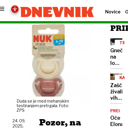
Novice
O
PRI
TRA
PR
Gneča
na
lokalni
cestah
Barjan
KAS
občine
PUJ
Zaščitn
v
živali
boju
vihajo
proti
Duda se je med mehanskim
nos
testiranjem pretrgala. Foto:
Googlo
nad
ZPS
PREISK
zemlje
tem,
Oče
Pozor, na
24. 09.
da bi
Elona
2025,