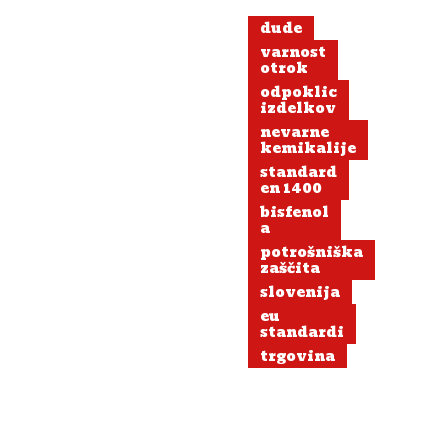
dude
varnost
otrok
odpoklic
izdelkov
nevarne
kemikalije
standard
en 1400
bisfenol
a
potrošniška
zaščita
slovenija
eu
standardi
trgovina