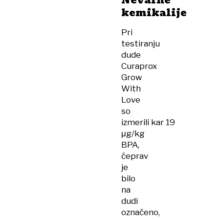
Nevarne
kemikalije
Pri
testiranju
dude
Curaprox
Grow
With
Love
so
izmerili kar 19
μg/kg
BPA,
čeprav
je
bilo
na
dudi
označeno,