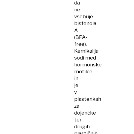
da
ne
vsebuje
bisfenola
A
(BPA-
free).
Kemikalija
sodi med
hormonske
motilce
in
je
v
plastenkah
za
dojenčke
ter
drugih
plastičnih