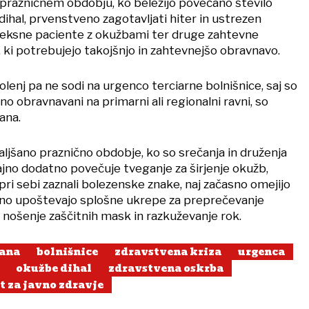
 v prazničnem obdobju, ko beležijo povečano število
ihal, prvenstveno zagotavljati hiter in ustrezen
leksne paciente z okužbami ter druge zahtevne
, ki potrebujejo takojšnjo in zahtevnejšo obravnavo.
lenj pa ne sodi na urgenco terciarne bolnišnice, saj so
no obravnavani na primarni ali regionalni ravni, so
ana.
ljšano praznično obdobje, ko so srečanja in druženja
ajno dodatno povečuje tveganje za širjenje okužb,
 pri sebi zaznali bolezenske znake, naj začasno omejijo
dno upoštevajo splošne ukrepe za preprečevanje
o nošenje zaščitnih mask in razkuževanje rok.
jana
bolnišnice
zdravstvena kriza
urgenca
okužbe dihal
zdravstvena oskrba
t za javno zdravje