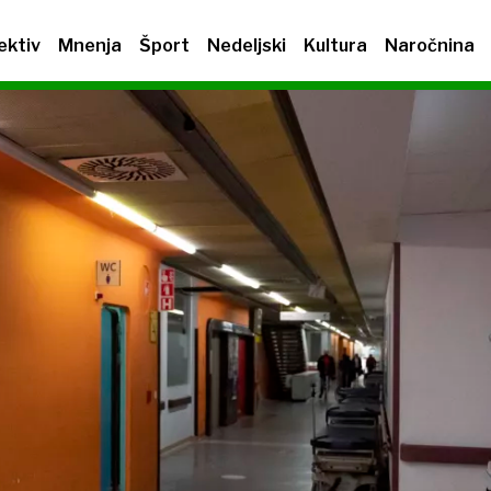
ektiv
Mnenja
Šport
Nedeljski
Kultura
Naročnina