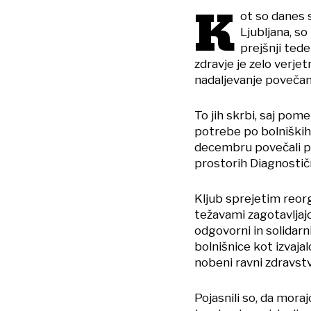
K
ot so danes 
Ljubljana, so
prejšnji ted
zdravje je zelo verje
nadaljevanje povečane
To jih skrbi, saj pom
potrebe po bolniških
decembru povečali po
prostorih Diagnostič
Kljub sprejetim reorg
težavami zagotavljajo
odgovorni in solidarn
bolnišnice kot izvaja
nobeni ravni zdravst
Pojasnili so, da mora