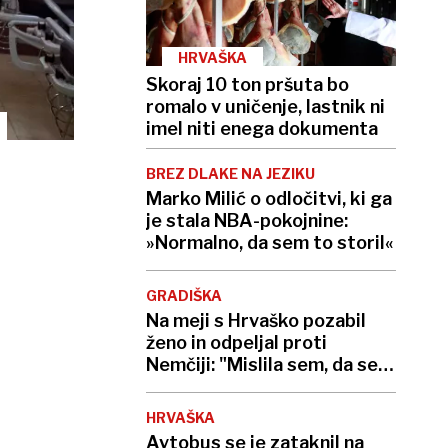
HRVAŠKA
Skoraj 10 ton pršuta bo
romalo v uničenje, lastnik ni
imel niti enega dokumenta
BREZ DLAKE NA JEZIKU
Marko Milić o odločitvi, ki ga
je stala NBA-pokojnine:
»Normalno, da sem to storil«
GRADIŠKA
Na meji s Hrvaško pozabil
ženo in odpeljal proti
Nemčiji: "Mislila sem, da se
šali"
HRVAŠKA
Avtobus se je zataknil na