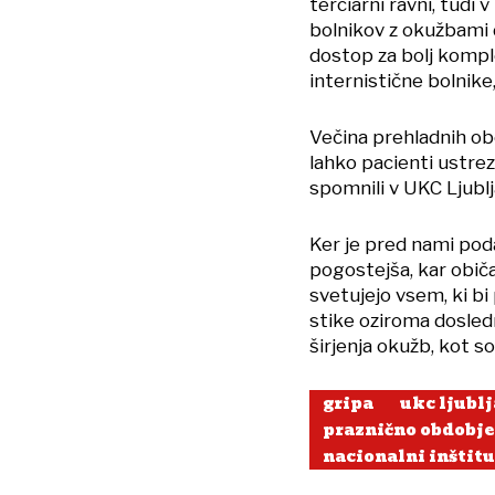
terciarni ravni, tudi
bolnikov z okužbami d
dostop za bolj komp
internistične bolnike
Večina prehladnih obo
lahko pacienti ustrez
spomnili v UKC Ljublj
Ker je pred nami poda
pogostejša, kar obič
svetujejo vsem, ki bi
stike oziroma dosle
širjenja okužb, kot s
gripa
ukc ljubl
praznično obdobje
nacionalni inštitu