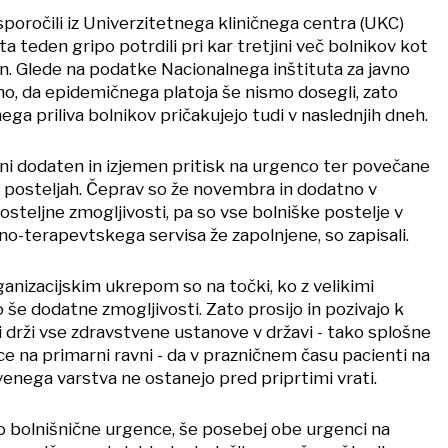
sporočili iz Univerzitetnega kliničnega centra (UKC)
 ta teden gripo potrdili pri kar tretjini več bolnikov kot
en. Glede na podatke Nacionalnega inštituta za javno
tno, da epidemičnega platoja še nismo dosegli, zato
ga priliva bolnikov pričakujejo tudi v naslednjih dneh.
eni dodaten in izjemen pritisk na urgenco ter povečane
 posteljah. Čeprav so že novembra in dodatno v
steljne zmogljivosti, pa so vse bolniške postelje v
no-terapevtskega servisa že zapolnjene, so zapisali.
anizacijskim ukrepom so na točki, ko z velikimi
 še dodatne zmogljivosti. Zato prosijo in pozivajo k
i drži vse zdravstvene ustanove v državi - tako splošne
lce na primarni ravni - da v prazničnem času pacienti na
venega varstva ne ostanejo pred priprtimi vrati.
jo bolnišnične urgence, še posebej obe urgenci na