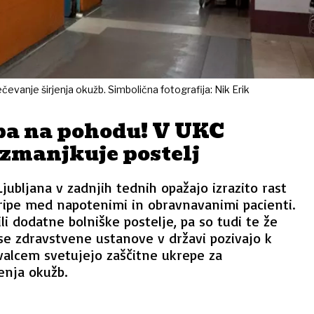
evanje širjenja okužb. Simbolična fotografija: Nik Erik
ipa na pohodu! V UKC
 zmanjkuje postelj
ubljana v zadnjih tednih opažajo izrazito rast
ripe med napotenimi in obravnavanimi pacienti.
li dodatne bolniške postelje, pa so tudi te že
se zdravstvene ustanove v državi pozivajo k
ivalcem svetujejo zaščitne ukrepe za
enja okužb.