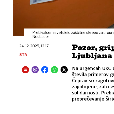
Prebivalcem svetujejo zaščitne ukrepe za prepreč
Neubauer
Pozor, gr
24. 12. 2025, 12.17
Ljubljana
STA
Na urgencah UKC Lj
števila primerov g
Čeprav so zagotovi
zapolnjene, zato v
solidarnosti. Preb
preprečevanje širj