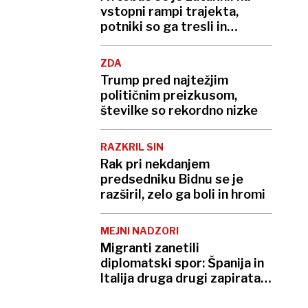
vstopni rampi trajekta,
potniki so ga tresli in
potiskali
ZDA
Trump pred najtežjim
političnim preizkusom,
številke so rekordno nizke
RAZKRIL SIN
Rak pri nekdanjem
predsedniku Bidnu se je
razširil, zelo ga boli in hromi
MEJNI NADZORI
Migranti zanetili
diplomatski spor: Španija in
Italija druga drugi zapirata
meje