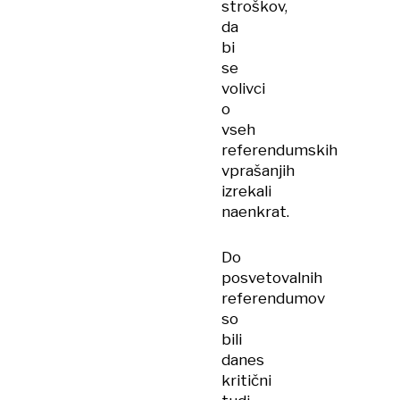
stroškov,
da
bi
se
volivci
o
vseh
referendumskih
vprašanjih
izrekali
naenkrat.
Do
posvetovalnih
referendumov
so
bili
danes
kritični