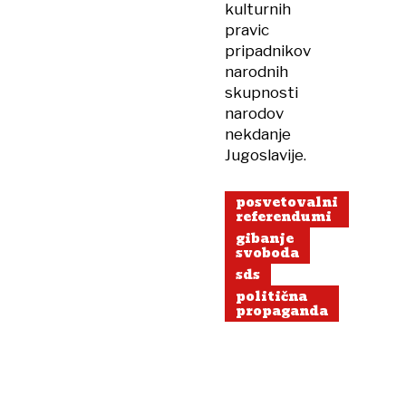
kulturnih
pravic
pripadnikov
narodnih
skupnosti
narodov
nekdanje
Jugoslavije.
posvetovalni
referendumi
gibanje
svoboda
sds
politična
propaganda