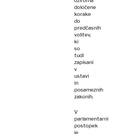
oziroma
določene
korake
do
predčasnih
volitev,
ki
so
tudi
zapisani
v
ustavi
in
posameznih
zakonih.
V
parlamentarni
postopek
je