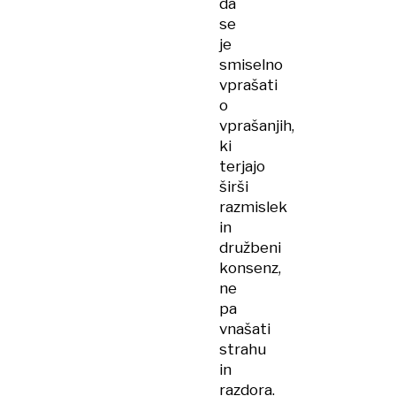
da
se
je
smiselno
vprašati
o
vprašanjih,
ki
terjajo
širši
razmislek
in
družbeni
konsenz,
ne
pa
vnašati
strahu
in
razdora.