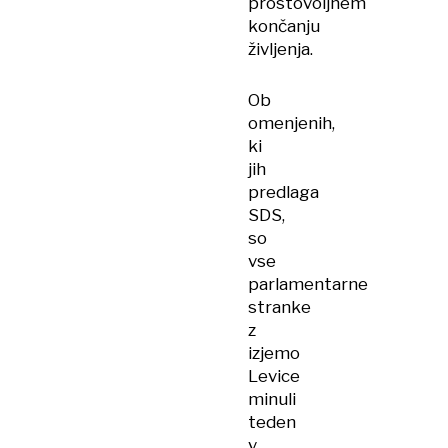
prostovoljnem
končanju
življenja.
Ob
omenjenih,
ki
jih
predlaga
SDS,
so
vse
parlamentarne
stranke
z
izjemo
Levice
minuli
teden
v