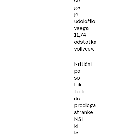
se
ga
je
udeležilo
vsega
11,74
odstotka
volivcev.
Kritični
pa
so
bili
tudi
do
predloga
stranke
NSi,
ki
je