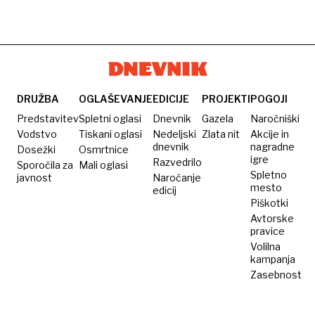
DRUŽBA
OGLAŠEVANJE
EDICIJE
PROJEKTI
POGOJI
Predstavitev
Spletni oglasi
Dnevnik
Gazela
Naročniški
Vodstvo
Tiskani oglasi
Nedeljski
Zlata nit
Akcije in
dnevnik
nagradne
Dosežki
Osmrtnice
igre
Razvedrilo
Sporočila za
Mali oglasi
Spletno
javnost
Naročanje
mesto
edicij
Piškotki
Avtorske
pravice
Volilna
kampanja
Zasebnost