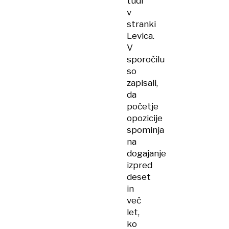
tudi
v
stranki
Levica.
V
sporočilu
so
zapisali,
da
početje
opozicije
spominja
na
dogajanje
izpred
deset
in
več
let,
ko