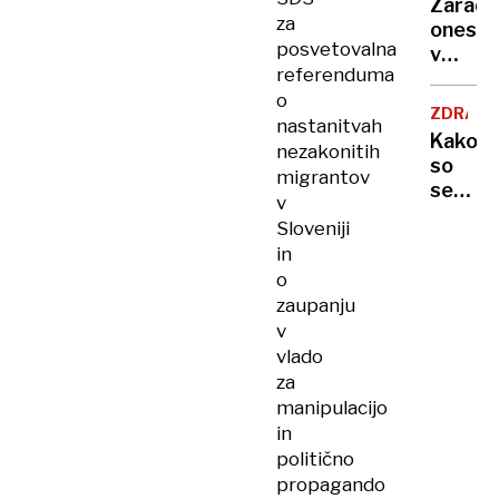
Zaradi
to v
za
onesna
moji
posvetovalna
v
Ljublja
referenduma
delu
sploh
o
Logat
mogoč
ZDRAVS
nastanitvah
voda
Kako
nezakonitih
nepitn
so
migrantov
se
v
zasuka
Sloveniji
cilji
in
Golobo
o
vlade
zaupanju
v
vlado
za
manipulacijo
in
politično
propagando