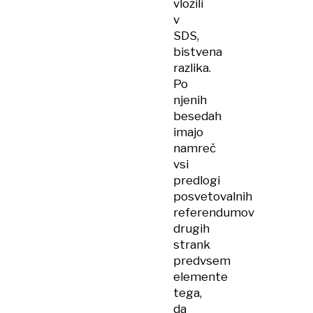
vložili
v
SDS,
bistvena
razlika.
Po
njenih
besedah
imajo
namreč
vsi
predlogi
posvetovalnih
referendumov
drugih
strank
predvsem
elemente
tega,
da