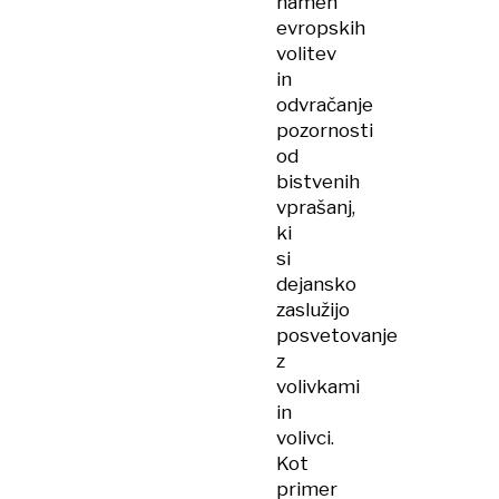
namen
evropskih
volitev
in
odvračanje
pozornosti
od
bistvenih
vprašanj,
ki
si
dejansko
zaslužijo
posvetovanje
z
volivkami
in
volivci.
Kot
primer