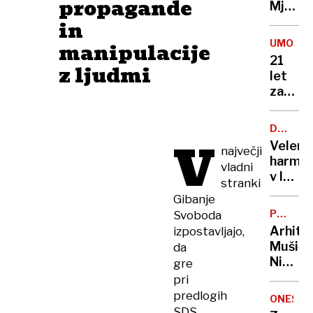
propagande
Mjanm
zahtev
in
že
UMOR
manipulacije
več
21
z ljudmi
kot
let
1000
zapora
žrtev
Bančni
inšpek
DOBROD
s
V
PROJEK
Velenj
največji
pasom
harmon
vladni
zadavil
v lov
stranki
ženo
na
Gibanje
nov
POTNIŠK
Svoboda
Guinne
CENTER
Arhite
izpostavljajo,
rekord
Mušič:
da
Nikoli
gre
nisem
pri
pomisli
predlogih
ONESNA
da je
SDS