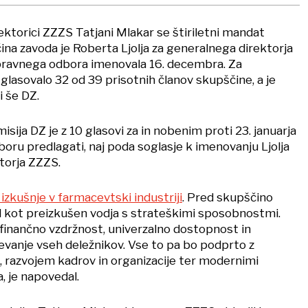
rektorici ZZZS Tatjani Mlakar se štiriletni mandat
ina zavoda je Roberta Ljolja za generalnega direktorja
pravnega odbora imenovala 16. decembra. Za
glasovalo 32 od 39 prisotnih članov skupščine, a je
i še DZ.
sija DZ je z 10 glasovi za in nobenim proti 23. januarja
oru predlagati, naj poda soglasje k imenovanju Ljolja
torja ZZZS.
izkušnje v farmacevtski industriji
. Pred skupščino
l kot preizkušen vodja s strateškimi sposobnostmi.
il finančno vzdržnost, univerzalno dostopnost in
čevanje vseh deležnikov. Vse to pa bo podprto z
, razvojem kadrov in organizacije ter modernimi
, je napovedal.