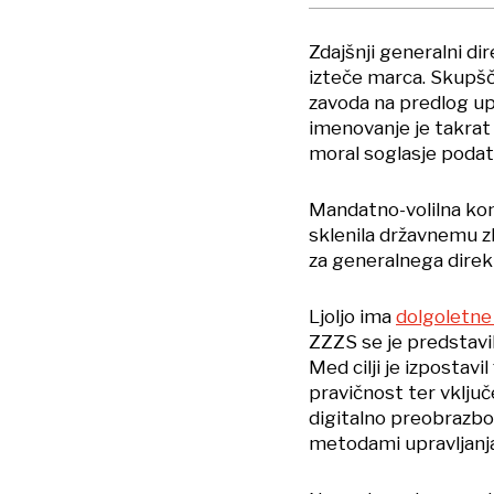
Zdajšnji generalni di
izteče marca. Skupšč
zavoda na predlog u
imenovanje je takrat 
moral soglasje podat
Mandatno-volilna komi
sklenila državnemu zb
za generalnega direk
Ljoljo ima
dolgoletne 
ZZZS se je predstavi
Med cilji je izpostav
pravičnost ter vklju
digitalno preobrazbo
metodami upravljanja