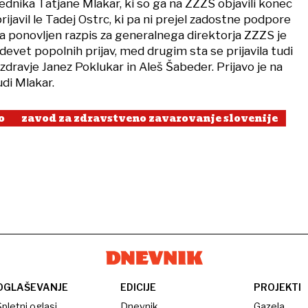
lednika Tatjane Mlakar, ki so ga na ZZZS objavili konec
rijavil le Tadej Ostrc, ki pa ni prejel zadostne podpore
 ponovljen razpis za generalnega direktorja ZZZS je
evet popolnih prijav, med drugim sta se prijavila tudi
zdravje Janez Poklukar in Aleš Šabeder. Prijavo je na
udi Mlakar.
o
zavod za zdravstveno zavarovanje slovenije
OGLAŠEVANJE
EDICIJE
PROJEKTI
pletni oglasi
Dnevnik
Gazela