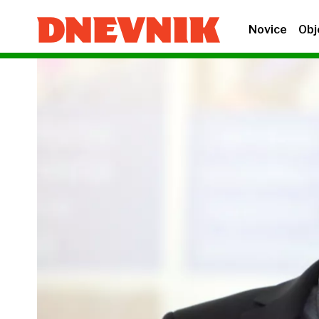
Novice
Obj