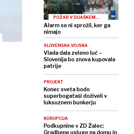
POŽAR V DIJAŠKEM
DOMU
Alarm se ni sprožil, ker ga
nimajo
SLOVENSKA VOJSKA
Vlada dala zeleno luč –
Slovenija bo znova kupovala
patrije
PROJEKT
Konec sveta bodo
superbogataši doživeli v
luksuznem bunkerju
KORUPCIJA
Podkupnine v ZD Žalec:
Gradbene usluge na domu in