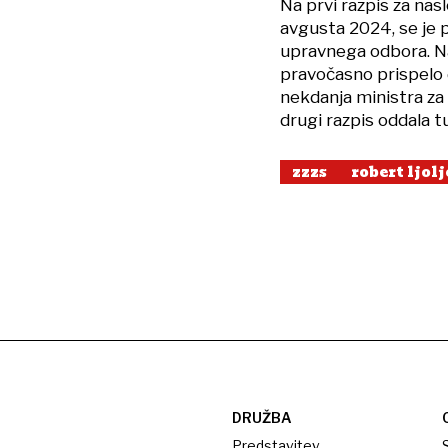
Na prvi razpis za nas
avgusta 2024, se je p
upravnega odbora. Na
pravočasno prispelo d
nekdanja ministra za 
drugi razpis oddala t
zzzs
robert ljolj
DRUŽBA
Predstavitev
S