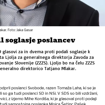
akar. Foto: Jaka Gasar
il soglasje poslancev
9 glasovi za in dvema proti podali soglasje k
a Ljolja za generalnega direktorja Zavoda za
vanje Slovenije (ZZZS). Ljoljo bo na čelu ZZZS
generalno direktorico Tatjano Mlakar.
podprli poslanci Svobode, razen Tomaža Laha, ki se je
li so ga tudi poslanci SD in NSi. V SDS so bili vzdržani,
vici, z izjemo Mihe Kordiša, ki je glasoval proti podaji
la tudi samostojna poslanka Mojca Šetinc Pašek,