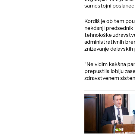
samostojni poslanec D
Kordiš je ob tem poud
nekdanji predsednik 
tehnološke zdravstven
administrativnih bre
zniževanje delavskih p
"Ne vidim kakšna pam
prepustila lobiju za
zdravstvenem sistemu