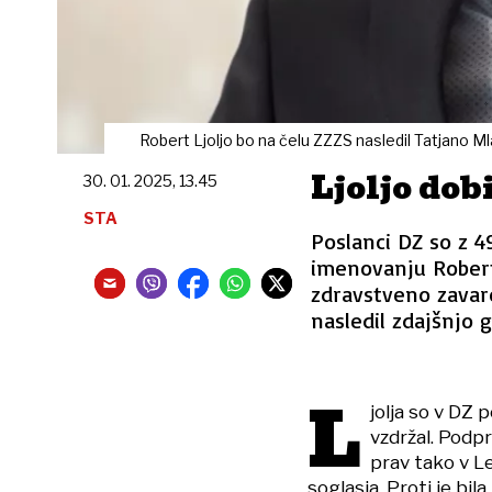
Robert Ljoljo bo na čelu ZZZS nasledil Tatjano Ml
Ljoljo dob
30. 01. 2025, 13.45
STA
Poslanci DZ so z 4
imenovanju Robert
zdravstveno zavaro
nasledil zdajšnjo 
L
jolja so v DZ 
vzdržal. Podpr
prav tako v Le
soglasja. Proti je bi