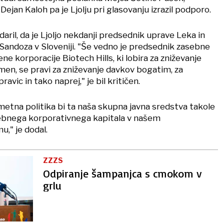
ejan Kaloh pa je Ljolju pri glasovanju izrazil podporo.
aril, da je Ljoljo nekdanji predsednik uprave Leka in
Sandoza v Sloveniji. "Še vedno je predsednik zasebne
e korporacije Biotech Hills, ki lobira za zniževanje
men, se pravi za zniževanje davkov bogatim, za
ravic in tako naprej," je bil kritičen.
etna politika bi ta naša skupna javna sredstva takole
sebnega korporativnega kapitala v našem
," je dodal.
ZZZS
Odpiranje šampanjca s cmokom v
grlu