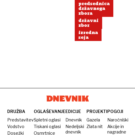
predsednica
državnega
zbora
državni
zbor
izredna
seja
DRUŽBA
OGLAŠEVANJE
EDICIJE
PROJEKTI
POGOJI
Predstavitev
Spletni oglasi
Dnevnik
Gazela
Naročniški
Vodstvo
Tiskani oglasi
Nedeljski
Zlata nit
Akcije in
dnevnik
nagradne
Dosežki
Osmrtnice