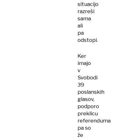
situacijo
razreši
sama
ali
pa
odstopi.
Ker
imajo
v
Svobodi
39
poslanskih
glasov,
podporo
preklicu
referenduma
pa so
že