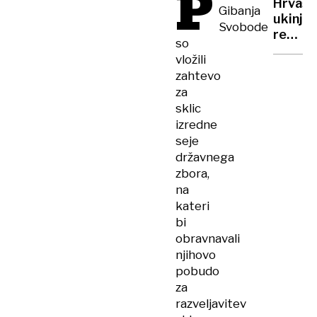
P
Hrvašk
kolesar
Gibanja
ukinja
Odgovo
Svobode
regulac
priseb
so
cen
in
vložili
goriva!
čut
zahtevo
za
za
pomoč
sklic
izredne
seje
državnega
zbora,
na
kateri
bi
obravnavali
njihovo
pobudo
za
razveljavitev