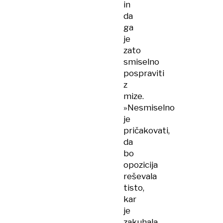
in
da
ga
je
zato
smiselno
pospraviti
z
mize.
»Nesmiselno
je
pričakovati,
da
bo
opozicija
reševala
tisto,
kar
je
zakuhala