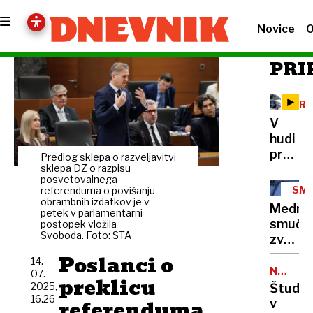
Novice
O
PRI
KRŠ
V
hudi
promet
Predlog sklepa o razveljavitvi
nesreč
sklepa DZ o razpisu
posvetovalnega
trčila
SMU
referenduma o povišanju
tri
obrambnih izdatkov je v
SKO
Medna
petek v parlamentarni
vozila:
smuča
postopek vložila
več
Svoboda. Foto: STA
zveza
ljudi
podprl
Poslanci o
poškod
14.
načrt
NEMŠKI
07.
ena
preklicu
TRG
o
2025,
Študija
smrtn
DELA
16.26
gradnji
referenduma
v
žrtev