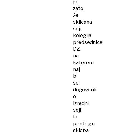
je
zato
že
sklicana
seja
kolegija
predsednice
DZ,
na
katerem
naj
bi
se
dogovorili
o
izredni
seji
in
predlogu
sklepa