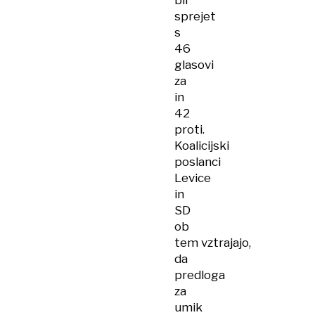
bil
sprejet
s
46
glasovi
za
in
42
proti.
Koalicijski
poslanci
Levice
in
SD
ob
tem vztrajajo,
da
predloga
za
umik