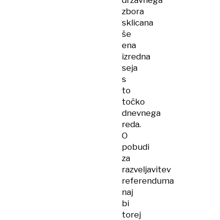
državnega
zbora
sklicana
še
ena
izredna
seja
s
to
točko
dnevnega
reda.
O
pobudi
za
razveljavitev
referenduma
naj
bi
torej