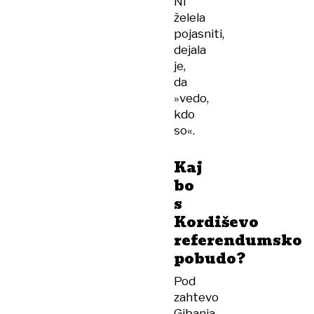
Ni
želela
pojasniti,
dejala
je,
da
»vedo,
kdo
so«.
Kaj
bo
s
Kordiševo
referendumsko
pobudo?
Pod
zahtevo
Gibanja