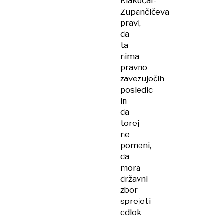
Klakočar-
Zupančičeva
pravi,
da
ta
nima
pravno
zavezujočih
posledic
in
da
torej
ne
pomeni,
da
mora
državni
zbor
sprejeti
odlok