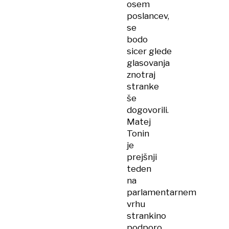
osem
poslancev,
se
bodo
sicer glede
glasovanja
znotraj
stranke
še
dogovorili.
Matej
Tonin
je
prejšnji
teden
na
parlamentarnem
vrhu
strankino
podporo