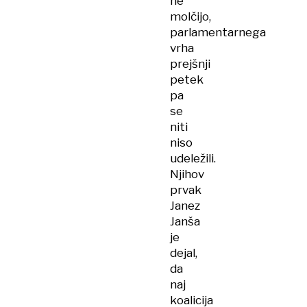
ne
molčijo,
parlamentarnega
vrha
prejšnji
petek
pa
se
niti
niso
udeležili.
Njihov
prvak
Janez
Janša
je
dejal,
da
naj
koalicija