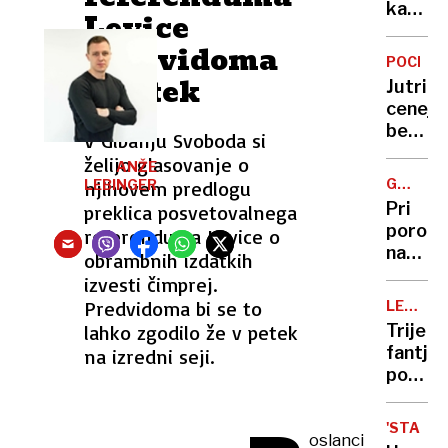
160-
kateri
Levice
metrs
poklici
predvidoma
skakal
bo
POCENI
v
nemog
v petek
Jutri
Ljubn
najti
cenejši
delavc
bencin,
V Gibanju Svoboda si
in
dizel
želijo glasovanje o
kje
ANŽE
in
bo
GORNJA
njihovem predlogu
LEBINGER
kurilno
RADGO
največ
Pri
preklica posvetovalnega
olje
odpušč
porod
referenduma Levice o
na
obrambnih izdatkih
domu
izvesti čimprej.
umrl
Predvidoma bi se to
LEPA
novoro
NOVICA
lahko zgodilo že v petek
Trije
Kdo
fantje
na izredni seji.
je bil
pomaga
zraven
hudo
poško
'STABILI
oslanci
gorsk