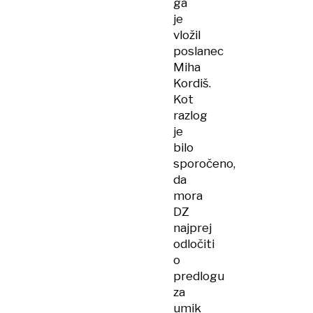
ga
je
vložil
poslanec
Miha
Kordiš.
Kot
razlog
je
bilo
sporočeno,
da
mora
DZ
najprej
odločiti
o
predlogu
za
umik