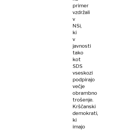
primer
vzdržali
v
NSi,
ki
v
javnosti
tako
kot
SDS
vseskozi
podpirajo
večje
obrambno
trošenje.
Krščanski
demokrati,
ki
imajo