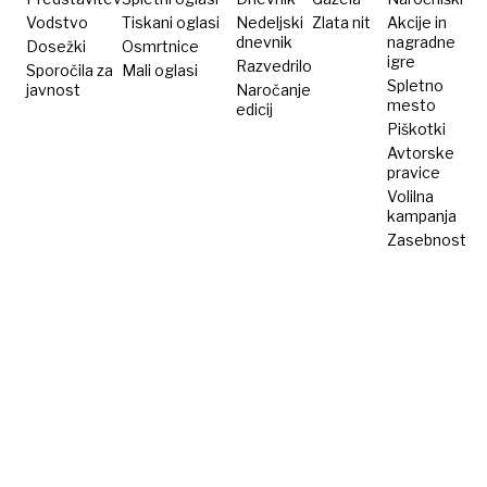
Vodstvo
Tiskani oglasi
Nedeljski
Zlata nit
Akcije in
dnevnik
nagradne
Dosežki
Osmrtnice
igre
Razvedrilo
Sporočila za
Mali oglasi
Spletno
javnost
Naročanje
mesto
edicij
Piškotki
Avtorske
pravice
Volilna
kampanja
Zasebnost