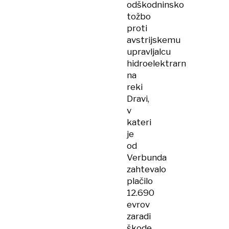
odškodninsko
tožbo
proti
avstrijskemu
upravljalcu
hidroelektrarn
na
reki
Dravi,
v
kateri
je
od
Verbunda
zahtevalo
plačilo
12.690
evrov
zaradi
škode