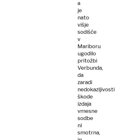
a
je
nato
višje
sodišče
v
Mariboru
ugodilo
pritožbi
Verbunda,
da
zaradi
nedokazljivosti
škode
izdaja
vmesne
sodbe
ni
smotrna,
in