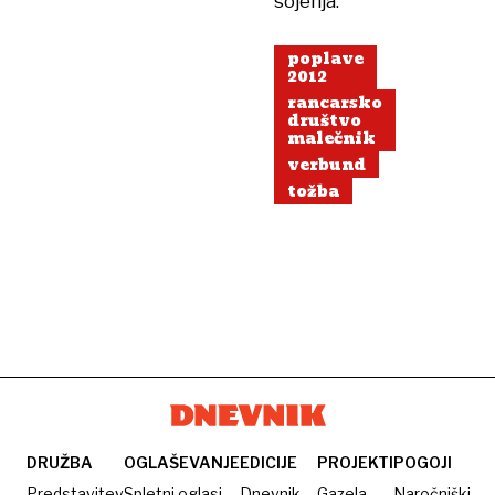
sojenja.
poplave
2012
rancarsko
društvo
malečnik
verbund
tožba
DRUŽBA
OGLAŠEVANJE
EDICIJE
PROJEKTI
POGOJI
Predstavitev
Spletni oglasi
Dnevnik
Gazela
Naročniški