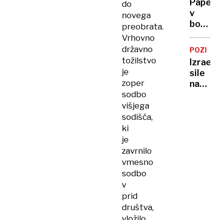
Papež
do
poskusi
v
novega
jutri
božič
preobrata.
nagovo
Vrhovno
pozval
državno
POZIV
h
tožilstvo
Izrael
končan
je
sile
spopa
zoper
napred
sodbo
za
več
višjega
kilome
sodišča,
globlje
ki
v
je
Sirijo
zavrnilo
vmesno
sodbo
v
prid
društva,
vložilo