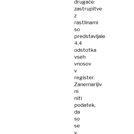
drugače:
zastrupitve
z
rastlinami
so
predstavljale
4,4
odstotka
vseh
vnosov
v
register.
Zanemarljiv
ni
niti
podatek,
da
so
se
v