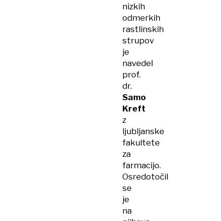
nizkih
odmerkih
rastlinskih
strupov
je
navedel
prof.
dr.
Samo
Kreft
z
ljubljanske
fakultete
za
farmacijo.
Osredotočil
se
je
na