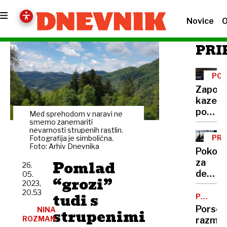
Novice
O
PRI
PO
GOL
Zaporn
kazen:
podjet
Med sprehodom v naravi ne
pomag
smemo zanemariti
nevarnosti strupenih rastlin.
Karitas
PRE
Fotografija je simbolična.
nazadn
Foto: Arhiv Dnevnika
PRA
Pokojn
pa je
Pomlad
za
26.
ogoljuf
decem
05.
strank
“grozi”
2023,
so
20.53
tudi s
na
POSLOV
POTEZA
računi
Porsch
NINA
strupenimi
že
ROZMAN
razmišl