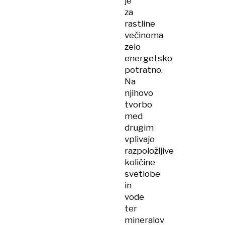
je
za
rastline
večinoma
zelo
energetsko
potratno.
Na
njihovo
tvorbo
med
drugim
vplivajo
razpoložljive
količine
svetlobe
in
vode
ter
mineralov