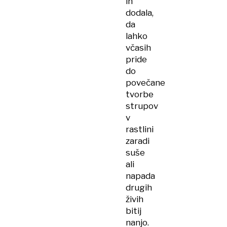
in
dodala,
da
lahko
včasih
pride
do
povečane
tvorbe
strupov
v
rastlini
zaradi
suše
ali
napada
drugih
živih
bitij
nanjo.