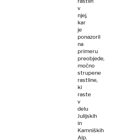
rastlin
v
njej,
kar
je
ponazoril
na
primeru
preobjede,
močno
strupene
rastline,
ki
raste
v
delu
Julijskih
in
Kamniških
Alp.