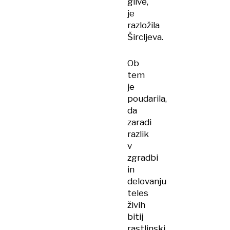
glive,
je
razložila
Šircljeva.
Ob
tem
je
poudarila,
da
zaradi
razlik
v
zgradbi
in
delovanju
teles
živih
bitij
rastlinski