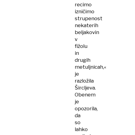
recimo
izničimo
strupenost
nekaterih
beljakovin
v
fižolu
in
drugih
metuljnicah,«
je
razložila
Šircljeva.
Obenem
je
opozorila,
da
so
lahko