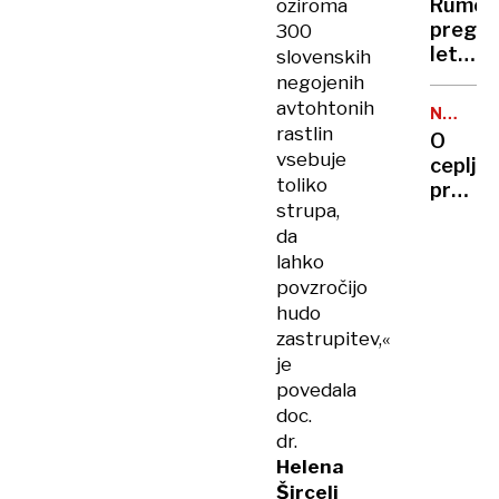
Rumen
oziroma
pregle
300
leta:
slovenskih
Nataša
negojenih
Pirc
avtohtonih
NALEZLJ
Musar
rastlin
BOLEZN
O
je
vsebuje
cepljen
pela,
toliko
proti
Robert
strupa,
norica
Golob
da
bodo
uplenil
lahko
tehtali
cvetač
povzročijo
starši
Andrej
hudo
Staret
zastrupitev,«
so
je
napodil
povedala
doc.
dr.
Helena
Šircelj