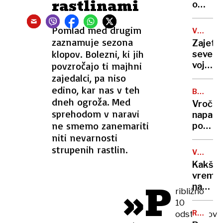
rastlinami
danes
o
večins
prevz
Pomlad med drugim
VOJNA
Bugatt
V
zaznamuje sezona
Zajet
Rimca
UKRAJIN
klopov. Bolezni, ki jih
severn
povzročajo ti majhni
vojak
naj
zajedalci, pa niso
bi
edino, kar nas v teh
BOŽIČN
umrl
dneh ogroža. Med
VESELJ
Vroček
sprehodom v naravi
napadli
ne smemo zanemariti
policis
niti nevarnosti
mladol
strelja
strupenih rastlin.
VREMEN
z
NAPOVE
Kakšn
očetov
vreme
pištolo
»P
nas
ribližno
čaka
10
za
RUMENE
odstotkov
silves
NOVICE