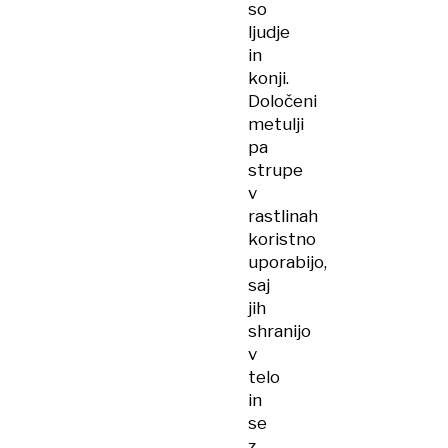
so
ljudje
in
konji.
Določeni
metulji
pa
strupe
v
rastlinah
koristno
uporabijo,
saj
jih
shranijo
v
telo
in
se
z