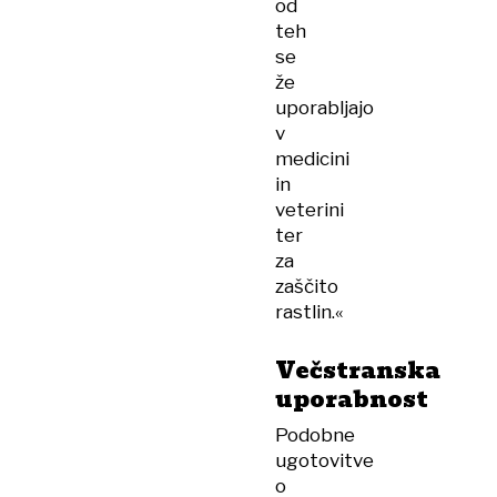
od
teh
se
že
uporabljajo
v
medicini
in
veterini
ter
za
zaščito
rastlin.«
Večstranska
uporabnost
Podobne
ugotovitve
o