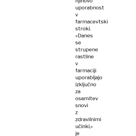
njihovo
uporabnost
v
farmacevtski
stroki.
»Danes
se
strupene
rastline
v
farmaciji
uporabljajo
izključno
za
osamitev
snovi
z
zdravilnimi
učinki,«
je