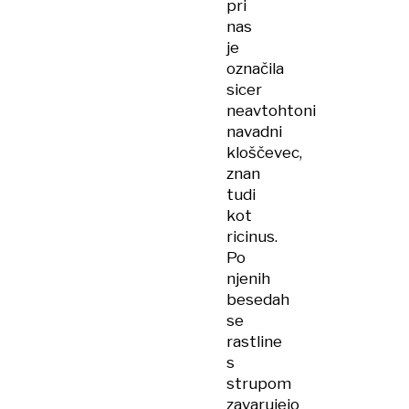
pri
nas
je
označila
sicer
neavtohtoni
navadni
kloščevec,
znan
tudi
kot
ricinus.
Po
njenih
besedah
se
rastline
s
strupom
zavarujejo