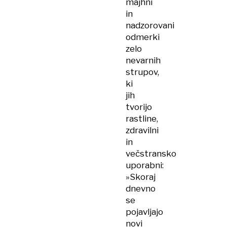
majhni
in
nadzorovani
odmerki
zelo
nevarnih
strupov,
ki
jih
tvorijo
rastline,
zdravilni
in
večstransko
uporabni:
»Skoraj
dnevno
se
pojavljajo
novi