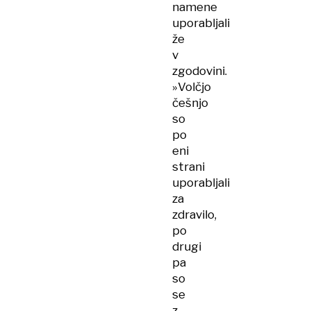
namene
uporabljali
že
v
zgodovini.
»Volčjo
češnjo
so
po
eni
strani
uporabljali
za
zdravilo,
po
drugi
pa
so
se
z