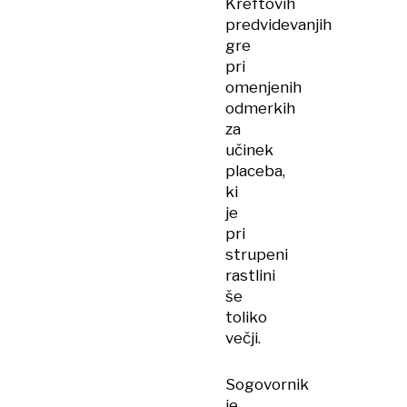
Kreftovih
predvidevanjih
gre
pri
omenjenih
odmerkih
za
učinek
placeba,
ki
je
pri
strupeni
rastlini
še
toliko
večji.
Sogovornik
je