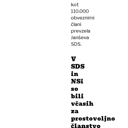
kot
110.000
obveznimi
člani
prevzela
Janševa
SDS.
V
SDS
in
NSi
so
bili
včasih
za
prostovoljno
članstvo