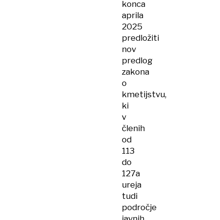
konca
aprila
2025
predložiti
nov
predlog
zakona
o
kmetijstvu,
ki
v
členih
od
113
do
127a
ureja
tudi
področje
javnih