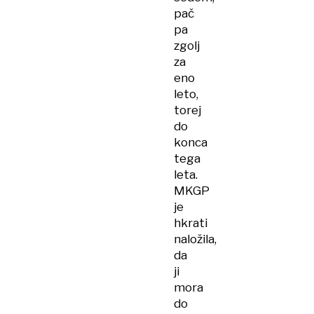
pač
pa
zgolj
za
eno
leto,
torej
do
konca
tega
leta.
MKGP
je
hkrati
naložila,
da
ji
mora
do