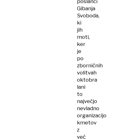
poslanci
Gibanja
Svoboda,
ki
jih
moti,
ker
je
po
zborničnih
volitvah
oktobra
lani
to
največjo
nevladno
organizacijo
kmetov
z
več