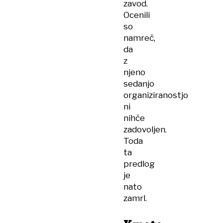
zavod.
Ocenili
so
namreč,
da
z
njeno
sedanjo
organiziranostjo
ni
nihče
zadovoljen.
Toda
ta
predlog
je
nato
zamrl.