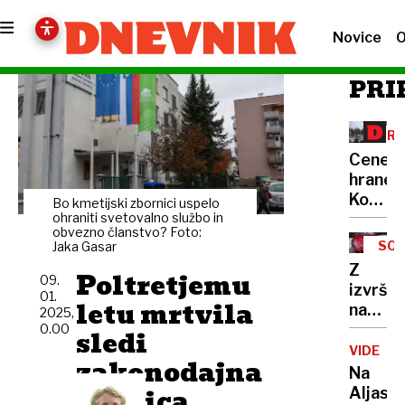
Novice
O
PRI
PRI
POD
Cene
hrane:
Koliko
Bo kmetijski zbornici uspelo
znašaj
ohraniti svetovalno službo in
obvezno članstvo? Foto:
marže
SO
Jaka Gasar
sloven
Z
Poltretjemu
trgovc
09.
izvršb
01.
letu mrtvila
nad
2025,
izvršit
0.00
sledi
Požarja
VIDEO
zakonodajna
Začelo
Na
se je
mrzlica
Aljaski