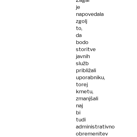
Žagar
je
napovedala
zgolj
to,
da
bodo
storitve
javnih
služb
približali
uporabniku,
torej
kmetu,
zmanjšali
naj
bi
tudi
administrativno
obremenitev