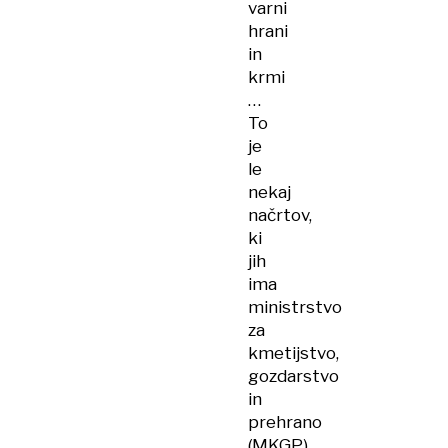
varni
hrani
in
krmi
…
To
je
le
nekaj
načrtov,
ki
jih
ima
ministrstvo
za
kmetijstvo,
gozdarstvo
in
prehrano
(MKGP)