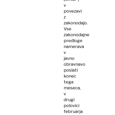
v
povezavi
z
zakonodajo.
Vse
zakonodajne
predloge
namerava
v
javno
obravnavo
poslati
konec
tega
meseca,
v
drugi
polovici
februarja