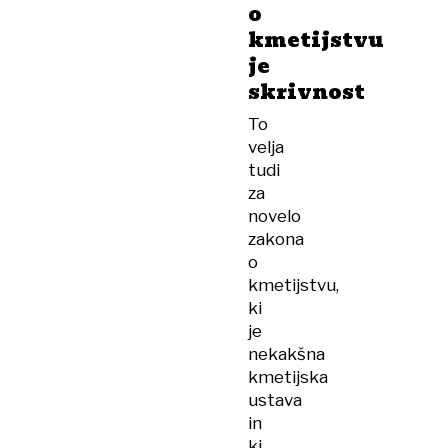
o
kmetijstvu
je
skrivnost
To
velja
tudi
za
novelo
zakona
o
kmetijstvu,
ki
je
nekakšna
kmetijska
ustava
in
ki