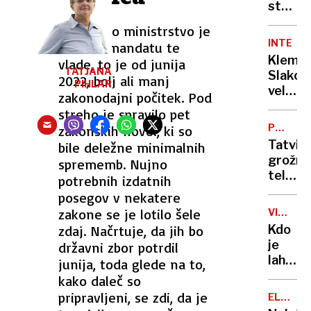
z
strmog
luksuz
ameriš
Kmetijsko ministrstvo je
ferrar
vojašk
INTERVJ
imelo v mandatu te
letalo.
Kleme
vlade, to je od junija
Poglej
TATJANA
Slakonj
2022, bolj ali manj
posne
PIHLAR
veliki
zakonodajni počitek. Pod
favorit
streho je spravilo pet
za
PREDLO
zakonskih novel, ki so
zmago
ZAKON
Tatvine
bile deležne minimalnih
na
grožnje
sprememb. Nujno
Emi
telesn
potrebnih izdatnih
poškod
posegov v nekatere
Mladol
zakone se je lotilo šele
VISOKO
krimina
ŠOLSTV
zdaj. Načrtuje, da jih bo
Kdo
v
je
državni zbor potrdil
porast
lahko
junija, toda glede na to,
študen
kako daleč so
s
pripravljeni, se zdi, da je
ELEKTR
posebn
ENERGI