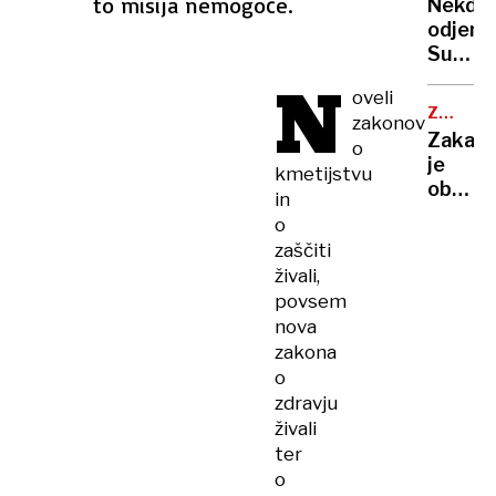
to misija nemogoče.
Nekdan
potreb
odjema
SunCon
N
tik
oveli
pred
ZDRAVI
zakonov
odklo
BREZ
Zakaj
o
elektr
RECEPT
je
kmetijstvu
obisk
in
lekarn
o
vse
zaščiti
dražji
živali,
povsem
nova
zakona
o
zdravju
živali
ter
o