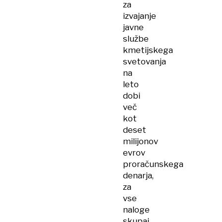
za
izvajanje
javne
službe
kmetijskega
svetovanja
na
leto
dobi
več
kot
deset
milijonov
evrov
proračunskega
denarja,
za
vse
naloge
skupaj