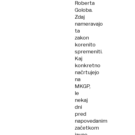
Roberta
Goloba.
Zdaj
nameravajo
ta
zakon
korenito
spremeniti.
Kaj
konkretno
načrtujejo
na
MKGP,
le
nekaj
dni
pred
napovedanim
začetkom
javne