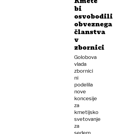
Kmete
bi
osvobodili
obveznega
članstva
v
zbornici
Golobova
vlada
zbornici
ni
podelila
nove
koncesije
za
kmetijsko
svetovanje
za
sedem,