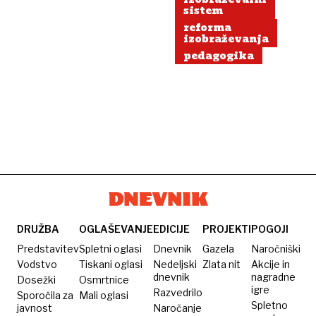
sistem
reforma
izobraževanja
pedagogika
DRUŽBA
OGLAŠEVANJE
EDICIJE
PROJEKTI
POGOJI
Predstavitev
Spletni oglasi
Dnevnik
Gazela
Naročniški
Vodstvo
Tiskani oglasi
Nedeljski
Zlata nit
Akcije in
dnevnik
nagradne
Dosežki
Osmrtnice
igre
Razvedrilo
Sporočila za
Mali oglasi
Spletno
javnost
Naročanje