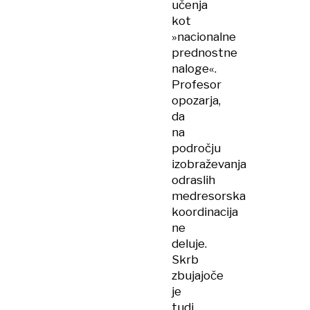
učenja
kot
»nacionalne
prednostne
naloge«.
Profesor
opozarja,
da
na
področju
izobraževanja
odraslih
medresorska
koordinacija
ne
deluje.
Skrb
zbujajoče
je
tudi,