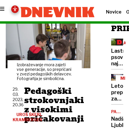
Novice
O
PRI
ZAŠ
ŽIV
Lastni
psov
naj
Izobraževanje mora zajeti
bi
vse generacije, so prepričani
v zvezi pedagoških delavcev.
naložili
MIN
Fotografija je simbolična.
novo
MEN
Leto
Pedagoški
dajate
29.
prepih
03.
strokovnjaki
za
2023,
minist
20.36
z visokimi
Robert
PARKIR
UROŠ ŠKERL
pričakovanji
HIŠA
Goloba
Nadško
KRAMBERGER
POD
Ljublja
TRŽNIC