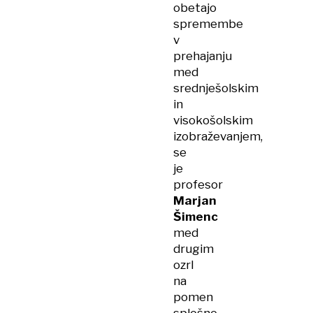
obetajo
spremembe
v
prehajanju
med
srednješolskim
in
visokošolskim
izobraževanjem,
se
je
profesor
Marjan
Šimenc
med
drugim
ozrl
na
pomen