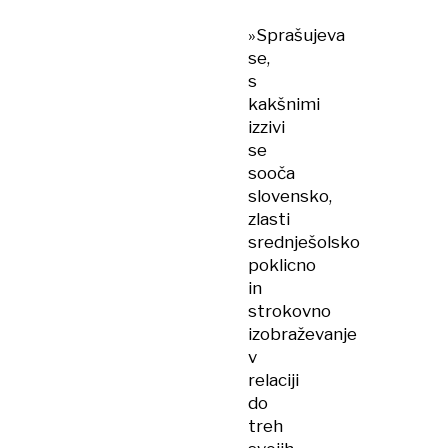
»Sprašujeva
se,
s
kakšnimi
izzivi
se
sooča
slovensko,
zlasti
srednješolsko
poklicno
in
strokovno
izobraževanje
v
relaciji
do
treh