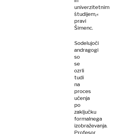
in
univerzitetnim
študijem,«
pravi
Šimenc.
Sodelujoči
andragogi
so
se
ozrli
tudi
na
proces
učenja
po
zaključku
formalnega
izobraževanja.
Profesor