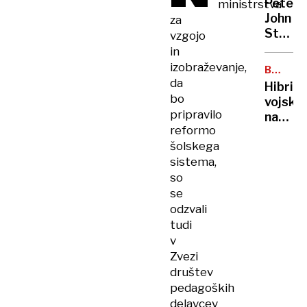
Peter
ministrstva
priho
John
za
Trump
Steven
vzgojo
Ob
in
takšn
izobraževanje,
BALTSK
odnos
MORJE
da
Hibrid
PZS
bo
vojsko
ne
pripravilo
na
gre
reformo
morsk
več
šolskega
dnu
sistema,
so
se
odzvali
tudi
v
Zvezi
društev
pedagoških
delavcev