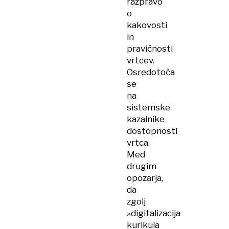
razpravo
o
kakovosti
in
pravičnosti
vrtcev.
Osredotoča
se
na
sistemske
kazalnike
dostopnosti
vrtca.
Med
drugim
opozarja,
da
zgolj
»digitalizacija
kurikula