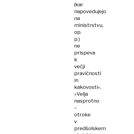
(kar
napovedujejo
na
ministrstvu,
op.
p.)
ne
prispeva
k
večji
pravičnosti
in
kakovosti«.
»Velja
nasprotno
–
otroke
v
predšolskem