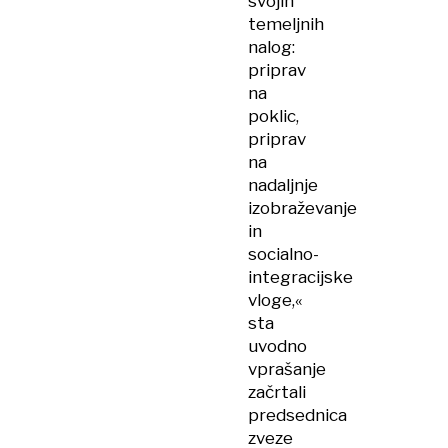
svojih
temeljnih
nalog:
priprav
na
poklic,
priprav
na
nadaljnje
izobraževanje
in
socialno-
integracijske
vloge,«
sta
uvodno
vprašanje
začrtali
predsednica
zveze