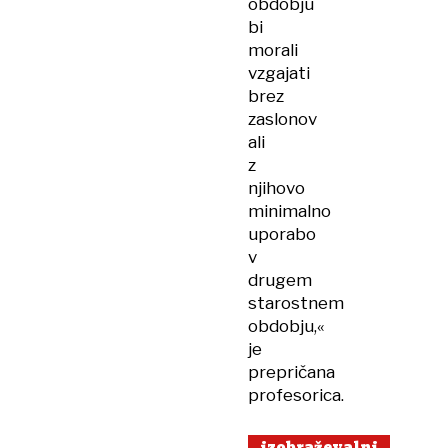
obdobju
bi
morali
vzgajati
brez
zaslonov
ali
z
njihovo
minimalno
uporabo
v
drugem
starostnem
obdobju,«
je
prepričana
profesorica.
izobraževalni