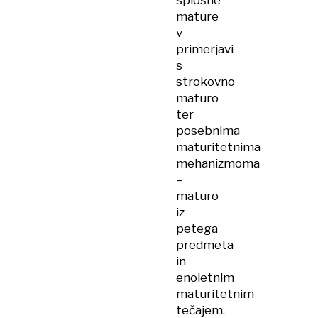
splošne
mature
v
primerjavi
s
strokovno
maturo
ter
posebnima
maturitetnima
mehanizmoma
–
maturo
iz
petega
predmeta
in
enoletnim
maturitetnim
tečajem.