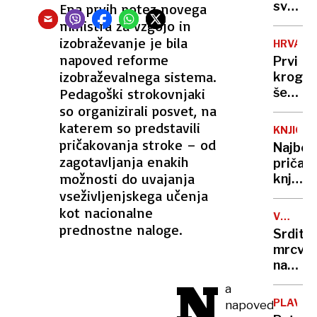
svari
Ena prvih potez novega
pred
ministra za vzgojo in
občins
izobraževanje je bila
HRVAŠK
projek
napoved reforme
Prvi
izobraževalnega sistema.
krog
Pedagoški strokovnjaki
še
ne
so organizirali posvet, na
bo
katerem so predstavili
KNJIGE
prines
pričakovanja stroke – od
Najbolj
zmagov
zagotavljanja enakih
pričak
možnosti do uvajanja
knjižni
vseživljenjskega učenja
naslovi
v
kot nacionalne
VOJNA
2025
prednostne naloge.
V
Srdito
UKRAJIN
mrcvar
na
N
fronti
a
pred
PLAVAN
napoved
skoraj