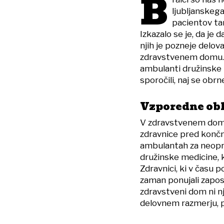
B
ljubljanskeg
pacientov ta
Izkazalo se je, da je 
njih je pozneje delov
zdravstvenem domu. P
ambulanti družinske 
sporočili, naj se obr
Vzporedne obl
V zdravstvenem domu 
zdravnice pred končn
ambulantah za neopre
družinske medicine, k
Zdravnici, ki v času
zaman ponujali zaposl
zdravstveni dom ni nj
delovnem razmerju, pa