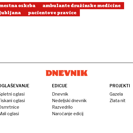
mestna oskrba
ambulante družinske medicine
jubljana
pacientove pravice
OGLAŠEVANJE
EDICIJE
PROJEKTI
pletni oglasi
Dnevnik
Gazela
iskani oglasi
Nedeljski dnevnik
Zlata nit
Osmrtnice
Razvedrilo
ali oglasi
Naročanje edicij