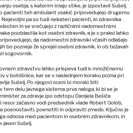
nju osebja, s katerim imajo stike, je izpostavil Sušelj.
ko pacienti teh ambulant vsakič pripovedujejo drugemu
 Nejevoljni pa so tudi nekateri pacienti, ki zdravnika
 odsoten in se srečujejo z različnimi nadomestnimi
naka pooblastila kot osebni zdravnik, a je v praksi lahko
pripovedujejo, da nadomestni zdravniki včasih odlašajo
 jih bo pozneje že sprejel osebni zdravnik, in ob težavah
el sogovornik.
novnem zdravstvu lahko prispeva tudi k množičnemu
v v bolnišnice, kar se v naslednjem koraku pozna pri
vlja Sušelj. Po njegovi oceni bi moralo biti
v tem delu javnega sistema prva naloga, ki bi se je
i minister za zdravje (po odstopu Danijela Bešiča
 resor začasno vodi predsednik vlade Robert Golob,
eba poenostaviti, poenotiti in odpraviti zmedo. Ključno je
nega odnosa med pacientom in osebnim zdravnikom, in
e jasen Sušelj.