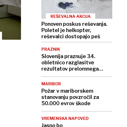
REŠEVALNA AKCIJA
Ponoven poskus reševanja.
Poletel je helkopter,
reševalci dostopajo peš
PRAZNIK
Slovenija praznuje 34.
obletnico razglasitve
rezultatov prelomnega
plebiscita
MARIBOR
Požar v mariborskem
stanovanju povzročil za
50.000 evrov škode
VREMENSKA NAPOVED
Jasno bo