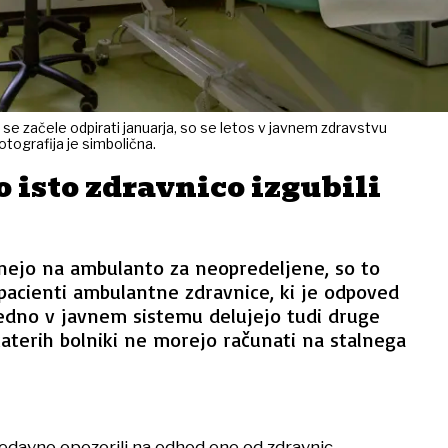
se začele odpirati januarja, so se letos v javnem zdravstvu
tografija je simbolična.
o isto zdravnico izgubili
rnejo na ambulanto za neopredeljene, so to
i pacienti ambulantne zdravnice, ki je odpoved
redno v javnem sistemu delujejo tudi druge
 katerih bolniki ne morejo računati na stalnega
nedavno opozorili na odhod ene od zdravnic