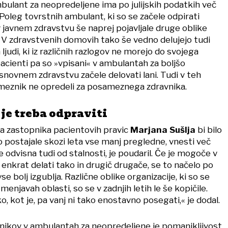
mbulant za neopredeljene ima po julijskih podatkih več
oleg tovrstnih ambulant, ki so se začele odpirati
 v javnem zdravstvu še naprej pojavljale druge oblike
V zdravstvenih domovih tako še vedno delujejo tudi
judi, ki iz različnih razlogov ne morejo do svojega
acienti pa so »vpisani« v ambulantah za boljšo
snovnem zdravstvu začele delovati lani. Tudi v teh
eznik ne opredeli za posameznega zdravnika.
je treba odpraviti
ga zastopnika pacientovih pravic
Marjana Sušlja
bi bilo
o postajale skozi leta vse manj pregledne, vnesti več
e odvisna tudi od stalnosti, je poudaril. Če je mogoče v
nkrat delati tako in drugič drugače, se to načelo po
 bolj izgublja. Različne oblike organizacije, ki so se
menjavah oblasti, so se v zadnjih letih le še kopičile.
ko, kot je, pa vanj ni tako enostavno posegati,« je dodal.
lnikov v ambulantah za neopredeljene je pomanjkljivost