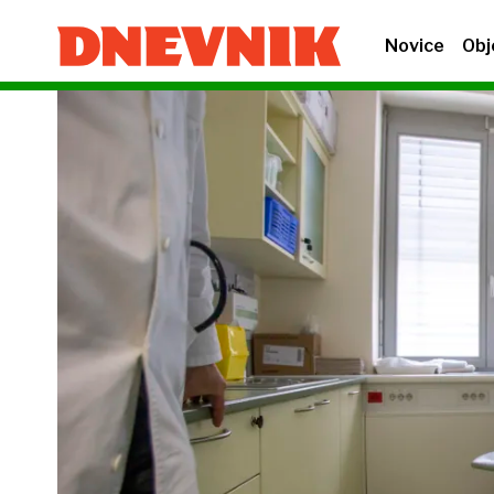
Novice
Obj