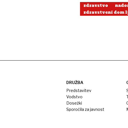
zdravstvo
nado
zdravstveni dom l
DRUŽBA
Predstavitev
S
Vodstvo
T
Dosežki
Sporočila za javnost
M