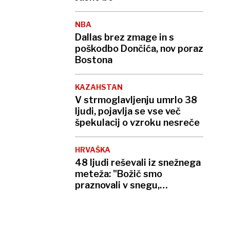
NBA
Dallas brez zmage in s
poškodbo Dončića, nov poraz
Bostona
KAZAHSTAN
V strmoglavljenju umrlo 38
ljudi, pojavlja se vse več
špekulacij o vzroku nesreče
HRVAŠKA
48 ljudi reševali iz snežnega
meteža: "Božič smo
praznovali v snegu,
zmrznjeni, a srečni"