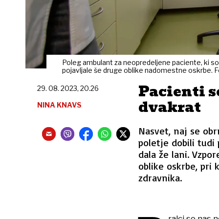
Poleg ambulant za neopredeljene paciente, ki so 
pojavljale še druge oblike nadomestne oskrbe. Fo
Pacienti s
29. 08. 2023, 20.26
dvakrat
NINA KNAVS
Nasvet, naj se ob
poletje dobili tud
dala že lani. Vzpo
oblike oskrbe, pri
zdravnika.
ralci so nas 