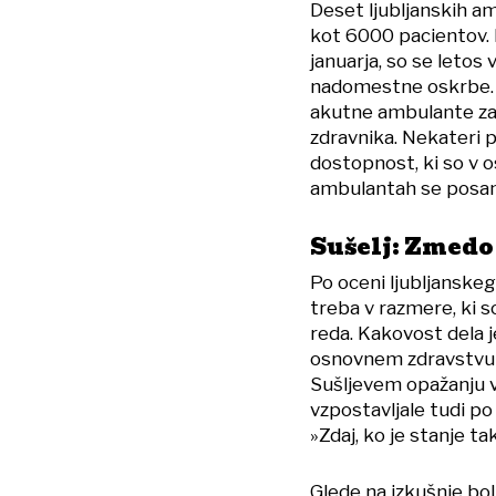
Deset ljubljanskih a
kot 6000 pacientov. P
januarja, so se letos
nadomestne oskrbe. 
akutne ambulante za l
zdravnika. Nekateri p
dostopnost, ki so v o
ambulantah se posam
Sušelj: Zmedo 
Po oceni ljubljanske
treba v razmere, ki s
reda. Kakovost dela j
osnovnem zdravstvu e
Sušljevem opažanju vse
vzpostavljale tudi po 
»Zdaj, ko je stanje ta
Glede na izkušnje bo