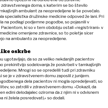
a zdravstvenega doma, s katerim se bo število
mkajšnjih ambulant za neopredeljene le še povečalo.
dala specialistka družinske medicine odpoved že lani. Pri
ala na podlagi podjemne pogodbe, so pojasnili v
acientom, ki so v tem obdobju ostali »registrirani« v
medicine omenjene zdravnice, so to poletje sicer
nejo na ambulanto za neopredeljene.
ike oskrbe
ugotavljajo, da so za veliko nekdanjih pacientov
o prekinitvijo sodelovanja že poskrbeli v tamkajšnjih
deljene. Mnogi so se opredelili tudi pri zdravniku
i se je v zdravstvenem domu zaposlil z junijem.
 pogodbenega dela pacientov ni mogla opredeljevati, so
itev, so zatrdili v zdravstvenem domu. »Dokazil, da
en edini delodajalec oziroma da z njim ni v odvisnem
 ni želela posredovati,« so dodali.