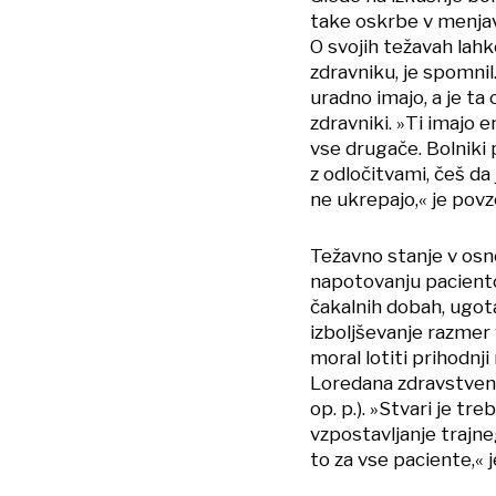
take oskrbe v menjava
O svojih težavah lah
zdravniku, je spomnil.
uradno imajo, a je ta
zdravniki. »Ti imajo e
vse drugače. Bolniki 
z odločitvami, češ da
ne ukrepajo,« je povz
Težavno stanje v os
napotovanju paciento
čakalnih dobah, ugota
izboljševanje razmer 
moral lotiti prihodnj
Loredana zdravstveni
op. p.). »Stvari je tr
vzpostavljanje traj
to za vse paciente,« j