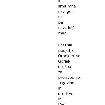
in
limitirana
navzgor,
ne
pa
navzdol,"
meni.
Lastnik
podjetja
Orodjarstvo
Gorjak
družba
za
proizvodnjo,
trgovino
in
storitve
iz
Rač