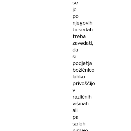
se
je
po
njegovih
besedah
treba
zavedati,
da
si
podjetja
božičnico
lahko
privoščijo
v
različnih
višinah
ali
pa
sploh
nimajo