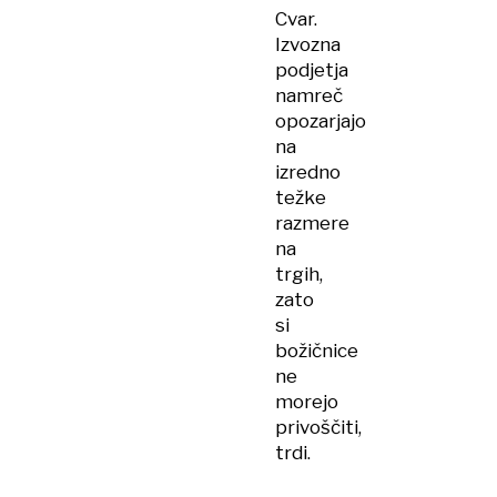
Cvar.
Izvozna
podjetja
namreč
opozarjajo
na
izredno
težke
razmere
na
trgih,
zato
si
božičnice
ne
morejo
privoščiti,
trdi.