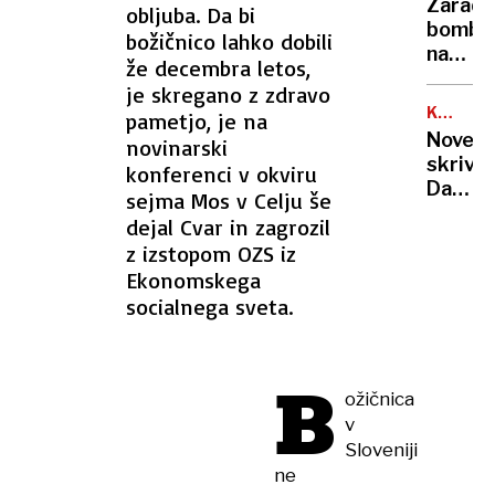
Zaradi
obljuba. Da bi
dijaka,
bombe
božičnico lahko dobili
dogod
na
posnel
že decembra letos,
gradbi
je skregano z zdravo
so
KNJIŽN
pametjo, je na
evakuir
USPEŠN
Nove
novinarski
šolo
skrivn
konferenci v okviru
in
Dana
sejma Mos v Celju še
otroke
Browna
poslali
dejal Cvar in zagrozil
avtorj
domov
z izstopom OZS iz
Da
Ekonomskega
Vincije
socialnega sveta.
šifre
B
ožičnica
v
Sloveniji
ne