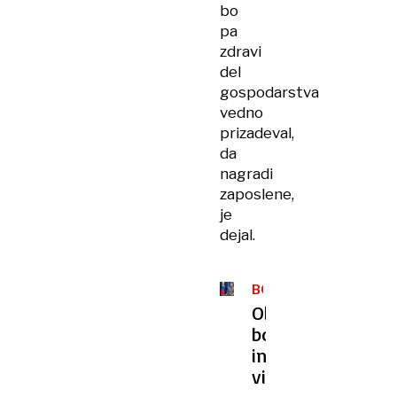
bo
pa
zdravi
del
gospodarstva
vedno
prizadeval,
da
nagradi
zaposlene,
je
dejal.
BOŽIČNICA
Obvezna
božičnica
in
višji