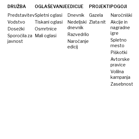
DRUŽBA
OGLAŠEVANJE
EDICIJE
PROJEKTI
POGOJI
Predstavitev
Spletni oglasi
Dnevnik
Gazela
Naročniški
Vodstvo
Tiskani oglasi
Nedeljski
Zlata nit
Akcije in
dnevnik
nagradne
Dosežki
Osmrtnice
igre
Razvedrilo
Sporočila za
Mali oglasi
Spletno
javnost
Naročanje
mesto
edicij
Piškotki
Avtorske
pravice
Volilna
kampanja
Zasebnost