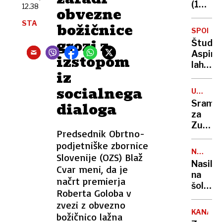
sodelo
(1932–
12.38
obvezne
2025):
STA
božičnice
Frizer,
SPODB
zaupni
grozi z
Študija
mojste
Aspirin
izstopom
ježka
lahko
iz
prepol
tvegan
socialnega
UMETN
da
INTELI
Sramo
dialoga
se
za
ponovi
Zucke
rak
Predsednik Obrtno-
ob
debele
podjetniške zbornice
predst
čreves
NOVO
Slovenije (OZS) Blaž
tehnol
MESTO
Nasilje
Cvar meni, da je
čudeža
na
ki ni
načrt premierja
šoli:
deloval
Roberta Goloba v
Ponižev
zvezi z obvezno
in
KANAL
božičnico lažna
poškod