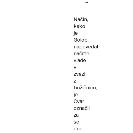
prag
za
normirance
Način,
kako
je
Golob
napovedal
načrte
vlade
v
zvezi
z
božičnico,
je
Cvar
označil
za
še
eno