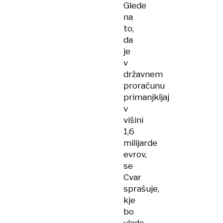
Glede
na
to,
da
je
v
državnem
proračunu
primanjkljaj
v
višini
1,6
milijarde
evrov,
se
Cvar
sprašuje,
kje
bo