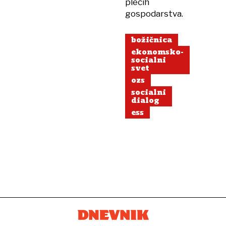
plečih
gospodarstva.
božičnica
ekonomsko-
socialni
svet
ozs
socialni
dialog
ess