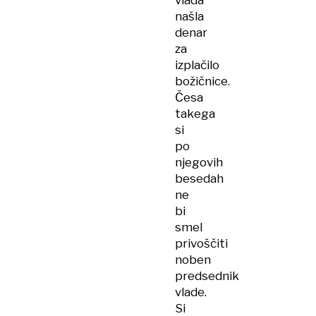
vlada
našla
denar
za
izplačilo
božičnice.
Česa
takega
si
po
njegovih
besedah
ne
bi
smel
privoščiti
noben
predsednik
vlade.
Si