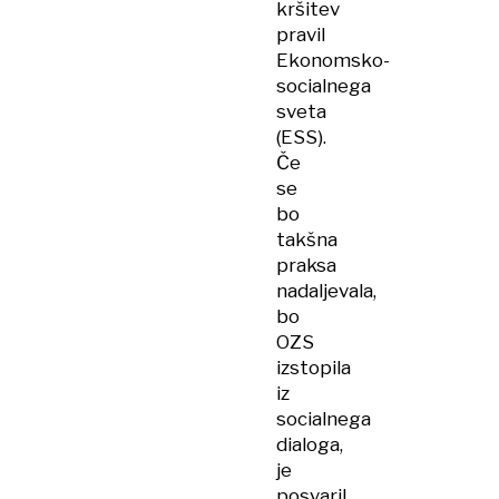
kršitev
pravil
Ekonomsko-
socialnega
sveta
(ESS).
Če
se
bo
takšna
praksa
nadaljevala,
bo
OZS
izstopila
iz
socialnega
dialoga,
je
posvaril.