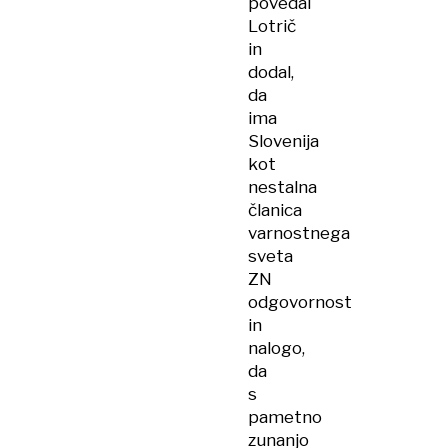
povedal
Lotrič
in
dodal,
da
ima
Slovenija
kot
nestalna
članica
varnostnega
sveta
ZN
odgovornost
in
nalogo,
da
s
pametno
zunanjo