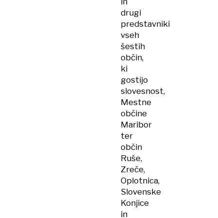
in
drugi
predstavniki
vseh
šestih
občin,
ki
gostijo
slovesnost,
Mestne
občine
Maribor
ter
občin
Ruše,
Zreče,
Oplotnica,
Slovenske
Konjice
in