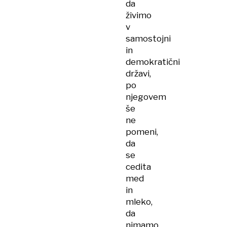
da
živimo
v
samostojni
in
demokratični
državi,
po
njegovem
še
ne
pomeni,
da
se
cedita
med
in
mleko,
da
nimamo