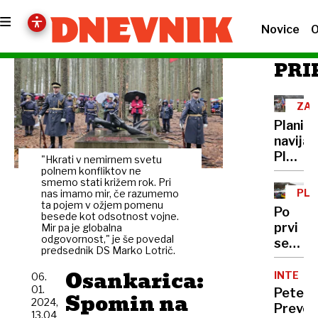
Novice
O
PRI
ZAK
PLA
Planišk
navijači
Planica
"Hkrati v nemirnem svetu
je
polnem konfliktov ne
smemo stati križem rok. Pri
tudi
PLA
nas imamo mir, če razumemo
v
ta pojem v ožjem pomenu
Po
besede kot odsotnost vojne.
dežju
prvi
Mir pa je globalna
poseb
odgovornost," je še povedal
seriji
praznik
predsednik DS Marko Lotrič.
Sloveni
Osankarica:
tretja
INTERVJ
06.
01.
Peter
Spomin na
2024,
Prevc:
13.04