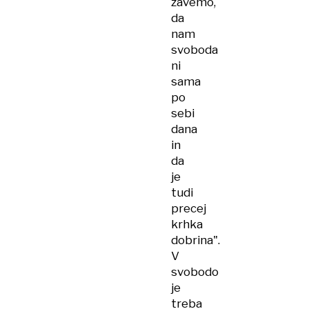
zavemo,
da
nam
svoboda
ni
sama
po
sebi
dana
in
da
je
tudi
precej
krhka
dobrina".
V
svobodo
je
treba