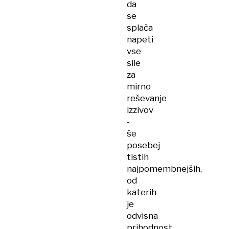
da
se
splača
napeti
vse
sile
za
mirno
reševanje
izzivov
-
še
posebej
tistih
najpomembnejših,
od
katerih
je
odvisna
prihodnost