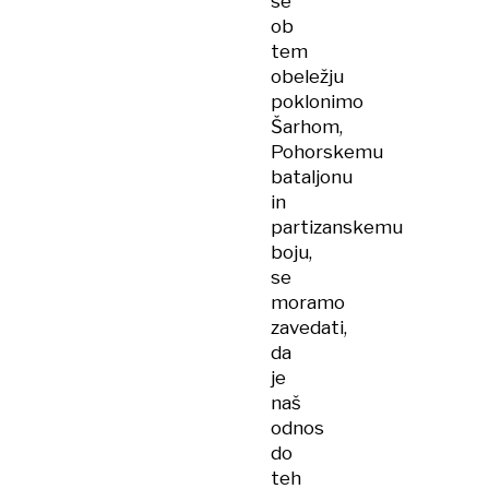
se
ob
tem
obeležju
poklonimo
Šarhom,
Pohorskemu
bataljonu
in
partizanskemu
boju,
se
moramo
zavedati,
da
je
naš
odnos
do
teh