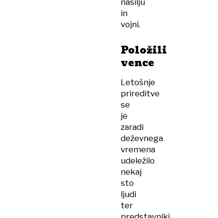
nasilju
in
vojni.
Položili
vence
Letošnje
prireditve
se
je
zaradi
deževnega
vremena
udeležilo
nekaj
sto
ljudi
ter
predstavniki