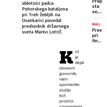
Prepir
obletnici padca
najvišj
sta
Pohorskega bataljona
IQ in
se,
pri Treh žebljih na
kje
kdo
smo
Osankarici povedal
je bil
Sloven
NALOŽB
predsednik državnega
dlje
Previd
sveta Marko Lotrič.
v
pri
zaporu
finančn
nato
naložb
K
mu
vas
ot
je z
lahko
je
lopato
umetn
dejal
zlomil
inteli
slovesni
lobanj
zavede
govornik,
nam
spomeniki
služijo
kot
prostor
spominjanja,