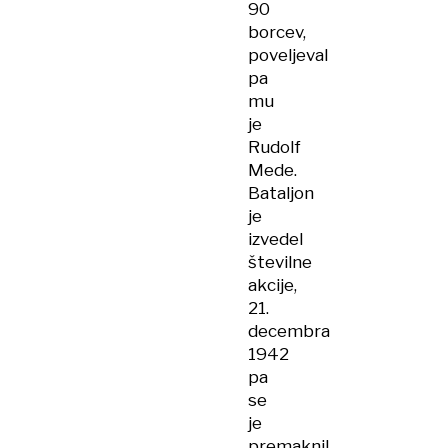
90
borcev,
poveljeval
pa
mu
je
Rudolf
Mede.
Bataljon
je
izvedel
številne
akcije,
21.
decembra
1942
pa
se
je
premaknil