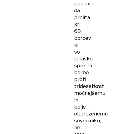
poudaril,
da
prelita
kri
69
borcev,
ki
so
junaško
sprejeli
borbo
proti
tridesetkrat
močnejšemu
in
bolje
oboroženemu
sovražniku,
ne