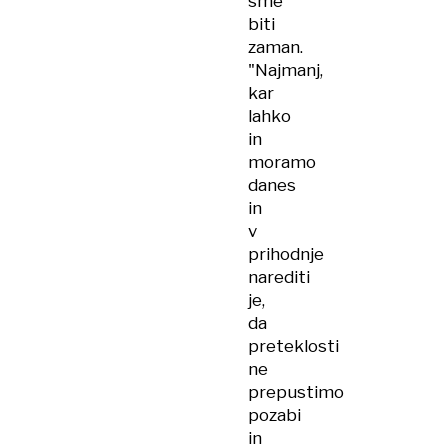
sme
biti
zaman.
"Najmanj,
kar
lahko
in
moramo
danes
in
v
prihodnje
narediti
je,
da
preteklosti
ne
prepustimo
pozabi
in