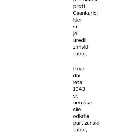
proti
Osankarici,
kjer
si
je
uredil
zimski
tabor.
Prve
dni
leta
1943
so
nemške
sile
odkrile
partizanski
tabor,