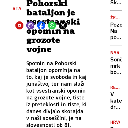
Pohorski
Skakal
policaji
STA
bataljon je
niso
ŽELJA
vsestranski
opravlj
OBČAN
Pozor:
opomin na
svojeg
Na
dela
grozote
poti
z
vojne
morja
NARAVA
nas
Sonče
Spomin na Pohorski
bo
mrk
lovil
bataljon opominja na
bodo
nov
to, kaj je svoboda in kaj
ovirali
radar
junaštvo, ter nam služi
oblaki
REKORD
kot vsestranski opomin
PET
V
na grozote vojne, tiste
kateri
iz preteklosti in tiste, ki
država
danes divjajo skorajda
živijo
v naši soseščini, je na
ljudje
HRVAŠK
slovesnosti ob 81.
z