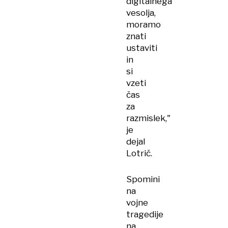
digitalnega
vesolja,
moramo
znati
ustaviti
in
si
vzeti
čas
za
razmislek,"
je
dejal
Lotrič.
Spomini
na
vojne
tragedije
na