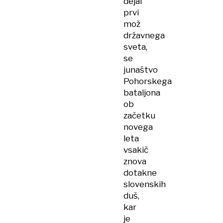
dejal
prvi
mož
državnega
sveta,
se
junaštvo
Pohorskega
bataljona
ob
začetku
novega
leta
vsakič
znova
dotakne
slovenskih
duš,
kar
je