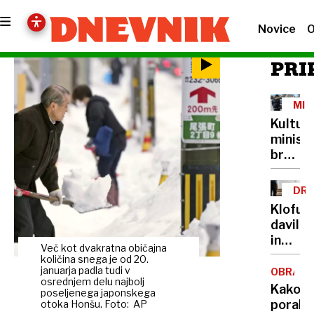
Novice
O
PRI
MIN
IN
Kultur
PRE
minist
brez
lastne
šoferja
DRU
Cigler
NAS
Klofuta
Kralj
davil
za
in
avto
Več kot dvakratna običajna
grozil
količina snega je od 20.
plačuj
z
januarja padla tudi v
OBRAM
najvišj
osrednjem delu najbolj
nožem,
Kako
bonite
poseljenega japonskega
v
porabit
otoka Honšu. Foto: AP