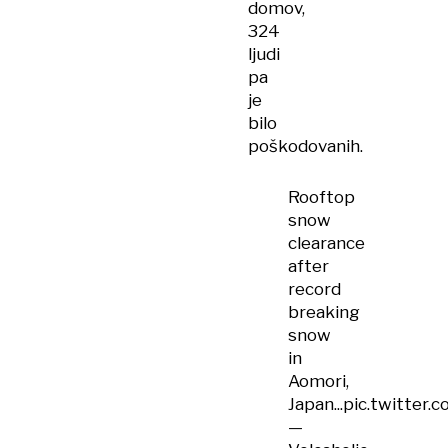
domov,
324
ljudi
pa
je
bilo
poškodovanih.
Rooftop
snow
clearance
after
record
breaking
snow
in
Aomori,
Japan...
pic.twitter
—