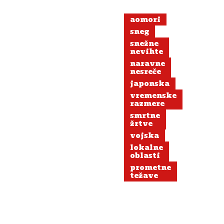
aomori
sneg
snežne
nevihte
naravne
nesreče
japonska
vremenske
razmere
smrtne
žrtve
vojska
lokalne
oblasti
prometne
težave