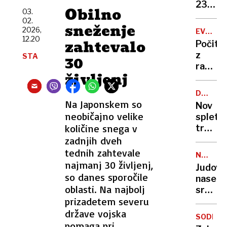
zapor
236
Obilno
03.
mu
milijon
02.
ne
sneženje
v
2026,
EVROPA
bo
štirih
12.20
GORI
zahtevalo
Počitn
treba
mesec
z
STA
30
razgl
življenj
na
požar:
DRUŽBE
postaj
OMREŽJ
Na Japonskem so
Nov
poletni
neobičajno velike
spletni
požari
količine snega v
trend
vse
skrbi
zadnjih dveh
hujši?
stroko
tednih zahtevale
NEZAKO
osamlj
najmanj 30 življenj,
NASELB
Judovs
postaj
so danes sporočile
naselje
zažele
oblasti. Na najbolj
sredi
življen
prizadetem severu
noči
slog
požgal
države vojska
SODELO
palest
pomaga pri