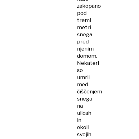
zakopano
pod
tremi
metri
snega
pred
njenim
domom.
Nekateri
so
umrli
med
čiščenjem
snega
na
ulicah
in
okoli
svojih