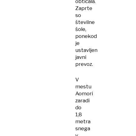
obtičala.
Zaprte
so
številne
šole,
ponekod
je
ustavljen
javni
prevoz.
V
mestu
Aomori
zaradi
do
1,8
metra
snega
v