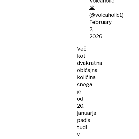
Volcaholic
🌋
(@volcaholic1)
February
2,
2026
Več
kot
dvakratna
običajna
količina
snega
je
od
20.
januarja
padla
tudi
v