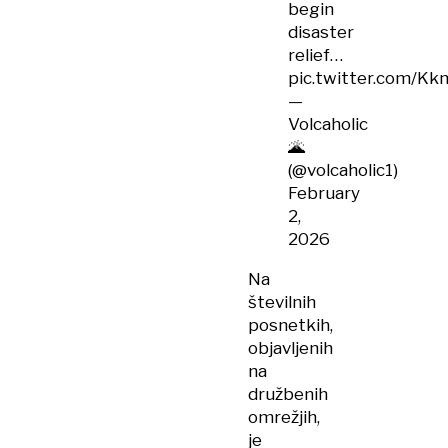
begin
disaster
relief…
pic.twitter.com/Kk
—
Volcaholic
🌋
(@volcaholic1)
February
2,
2026
Na
številnih
posnetkih,
objavljenih
na
družbenih
omrežjih,
je