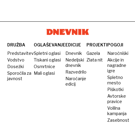
DRUŽBA
OGLAŠEVANJE
EDICIJE
PROJEKTI
POGOJI
Predstavitev
Spletni oglasi
Dnevnik
Gazela
Naročniški
Vodstvo
Tiskani oglasi
Nedeljski
Zlata nit
Akcije in
dnevnik
nagradne
Dosežki
Osmrtnice
igre
Razvedrilo
Sporočila za
Mali oglasi
Spletno
javnost
Naročanje
mesto
edicij
Piškotki
Avtorske
pravice
Volilna
kampanja
Zasebnost