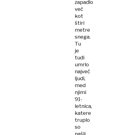
zapadlo
več
kot
štiri
metre
snega.
Tu
je
tudi
umrlo
največ
ljudi,
med
njimi
91-
letnica,
katere
truplo
so
našli