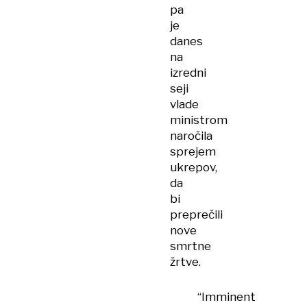
pa
je
danes
na
izredni
seji
vlade
ministrom
naročila
sprejem
ukrepov,
da
bi
preprečili
nove
smrtne
žrtve.
“Imminent