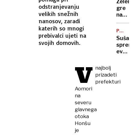
Zelens
vas
odstranjevanju
gre
na
velikih snežnih
na
Zahod
nanosov, zaradi
obisk
bregu,
katerih so mnogi
k
več
PODNEB
Vučiću
prebivalci ujeti na
SPREME
ranjeni
Suša
"To
svojih domovih.
spremi
je za
evrops
Ruse
polja:
udarec
V
kako
v
najbolj
se
obraz"
prizadeti
bo
prefekturi
spreme
Aomori
naša
na
prehra
severu
glavnega
otoka
Honšu
je