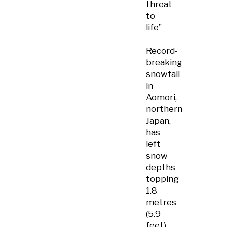
threat
to
life”
Record-
breaking
snowfall
in
Aomori,
northern
Japan,
has
left
snow
depths
topping
1.8
metres
(5.9
feet),