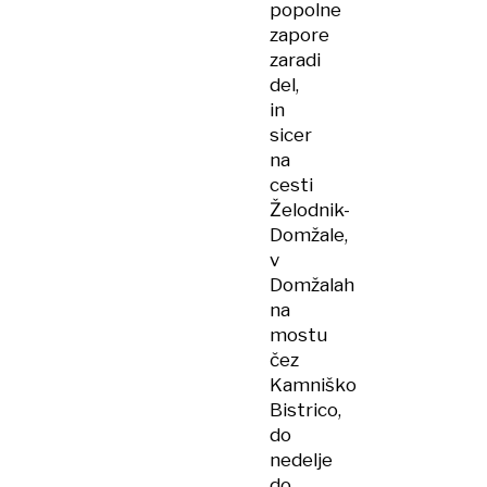
popolne
zapore
zaradi
del,
in
sicer
na
cesti
Želodnik-
Domžale,
v
Domžalah
na
mostu
čez
Kamniško
Bistrico,
do
nedelje
do