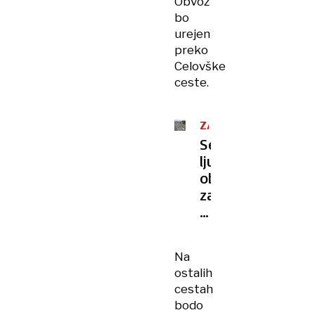
Obvoz
bo
urejen
preko
Celovške
ceste.
ZAPORA
Severna
ljubljanska
obvoznica
zaprta
zaradi
montaže
novih
Na
nadvozov
ostalih
cestah
bodo