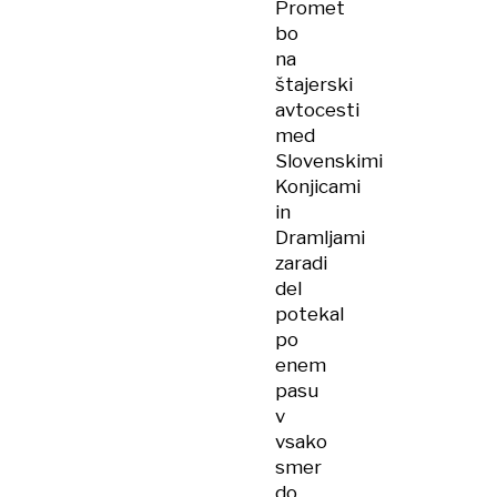
Promet
bo
na
štajerski
avtocesti
med
Slovenskimi
Konjicami
in
Dramljami
zaradi
del
potekal
po
enem
pasu
v
vsako
smer
do