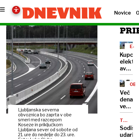
Novice
O
PRI
E-
MOB
Kupci
elektri
avtov
v
Sloveni
OB
na
Več
trnih,
denarja
denarj
več
za
Ljubljanska severna
vprašan
obvoznica bo zaprta v obe
subven
Kako
smeri med razcepom
TEHNOL
zmanjk
Koseze in priključkom
VELIKA
porabit
Sodišč
Ljubljana sever od sobote od
236
udarilo
21. ure do nedelje do 23. ure.