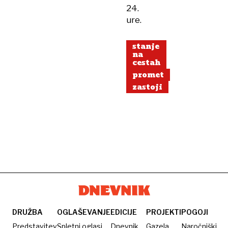
24.
ure.
stanje
na
cestah
promet
zastoji
DRUŽBA
OGLAŠEVANJE
EDICIJE
PROJEKTI
POGOJI
Predstavitev
Spletni oglasi
Dnevnik
Gazela
Naročniški