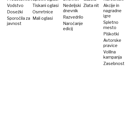
Vodstvo
Tiskani oglasi
Nedeljski
Zlata nit
Akcije in
dnevnik
nagradne
Dosežki
Osmrtnice
igre
Razvedrilo
Sporočila za
Mali oglasi
Spletno
javnost
Naročanje
mesto
edicij
Piškotki
Avtorske
pravice
Volilna
kampanja
Zasebnost