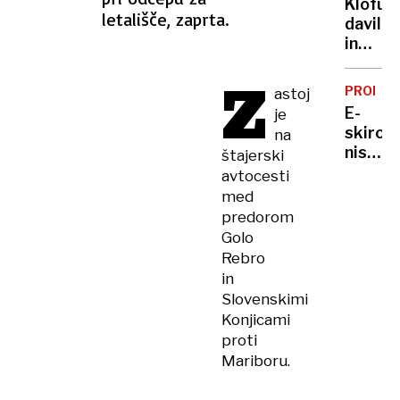
stikov
Klofuta
šoferj
letališče, zaprta.
z
davil
do
otrok
in
službe
grozil
avtov
Z
z
za
PROME
astoj
nožem,
zaseb
E-
je
a v
rabo
skiroji
na
zapor
niso
štajerski
mu
igrača:
avtocesti
ne
v
med
bo
enem
predorom
treba
dnevu
Golo
dve
Rebro
nesreči
in
eden
Slovenskimi
od
Konjicami
otrok
proti
huje
Mariboru.
poškod