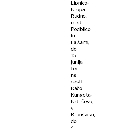
Lipnica-
Kropa-
Rudno,
med
Podblico
in
Lajšami,
do
15.
junija
ter
na
cesti
Rače-
Kungota-
Kidričevo,
v
Brunšviku,
do
4.