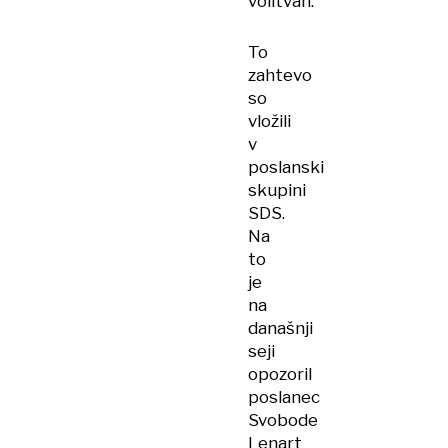
volitvah.
To
zahtevo
so
vložili
v
poslanski
skupini
SDS.
Na
to
je
na
današnji
seji
opozoril
poslanec
Svobode
Lenart