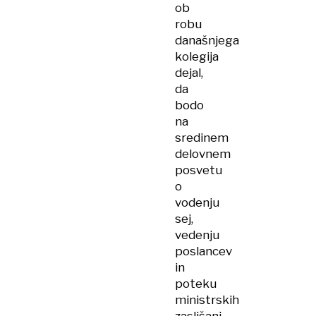
ob
robu
današnjega
kolegija
dejal,
da
bodo
na
sredinem
delovnem
posvetu
o
vodenju
sej,
vedenju
poslancev
in
poteku
ministrskih