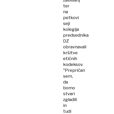
zaslišanj
ter
na
petkovi
seji
kolegija
predsednika
DZ
obravnavali
kršitve
etičnih
kodeksov.
"Prepričan
sem,
da
bomo
stvari
zgladili
in
tudi