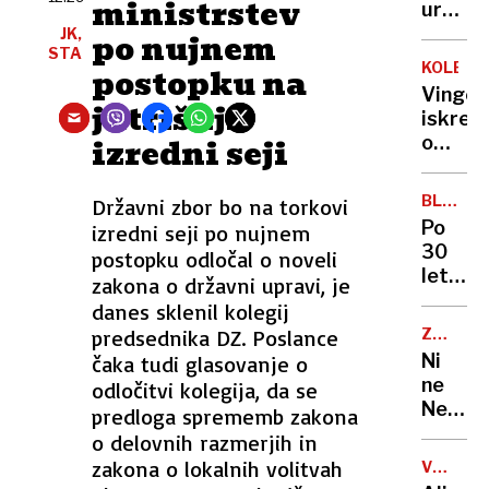
ministrstev
Emirat
ur
v
a
ponoči
JK,
po nujnem
Sloveni
čaka
STA
zadrže
KOLESA
postopku na
jih
otroka
Vingeg
zahtev
in
jutrišnji
iskren
pot
grozil
izredni seji
o
do
z
Pogača
sanjsk
orožje
»Ne
službe
BLEIWE
Državni zbor bo na torkovi
morem
PARK
Po
izredni seji po nujnem
storiti
30
postopku odločal o noveli
ničesa
letih
zakona o državni upravi, je
več«
zapušč
danes sklenil kolegij
Lahko
nastaj
bi
predsednika DZ. Poslance
ZA
v
PIVOLJU
šel
Ni
čaka tudi glasovanje o
Kranju
tudi
ne
odločitvi kolegija, da se
eden
na
Nemčij
predloga sprememb zakona
najlepš
Luno
ne
o delovnih razmerjih in
mestni
Češka:
zakona o lokalnih volitvah
parkov
VSEVED
kdo
NEDA