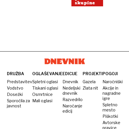
skupine
DRUŽBA
OGLAŠEVANJE
EDICIJE
PROJEKTI
POGOJI
Predstavitev
Spletni oglasi
Dnevnik
Gazela
Naročniški
Vodstvo
Tiskani oglasi
Nedeljski
Zlata nit
Akcije in
dnevnik
nagradne
Dosežki
Osmrtnice
igre
Razvedrilo
Sporočila za
Mali oglasi
Spletno
javnost
Naročanje
mesto
edicij
Piškotki
Avtorske
pravice