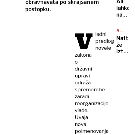
obravnavata po skrajšanem
Ali
je
lahko
postopku.
največj
na
evrops
balkon
izvozn
bloka
V
piva?
ARABSK
ladni
pečem
MORJE
Nafta
predlog
na
že
žaru?
novele
izteka:
Odgov
zakona
če
vas
o
se
zna
državni
bo
presen
upravi
nasedli
odraža
tanker
spremembe
prelomi
zaradi
grozi
reorganizacije
okoljs
vlade.
katast
Uvaja
nova
poimenovanja