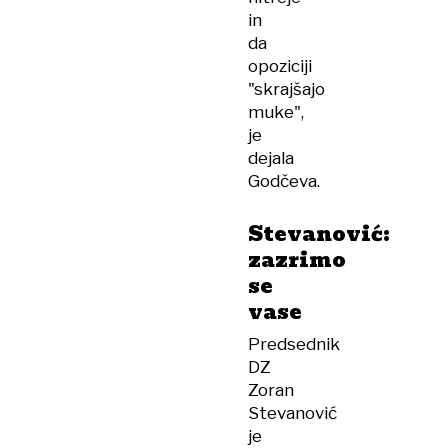
in
da
opoziciji
"skrajšajo
muke",
je
dejala
Godčeva.
Stevanović:
zazrimo
se
vase
Predsednik
DZ
Zoran
Stevanović
je