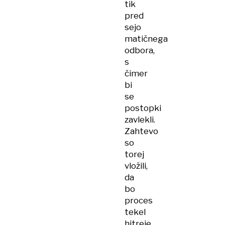
tik
pred
sejo
matičnega
odbora,
s
čimer
bi
se
postopki
zavlekli.
Zahtevo
so
torej
vložili,
da
bo
proces
tekel
hitreje