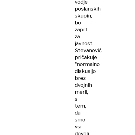
vodje
poslanskih
skupin,
bo
zaprt
za
javnost.
Stevanović
pričakuje
"normalno
diskusijo
brez
dvojnih
meril,
s
tem,
da
smo
vsi
dovolj