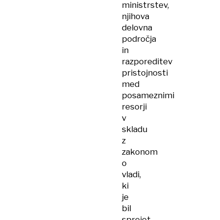
ministrstev,
njihova
delovna
področja
in
razporeditev
pristojnosti
med
posameznimi
resorji
v
skladu
z
zakonom
o
vladi,
ki
je
bil
sprejet