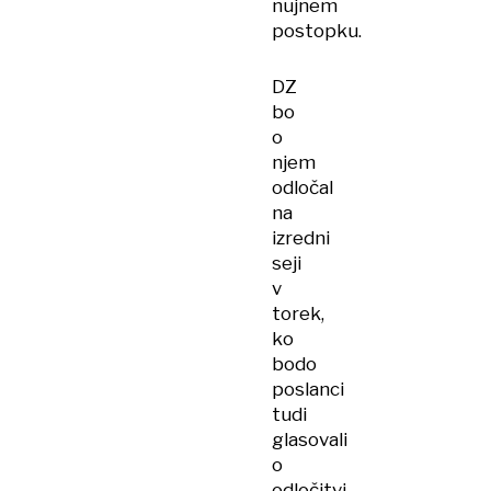
nujnem
postopku.
DZ
bo
o
njem
odločal
na
izredni
seji
v
torek,
ko
bodo
poslanci
tudi
glasovali
o
odločitvi