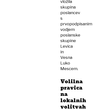
vložila
skupina
poslancev
s
prvopodpisanim
vodjem
poslanske
skupine
Levica
in
Vesna
Luko
Mescem.
Volilna
pravica
na
lokalnih
volitvah