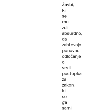
Žavbi,
ki
se
mu
zdi
absurdno,
da
zahtevajo
ponovno
odločanje
o
vrsti
postopka
za
zakon,
ki
so
ga
sami