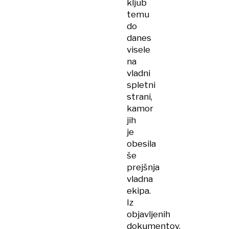
kljub
temu
do
danes
visele
na
vladni
spletni
strani,
kamor
jih
je
obesila
še
prejšnja
vladna
ekipa.
Iz
objavljenih
dokumentov,