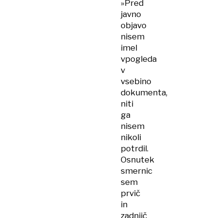
»Pred
javno
objavo
nisem
imel
vpogleda
v
vsebino
dokumenta,
niti
ga
nisem
nikoli
potrdil.
Osnutek
smernic
sem
prvič
in
zadnjič