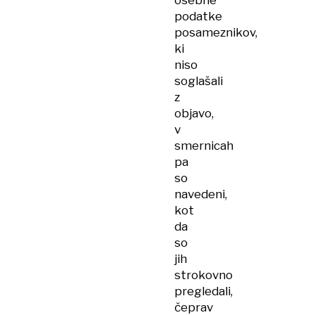
osebne
podatke
posameznikov,
ki
niso
soglašali
z
objavo,
v
smernicah
pa
so
navedeni,
kot
da
so
jih
strokovno
pregledali,
čeprav