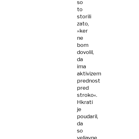
so
to
storili
zato,
»ker
ne
bom
dovolil,
da
ima
aktivizem
prednost
pred
stroko«.
Hkrati
je
poudaril,
da
so
veljavne