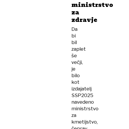
ministrstvo
za
zdravje
Da
bi
bil
zaplet
še
večji,
je
bilo
kot
izdajatelj
SSP2025
navedeno
ministrstvo
za
kmetijstvo,
čeprav