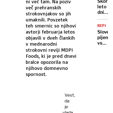
hromi
ni več tam. Na poziv
Skoraj
Italija
leto
več prehranskih
druga
dni
strokovnjakov so jih
drugi
po
umaknili. Povzetek
zapira
poškod
teh smernic so njihovi
meje
REPORT
se je
avtorji februarja letos
Sloven
vrnil
objavili v dveh člankih
pijemo
simbol
vse
v mednarodni
Polhov
manj
strokovni reviji MDPI
Gradca
mleka,
Foods, ki je pred dnevi
ki je
vračaj
bralce opozorila na
zdaj
pa
njihovo domnevno
višji
se
spornost.
nekoč
pozabl
izdelki
Vest,
da
je
vlada