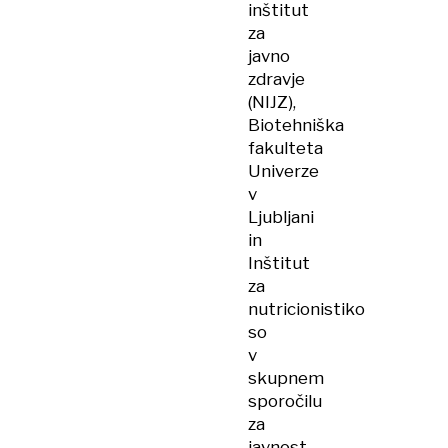
inštitut
za
javno
zdravje
(NIJZ),
Biotehniška
fakulteta
Univerze
v
Ljubljani
in
Inštitut
za
nutricionistiko
so
v
skupnem
sporočilu
za
javnost