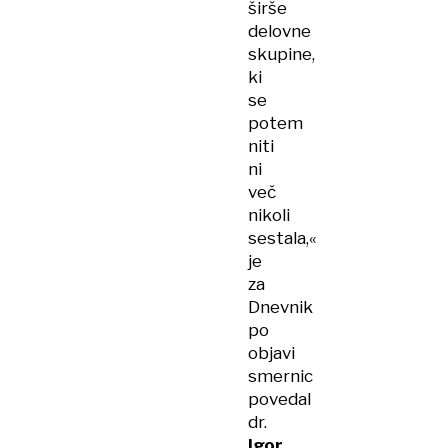
širše
delovne
skupine,
ki
se
potem
niti
ni
več
nikoli
sestala,«
je
za
Dnevnik
po
objavi
smernic
povedal
dr.
Igor