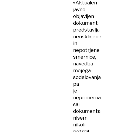
»Aktualen
javno
objavljen
dokument
predstavlja
neusklajene
in
nepotrjene
smernice,
navedba
mojega
sodelovanja
pa
je
neprimerna,
saj
dokumenta
nisem
nikoli
potrdil.