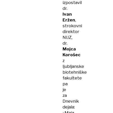
izpostavil
dr.
Ivan
Eržen
,
strokovni
direktor
NIJZ,
dr.
Mojca
Korošec
z
ljubljanske
biotehniške
fakultete
pa
je
za
Dnevnik
dejala:
»Maja