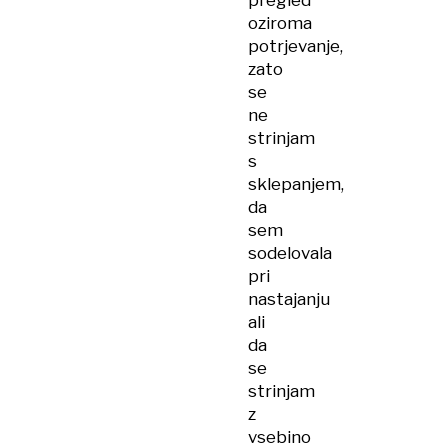
pregled
oziroma
potrjevanje,
zato
se
ne
strinjam
s
sklepanjem,
da
sem
sodelovala
pri
nastajanju
ali
da
se
strinjam
z
vsebino