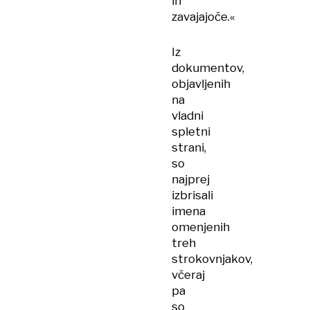
in
zavajajoče.«
Iz
dokumentov,
objavljenih
na
vladni
spletni
strani,
so
najprej
izbrisali
imena
omenjenih
treh
strokovnjakov,
včeraj
pa
so