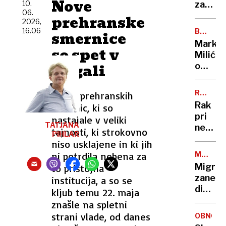
Nove
rekord
10.
zatakni
06.
nizke
na
prehranske
2026,
vstopn
16.06
BREZ
smernice
rampi
DLAKE
Marko
trajekt
so spet v
NA
Milić
JEZIKU
potniki
ilegali
o
so
odločit
ga
ki ga
tresli
RAZKRI
Novih prehranskih
je
SIN
in
Rak
smernic, ki so
stala
potiska
pri
nastajale v veliki
NBA-
TATJANA
nekda
tajnosti, ki strokovno
pokojni
PIHLAR
predse
niso usklajene in ki jih
»Norma
Bidnu
da
ni potrdila nobena za
MEJNI
se je
NADZOR
sem
Migran
to pristojna
razširil
to
zanetil
institucija, a so se
zelo
storil«
diplom
kljub temu 22. maja
ga
spor:
znašle na spletni
boli
Španij
strani vlade, od danes
in
OBNOVA
in