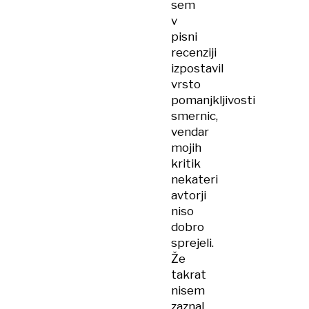
sem
v
pisni
recenziji
izpostavil
vrsto
pomanjkljivosti
smernic,
vendar
mojih
kritik
nekateri
avtorji
niso
dobro
sprejeli.
Že
takrat
nisem
zaznal