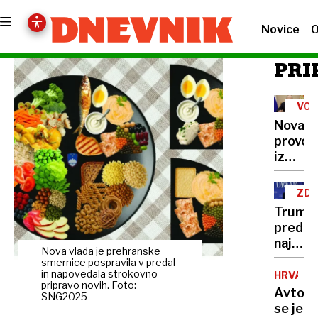
Novice
O
PRI
VOJ
V
Nova
UKR
provok
iz
Kremlj
Putin
ZD
razburi
Trump
Evropo
pred
z
najtež
napove
Nova vlada je prehranske
politič
smernice pospravila v predal
o
preizk
in napovedala strokovno
HRVAŠK
usodi
pripravo novih. Foto:
številk
Avtob
Ukraji
SNG2025
so
se je