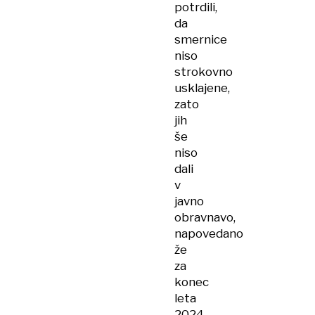
potrdili,
da
smernice
niso
strokovno
usklajene,
zato
jih
še
niso
dali
v
javno
obravnavo,
napovedano
že
za
konec
leta
2024,