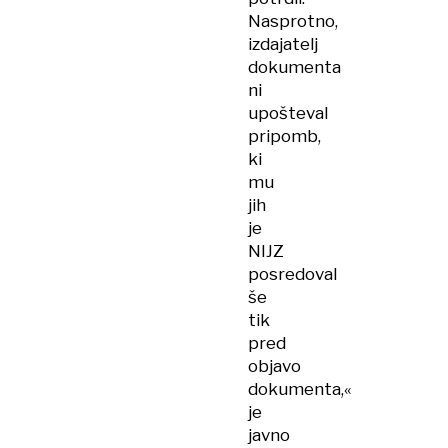
Nasprotno,
izdajatelj
dokumenta
ni
upošteval
pripomb,
ki
mu
jih
je
NIJZ
posredoval
še
tik
pred
objavo
dokumenta,«
je
javno