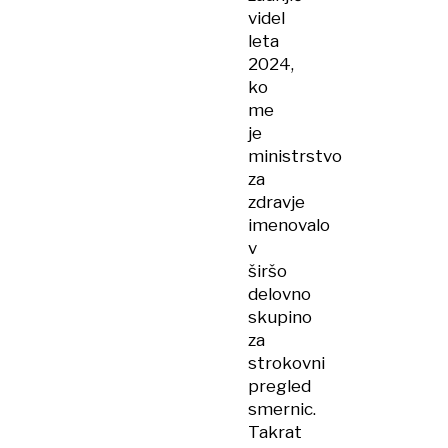
videl
leta
2024,
ko
me
je
ministrstvo
za
zdravje
imenovalo
v
širšo
delovno
skupino
za
strokovni
pregled
smernic.
Takrat