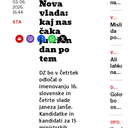
Nova
tanker
03. 06.
na
2026,
prelomi
Pašma
vlada:
16.44
grozi
našli
V
kaj nas
okoljs
truplo
STA
ŠTEVIL
Mislite
katast
24-
čaka
da
letneg
jutri in
poznat
Sloven
pivo?
dan po
5000
VSEVED
tem
let
NEDA
Ali
zgodov
lahko
10.000
DZ bo v četrtek
na
vrst
balkon
odločal o
in
bloka
imenovanju 16.
39
DELNE
pečem
slovenske in
ZAPORE
milijar
Golove
na
četrte vlade
litrov
bo
žaru?
Janeza Janše.
na
ostal
Odgov
leto
Kandidatke in
brez
vas
24
kandidati za 15
zna
OPOZOR
dreves
ministrskih