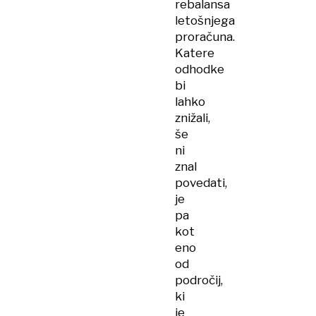
rebalansa
letošnjega
proračuna.
Katere
odhodke
bi
lahko
znižali,
še
ni
znal
povedati,
je
pa
kot
eno
od
področij,
ki
je