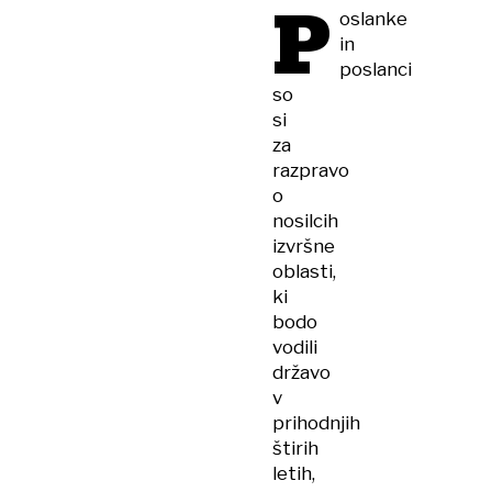
P
oslanke
in
poslanci
so
si
za
razpravo
o
nosilcih
izvršne
oblasti,
ki
bodo
vodili
državo
v
prihodnjih
štirih
letih,