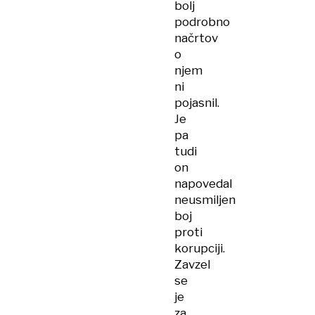
bolj
podrobno
načrtov
o
njem
ni
pojasnil.
Je
pa
tudi
on
napovedal
neusmiljen
boj
proti
korupciji.
Zavzel
se
je
za