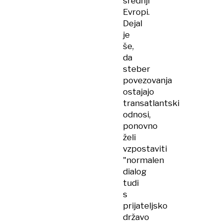
srednji
Evropi.
Dejal
je
še,
da
steber
povezovanja
ostajajo
transatlantski
odnosi,
ponovno
želi
vzpostaviti
"normalen
dialog
tudi
s
prijateljsko
državo