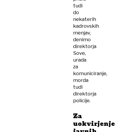
tudi
do
nekaterih
kadrovskih
menjav,
denimo
direktorja
Sove,
urada
za
komuniciranje,
morda
tudi
direktorja
policije.
Za
uokvirjenje
javnih