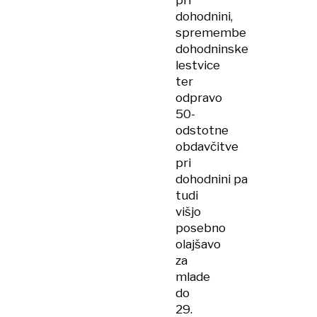
pri
dohodnini,
spremembe
dohodninske
lestvice
ter
odpravo
50-
odstotne
obdavčitve
pri
dohodnini pa
tudi
višjo
posebno
olajšavo
za
mlade
do
29.