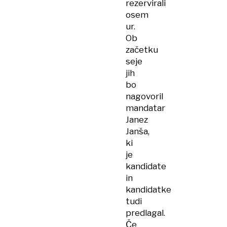
rezervirali
osem
ur.
Ob
začetku
seje
jih
bo
nagovoril
mandatar
Janez
Janša,
ki
je
kandidate
in
kandidatke
tudi
predlagal.
Če