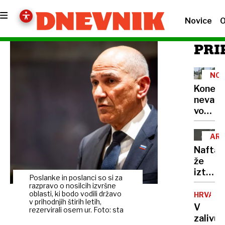
Novice
O
PRI
NO
Konec
nevarn
voženj
skozi
»ljublj
AR
Benetk
MOR
Nafta
Podvo
že
na
izteka:
Celovš
Poslanke in poslanci so si za
če
razpravo o nosilcih izvršne
dobil
se
oblasti, ki bodo vodili državo
HRVAŠK
pametn
v prihodnjih štirih letih,
bo
V
semaf
rezervirali osem ur. Foto: sta
nasedli
zalivu