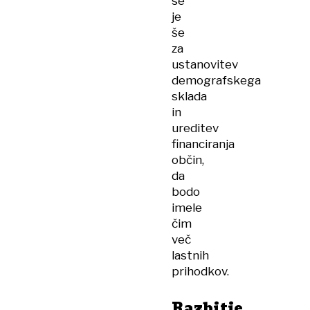
se
je
še
za
ustanovitev
demografskega
sklada
in
ureditev
financiranja
občin,
da
bodo
imele
čim
več
lastnih
prihodkov.
Razbitje