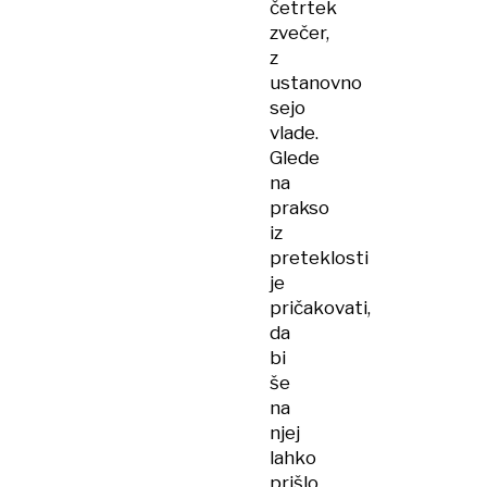
četrtek
zvečer,
z
ustanovno
sejo
vlade.
Glede
na
prakso
iz
preteklosti
je
pričakovati,
da
bi
še
na
njej
lahko
prišlo