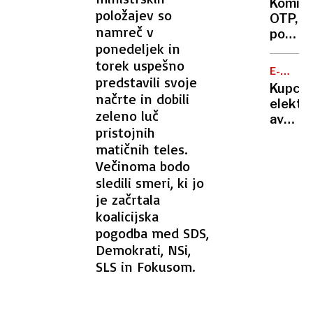
presen
Komite
zaradi
položajev so
OTP,
nevarn
namreč v
pozor:
bo
ponedeljek in
banka
Dolenj
torek uspešno
zaznav
cesta
E-
zlorab
predstavili svoje
MOBILN
delno
Kupci
plačiln
načrte in dobili
zaprta
elektri
kartic
zeleno luč
avtov
pristojnih
v
matičnih teles.
Sloveni
Večinoma bodo
na
trnih,
sledili smeri, ki jo
denarj
je začrtala
za
koalicijska
subven
pogodba med SDS,
zmanjk
Demokrati, NSi,
SLS in Fokusom.