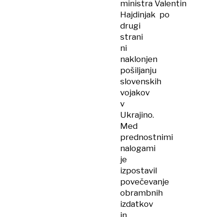
ministra Valentin
Hajdinjak po
drugi
strani
ni
naklonjen
pošiljanju
slovenskih
vojakov
v
Ukrajino.
Med
prednostnimi
nalogami
je
izpostavil
povečevanje
obrambnih
izdatkov
in