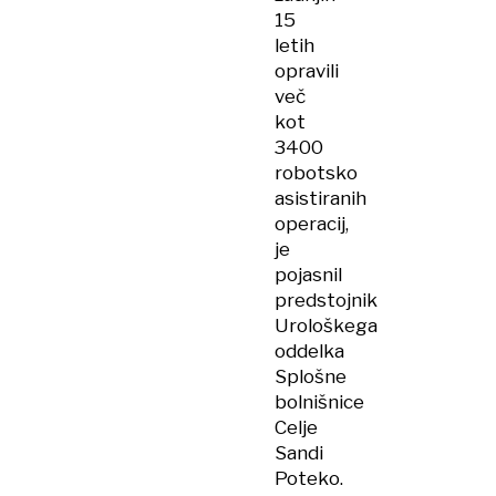
15
letih
opravili
več
kot
3400
robotsko
asistiranih
operacij,
je
pojasnil
predstojnik
Urološkega
oddelka
Splošne
bolnišnice
Celje
Sandi
Poteko.