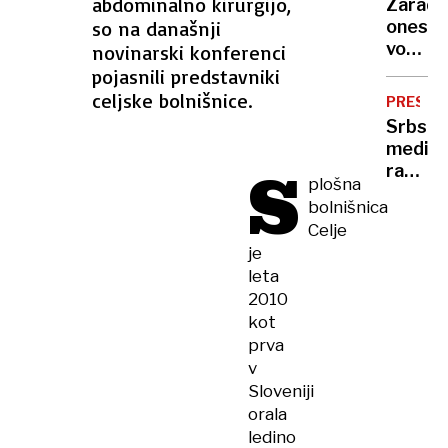
abdominalno kirurgijo,
Zaradi
Muska
so na današnji
onesna
vode
novinarski konferenci
v
pojasnili predstavniki
Maxim
celjske bolnišnice.
PRESEN
zbolel
Srbski
36
mediji
ljudi,
S
razkrili
simpt
plošna
povod
jih
bolnišnica
za
ima
Celje
ločitev
še
je
Ane
70
leta
Ivanovi
2010
in
kot
Bastia
prva
Schwei
v
Sloveniji
orala
ledino