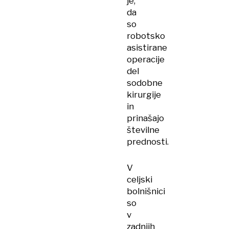
je,
da
so
robotsko
asistirane
operacije
del
sodobne
kirurgije
in
prinašajo
številne
prednosti.
V
celjski
bolnišnici
so
v
zadnjih