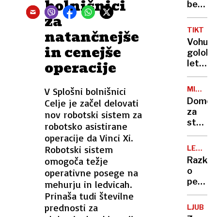
bolnišnici
župnik
beltinš
izgon
šoli
za
zaradi
izbruhn
TIKTOK
natančnejše
jajc
požar,
Vohuns
in
in cenejše
učenc
golobi,
padec
evakuir
operacije
leteči
z
krokodi
neba
in
MINIST
V Splošni bolnišnici
gnitje
MALJEV
Domov
Celje je začel delovati
možga
za
nov robotski sistem za
–
starejš
robotsko asistirane
trend,
Konces
operacije da Vinci Xi.
ki je
so
Robotski sistem
obsede
LEGIJA
realizir
OTROK
svet
omogoča težje
Razkri
le 10
o
operativne posege na
odstot
perve
mehurju in ledvicah.
postelj
spoln
Prinaša tudi številne
življen
prednosti za
LJUBLJ
Elona