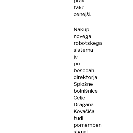
prav
tako
cenejši.
Nakup
novega
robotskega
sistema
je
po
besedah
direktorja
Splošne
bolnišnice
Celje
Dragana
Kovačića
tudi
pomemben
signal