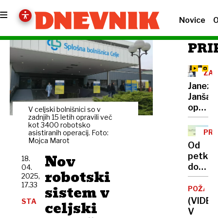
Novice
O
PRI
ZA
TR
Janez
Janša
oprošč
V celjski bolnišnici so v
tožilst
zadnjih 15 letih opravili več
kot 3400 robotsko
napove
PRE
asistiranih operacij. Foto:
pritož
Mojca Marot
TE
Od
Nov
petka
18.
do
04.
robotski
2025,
petka:
17.33
sistem v
S
POŽAR
pestjo
(VIDEO
STA
celjski
nad
V