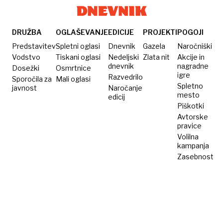
DRUŽBA
OGLAŠEVANJE
EDICIJE
PROJEKTI
POGOJI
Predstavitev
Spletni oglasi
Dnevnik
Gazela
Naročniški
Vodstvo
Tiskani oglasi
Nedeljski
Zlata nit
Akcije in
dnevnik
nagradne
Dosežki
Osmrtnice
igre
Razvedrilo
Sporočila za
Mali oglasi
Spletno
javnost
Naročanje
mesto
edicij
Piškotki
Avtorske
pravice
Volilna
kampanja
Zasebnost