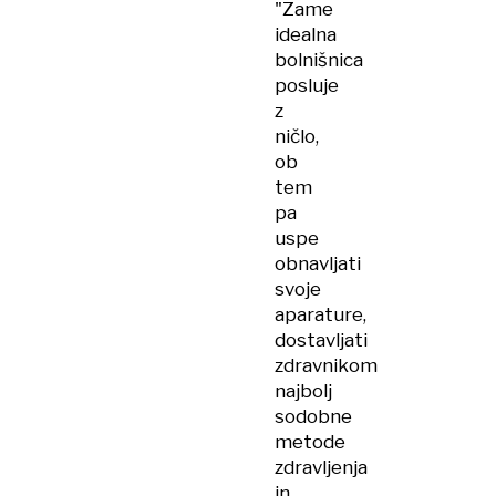
"Zame
idealna
bolnišnica
posluje
z
ničlo,
ob
tem
pa
uspe
obnavljati
svoje
aparature,
dostavljati
zdravnikom
najbolj
sodobne
metode
zdravljenja
in