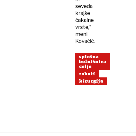
seveda
krajše
čakalne
vrste,"
meni
Kovačić.
splošna
bolnišnica
celje
roboti
kirurgija